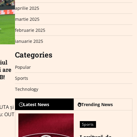
aprilie 2025
martie 2025
februarie 2025
ianuarie 2025
Categories
iul
Popular
i are
B!
Sports
Technology
Latest News
Trending News
UTA și
iu: OUT
Sports