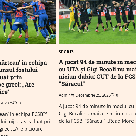
SPORTS
A jucat 94 de minute în mec
ărtean’ în echipa
cu UTA și Gigi Becali nu ma
nsul fostului
niciun dubiu: OUT de la FCS
luat prin
”Săracul”
e greci: „Are
ice”
Admin
Decembrie 25, 2025
0
19, 2025
0
A jucat 94 de minute în meciul cu 
Gigi Becali nu mai are niciun dub
ean’ în echipa FCSB?”
de la FCSB! ”Săracul”…Read More
ui mijlocaș i-a luat prin
reci: „Are picioare
More