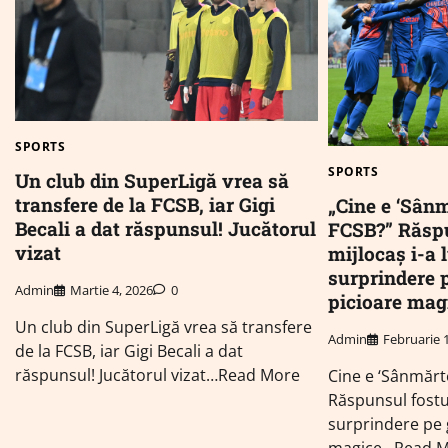
SPORTS
SPORTS
Un club din SuperLigă vrea să
transfere de la FCSB, iar Gigi
„Cine e ‘Sânm
Becali a dat răspunsul! Jucătorul
FCSB?” Răspu
vizat
mijlocaș i-a 
surprindere p
Admin
Martie 4, 2026
0
picioare mag
Un club din SuperLigă vrea să transfere
Admin
Februarie 
de la FCSB, iar Gigi Becali a dat
răspunsul! Jucătorul vizat…Read More
Cine e ‘Sânmărt
Răspunsul fostul
surprindere pe g
magice…Read 