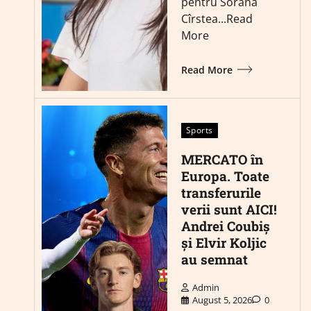
pentru Sorana
Cîrstea...Read
More
Read More
Sports
MERCATO în
Europa. Toate
transferurile
verii sunt AICI!
Andrei Coubiș
și Elvir Koljic
au semnat
Admin
August 5, 2026
0