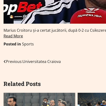
Marius Croitoru și-a certat jucătorii, după 0-2 cu Csiksze
Read More
Posted in
Sports
Navigare
Previous:
Universitatea Craiova
în
articole
Related Posts