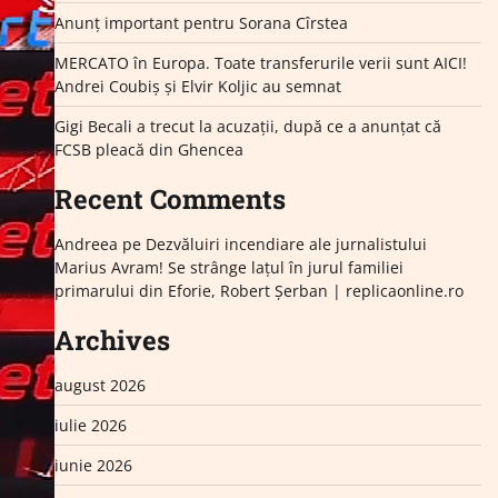
Anunț important pentru Sorana Cîrstea
MERCATO în Europa. Toate transferurile verii sunt AICI!
Andrei Coubiș și Elvir Koljic au semnat
Gigi Becali a trecut la acuzații, după ce a anunțat că
FCSB pleacă din Ghencea
Recent Comments
Andreea
pe
Dezvăluiri incendiare ale jurnalistului
Marius Avram! Se strânge lațul în jurul familiei
primarului din Eforie, Robert Șerban | replicaonline.ro
Archives
august 2026
iulie 2026
iunie 2026