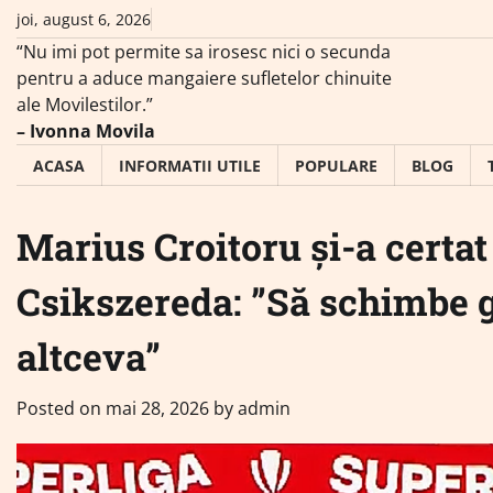
Skip
joi, august 6, 2026
to
“Nu imi pot permite sa irosesc nici o secunda
content
pentru a aduce mangaiere sufletelor chinuite
ale Movilestilor.”
– Ivonna Movila
ACASA
INFORMATII UTILE
POPULARE
BLOG
Marius Croitoru și-a certat
Csikszereda: ”Să schimbe g
altceva”
Posted on
mai 28, 2026
by
admin