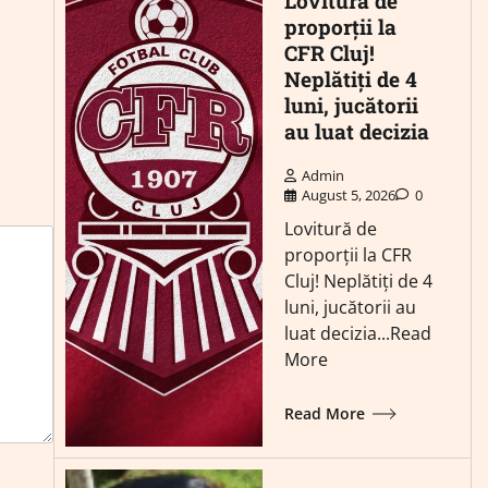
Lovitură de
proporții la
CFR Cluj!
Neplătiți de 4
luni, jucătorii
au luat decizia
Admin
August 5, 2026
0
Lovitură de
proporții la CFR
Cluj! Neplătiți de 4
luni, jucătorii au
luat decizia...Read
More
Read More