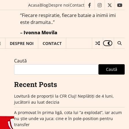
Acasa
Blog
Despre noi
Contact
facebook
instagram
twitter
you
“Fiecare respiratie, fiecare bataie a inimii imi
este dramuita..”
–
Ivonna Movila
E
DESPRE NOI
CONTACT
Caută
Caută
Recent Posts
Lovitură de proporții la CFR Cluj! Neplătiți de 4 luni,
jucătorii au luat decizia
A promovat în prima ligă, cota lui ”a explodat”, iar acum
nu știe unde va juca: cine e în pole-position pentru
transfer