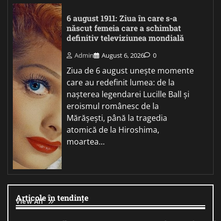
6 august 1911: Ziua în care s-a
născut femeia care a schimbat
definitiv televiziunea mondială
Admin
August 6, 2026
0
Ziua de 6 august unește momente
care au redefinit lumea: de la
nașterea legendarei Lucille Ball și
eroismul românesc de la
Mărășești, până la tragedia
atomică de la Hiroshima,
moartea…
Articole în tendințe
View All