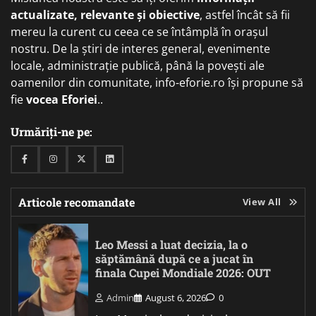
actualizate, relevante și obiective
, astfel încât să fii
mereu la curent cu ceea ce se întâmplă în orașul
nostru. De la știri de interes general, evenimente
locale, administrație publică, până la povești ale
oamenilor din comunitate, info-eforie.ro își propune să
fie
vocea Eforiei
..
Urmăriți-ne pe:
Facebook
Instagram
Twitter
Linkedin
Articole recomandate
View All
Leo Messi a luat decizia, la o
săptămână după ce a jucat în
finala Cupei Mondiale 2026: OUT
Admin
August 6, 2026
0