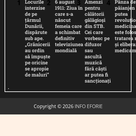
Locurile
6 august
Amenzi
Pânza de
interzise
1911: Ziua în
pentru
păianjen 
de pe
care s-a
călătorii
putea
țărmul
născut
gălăgioși
revoluți
Dunării,
femeia care
din STB.
medicina
dispărute
a schimbat
Cei care
este folos
sub ape.
definitiv
vorbesc pe
tratarea 
„Grănicerii
televiziunea
difuzor
și eliber
au ordin
mondială
sau
medicam
să împuște
ascultă
pe oricine
muzică
se apropie
fără căști
de maluri”
ar putea fi
sancționați
Copyright © 2026
INFO EFORIE