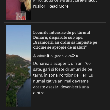
Pirlo, după ce s-a aflat ce le-a făcut
rușilor...Read More
Locurile interzise de pe țărmul
Dunării, dispărute sub ape.
„Grănicerii au ordin să împuște pe
oricine se apropie de maluri”
Admin
August 6, 2026
0
Dunărea a acoperit, din anii ’60,
sate, gări și foste drumuri de pe
țărm, în zona Porților de Fier. Cu
numai câțiva ani mai devreme,
aceste așezări deveniseră una
dintre…