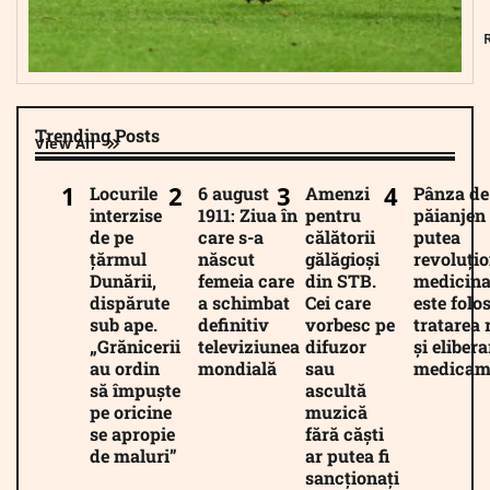
Trending Posts
View All
Locurile
6 august
Amenzi
Pânza de
interzise
1911: Ziua în
pentru
păianjen 
de pe
care s-a
călătorii
putea
țărmul
născut
gălăgioși
revoluți
Dunării,
femeia care
din STB.
medicina
dispărute
a schimbat
Cei care
este folos
sub ape.
definitiv
vorbesc pe
tratarea 
„Grănicerii
televiziunea
difuzor
și eliber
au ordin
mondială
sau
medicam
să împuște
ascultă
pe oricine
muzică
se apropie
fără căști
de maluri”
ar putea fi
sancționați