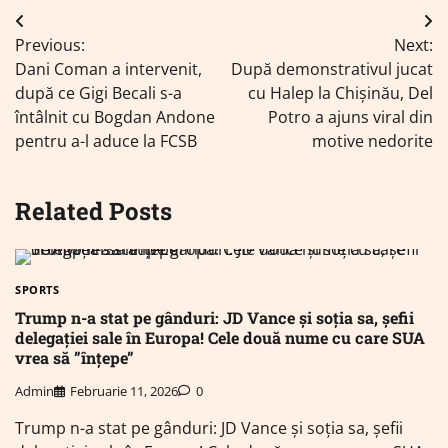
Navigare
Previous:
Next:
în
Dani Coman a intervenit,
După demonstrativul jucat
articole
după ce Gigi Becali s-a
cu Halep la Chișinău, Del
întâlnit cu Bogdan Andone
Potro a ajuns viral din
pentru a-l aduce la FCSB
motive nedorite
Related Posts
SPORTS
Trump n-a stat pe gânduri: JD Vance și soția sa, șefii
delegației sale în Europa! Cele două nume cu care SUA
vrea să ”înțepe”
Admin
Februarie 11, 2026
0
Trump n-a stat pe gânduri: JD Vance și soția sa, șefii