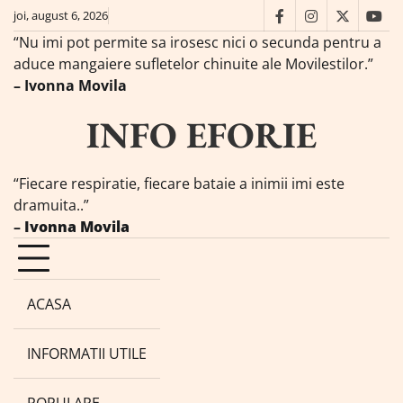
Skip
joi, august 6, 2026
facebook
instagram
twitter
you
to
“Nu imi pot permite sa irosesc nici o secunda pentru a
content
aduce mangaiere sufletelor chinuite ale Movilestilor.”
– Ivonna Movila
INFO EFORIE
“Fiecare respiratie, fiecare bataie a inimii imi este
dramuita..”
–
Ivonna Movila
ACASA
INFORMATII UTILE