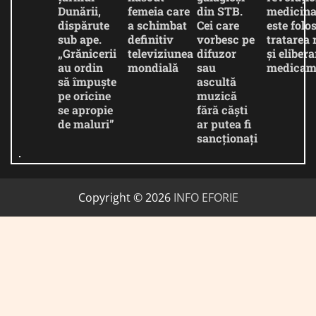
Dunării,
femeia care
din STB.
medicina
dispărute
a schimbat
Cei care
este folos
sub ape.
definitiv
vorbesc pe
tratarea 
„Grănicerii
televiziunea
difuzor
și eliber
au ordin
mondială
sau
medicam
să împuște
ascultă
pe oricine
muzică
se apropie
fără căști
de maluri”
ar putea fi
sancționați
Copyright © 2026
INFO EFORIE