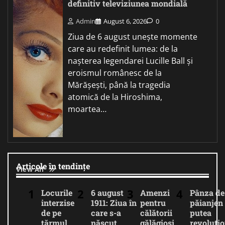
definitiv televiziunea mondială
Admin
August 6, 2026
0
Ziua de 6 august unește momente
care au redefinit lumea: de la
nașterea legendarei Lucille Ball și
eroismul românesc de la
Mărășești, până la tragedia
atomică de la Hiroshima,
moartea…
Articole în tendințe
View All
Locurile
6 august
Amenzi
Pânza de
interzise
1911: Ziua în
pentru
păianjen 
de pe
care s-a
călătorii
putea
țărmul
născut
gălăgioși
revoluți