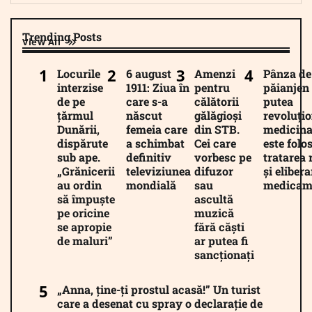
Trending Posts
View All
Locurile
6 august
Amenzi
Pânza de
interzise
1911: Ziua în
pentru
păianjen 
de pe
care s-a
călătorii
putea
țărmul
născut
gălăgioși
revoluți
Dunării,
femeia care
din STB.
medicina
dispărute
a schimbat
Cei care
este folos
sub ape.
definitiv
vorbesc pe
tratarea 
„Grănicerii
televiziunea
difuzor
și eliber
au ordin
mondială
sau
medicam
să împuște
ascultă
pe oricine
muzică
se apropie
fără căști
de maluri”
ar putea fi
sancționați
„Anna, ține-ți prostul acasă!” Un turist
care a desenat cu spray o declarație de