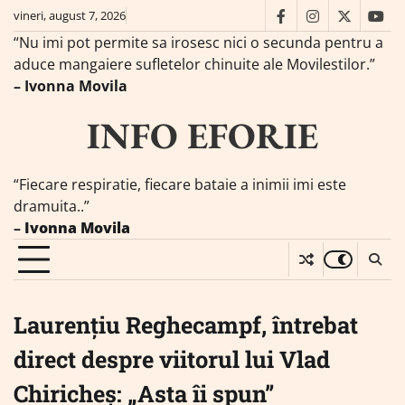
Skip
vineri, august 7, 2026
facebook
instagram
twitter
you
to
“Nu imi pot permite sa irosesc nici o secunda pentru a
content
aduce mangaiere sufletelor chinuite ale Movilestilor.”
– Ivonna Movila
INFO EFORIE
“Fiecare respiratie, fiecare bataie a inimii imi este
dramuita..”
–
Ivonna Movila
Laurențiu Reghecampf, întrebat
direct despre viitorul lui Vlad
Chiricheș: „Asta îi spun”