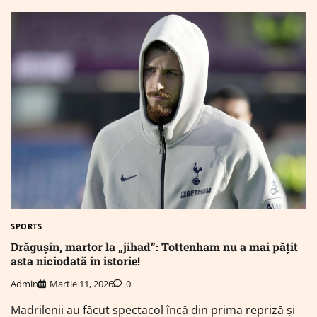
SPORTS
Drăgușin, martor la „jihad”: Tottenham nu a mai pățit
asta niciodată în istorie!
Admin
Martie 11, 2026
0
Madrilenii au făcut spectacol încă din prima repriză și