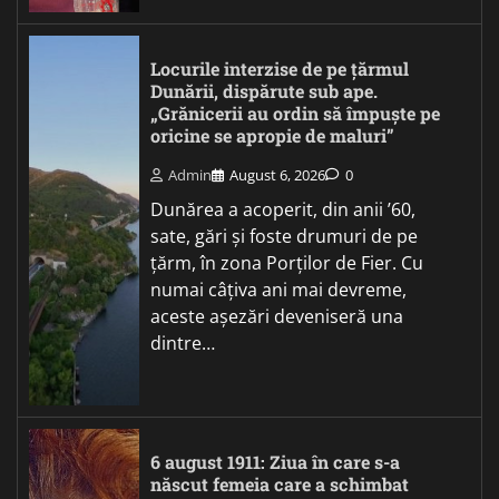
Locurile interzise de pe țărmul
Dunării, dispărute sub ape.
„Grănicerii au ordin să împuște pe
oricine se apropie de maluri”
Admin
August 6, 2026
0
Dunărea a acoperit, din anii ’60,
sate, gări și foste drumuri de pe
țărm, în zona Porților de Fier. Cu
numai câțiva ani mai devreme,
aceste așezări deveniseră una
dintre…
6 august 1911: Ziua în care s-a
născut femeia care a schimbat