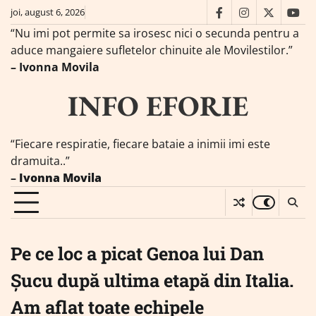
Skip
joi, august 6, 2026
facebook
instagram
twitter
you
to
“Nu imi pot permite sa irosesc nici o secunda pentru a
content
aduce mangaiere sufletelor chinuite ale Movilestilor.”
– Ivonna Movila
INFO EFORIE
“Fiecare respiratie, fiecare bataie a inimii imi este
dramuita..”
–
Ivonna Movila
Pe ce loc a picat Genoa lui Dan
Șucu după ultima etapă din Italia.
Am aflat toate echipele