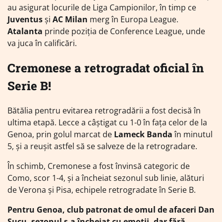
au asigurat locurile de Liga Campionilor, în timp ce
Juventus
și
AC Milan
merg în Europa League.
Atalanta
prinde poziția de Conference League, unde
va juca în calificări.
Cremonese a retrogradat oficial în
Serie B!
Bătălia pentru evitarea retrogradării a fost decisă în
ultima etapă. Lecce a câștigat cu 1-0 în fața celor de la
Genoa, prin golul marcat de
Lameck Banda
în minutul
5, și a reușit astfel să se salveze de la retrogradare.
În schimb, Cremonese a fost învinsă categoric de
Como, scor 1-4, și a încheiat sezonul sub linie, alături
de Verona și Pisa, echipele retrogradate în Serie B.
Pentru Genoa, club patronat de omul de afaceri Dan
Șucu, sezonul s-a încheiat cu emoții, dar fără