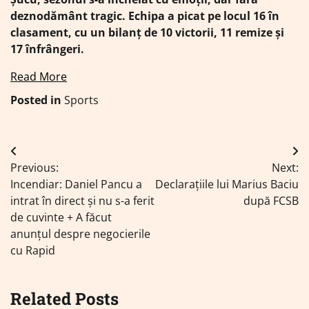
deznodământ tragic. Echipa a picat pe locul 16 în
clasament, cu un bilanț de 10 victorii, 11 remize și
17 înfrângeri.
Read More
Posted in
Sports
Navigare
Previous:
Next:
în
Incendiar: Daniel Pancu a
Declarațiile lui Marius Baciu
articole
intrat în direct și nu s-a ferit
după FCSB
de cuvinte + A făcut
anunțul despre negocierile
cu Rapid
Related Posts