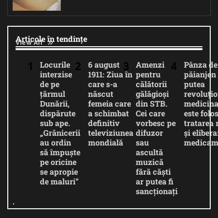
Articole în tendințe
View All
Locurile
6 august
Amenzi
Pânza de
interzise
1911: Ziua în
pentru
păianjen 
de pe
care s-a
călătorii
putea
țărmul
născut
gălăgioși
revoluți
Dunării,
femeia care
din STB.
medicina
dispărute
a schimbat
Cei care
este folos
sub ape.
definitiv
vorbesc pe
tratarea 
„Grănicerii
televiziunea
difuzor
și eliber
au ordin
mondială
sau
medicam
să împuște
ascultă
pe oricine
muzică
se apropie
fără căști
de maluri”
ar putea fi
sancționați