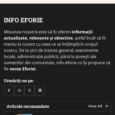
INFO EFORIE
Misiunea noastră este să îți oferim
informații
actualizate, relevante și obiective
, astfel încât să fii
mereu la curent cu ceea ce se întâmplă în orașul
nostru. De la știri de interes general, evenimente
locale, administrație publică, până la povești ale
oamenilor din comunitate, info-eforie.ro își propune să
fie
vocea Eforiei
..
Urmăriți-ne pe:
Facebook
Instagram
Twitter
Linkedin
Articole recomandate
View All