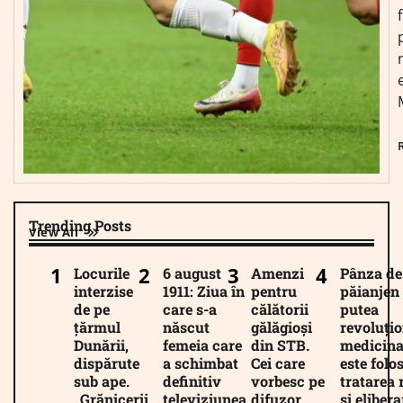
Trending Posts
View All
Locurile
6 august
Amenzi
Pânza de
interzise
1911: Ziua în
pentru
păianjen 
de pe
care s-a
călătorii
putea
țărmul
născut
gălăgioși
revoluți
Dunării,
femeia care
din STB.
medicina
dispărute
a schimbat
Cei care
este folos
sub ape.
definitiv
vorbesc pe
tratarea 
„Grănicerii
televiziunea
difuzor
și eliber