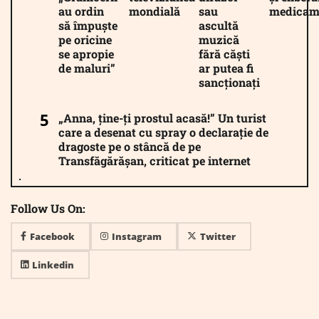
au ordin
mondială
sau
medicam
să împuște
ascultă
pe oricine
muzică
se apropie
fără căști
de maluri”
ar putea fi
sancționați
„Anna, ține-ți prostul acasă!” Un turist
care a desenat cu spray o declarație de
dragoste pe o stâncă de pe
Transfăgărășan, criticat pe internet
Follow Us On:
Facebook
Instagram
Twitter
Linkedin