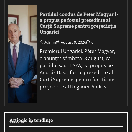
Partidul condus de Peter Magyar l-
a propus pe fostul președinte al
Curții Supreme pentru președinția
Ungariei
Admin
August 9, 2026
0
Premierul Ungariei, Péter Magyar,
a anunțat sâmbătă, 8 august, că
partidul său, TISZA, l-a propus pe
András Baka, fostul președinte al
Curții Supreme, pentru funcția de
președinte al Ungariei. Andrea…
Articole în tendințe
View All