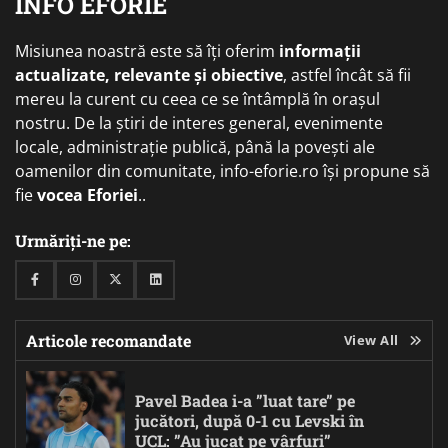
INFO EFORIE
Misiunea noastră este să îți oferim
informații
actualizate, relevante și obiective
, astfel încât să fii
mereu la curent cu ceea ce se întâmplă în orașul
nostru. De la știri de interes general, evenimente
locale, administrație publică, până la povești ale
oamenilor din comunitate, info-eforie.ro își propune să
fie
vocea Eforiei
..
Urmăriți-ne pe:
Facebook
Instagram
Twitter
Linkedin
Articole recomandate
View All
Pavel Badea i-a ”luat tare” pe
jucători, după 0-1 cu Levski în
UCL: ”Au jucat pe vârfuri”