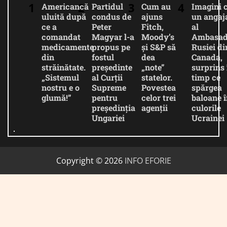
Americancă
Partidul
Cum au
Imagini 
uluită după
condus de
ajuns
un angaj
ce a
Peter
Fitch,
al
comandat
Magyar l-a
Moody’s
Ambasad
medicamente
propus pe
și S&P să
Rusiei di
din
fostul
dea
Canada,
străinătate.
președinte
„note”
surprins 
„Sistemul
al Curții
statelor.
timp ce
nostru e o
Supreme
Povestea
spărgea
glumă!”
pentru
celor trei
baloane î
președinția
agenții
culorile
Ungariei
Ucrainei
Copyright © 2026
INFO EFORIE