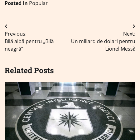
Posted in
Popular
Navigare
Previous:
Next:
în
Bilă albă pentru „Bilă
Un miliard de dolari pentru
articole
neagră”
Lionel Messi!
Related Posts