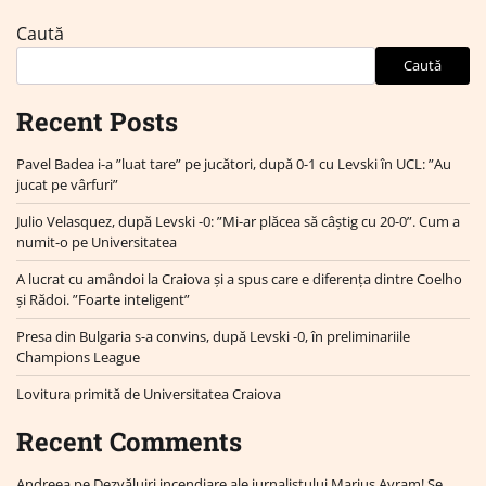
Caută
Caută
Recent Posts
Pavel Badea i-a ”luat tare” pe jucători, după 0-1 cu Levski în UCL: ”Au
jucat pe vârfuri”
Julio Velasquez, după Levski -0: ”Mi-ar plăcea să câștig cu 20-0”. Cum a
numit-o pe Universitatea
A lucrat cu amândoi la Craiova și a spus care e diferența dintre Coelho
și Rădoi. ”Foarte inteligent”
Presa din Bulgaria s-a convins, după Levski -0, în preliminariile
Champions League
Lovitura primită de Universitatea Craiova
Recent Comments
Andreea
pe
Dezvăluiri incendiare ale jurnalistului Marius Avram! Se