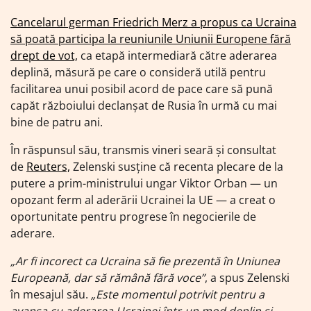
Cancelarul german Friedrich Merz a propus ca Ucraina
să poată participa la reuniunile Uniunii Europene fără
drept de vot,
ca etapă intermediară către aderarea
deplină, măsură pe care o consideră utilă pentru
facilitarea unui posibil acord de pace care să pună
capăt războiului declanșat de Rusia în urmă cu mai
bine de patru ani.
În răspunsul său, transmis vineri seară și consultat
de
Reuters,
Zelenski susține că recenta plecare de la
putere a prim-ministrului ungar Viktor Orban — un
opozant ferm al aderării Ucrainei la UE — a creat o
oportunitate pentru progrese în negocierile de
aderare.
„Ar fi incorect ca Ucraina să fie prezentă în Uniunea
Europeană, dar să rămână fără voce”
, a spus Zelenski
în mesajul său.
„Este momentul potrivit pentru a
avansa cu aderarea Ucrainei într-un mod deplin şi