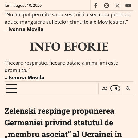
Skip
luni, august 10, 2026
facebook
instagram
twitter
you
to
“Nu imi pot permite sa irosesc nici o secunda pentru a
content
aduce mangaiere sufletelor chinuite ale Movilestilor.”
– Ivonna Movila
INFO EFORIE
“Fiecare respiratie, fiecare bataie a inimii imi este
dramuita..”
–
Ivonna Movila
Zelenski respinge propunerea
Germaniei privind statutul de
„membru asociat” al Ucrainei în