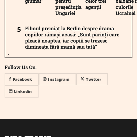
glumă!”
pentru
celor trei
baloane î
președinția
agenții
culorile
Ungariei
Ucrainei
Filmul premiat la Berlin despre drama
copiilor rămași acasă: „Sunt părinți care
pleacă noaptea, iar copiii se trezesc
dimineața fără mamă sau tată“
Follow Us On:
Facebook
Instagram
Twitter
Linkedin