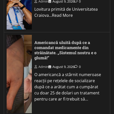
Admin
August 9, 2026
0
Lovitura primită de Universitatea
Craiova...Read More
Americancă uluită după ce a
comandat medicamente din
străinătate. „Sistemul nostru e o
glumă!”
Admin
August 9, 2026
0
O americancă a stârnit numeroase
reacții pe rețelele de socializare
după ce a arătat cum a cumpărat
cu doar 25 de dolari un tratament
pentru care ar fi trebuit să…