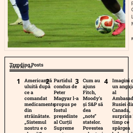
Trending Posts
View All
Americancă
Partidul
Cum au
Imagini 
uluită după
condus de
ajuns
un angaj
ce a
Peter
Fitch,
al
comandat
Magyar l-a
Moody’s
Ambasad
medicamente
propus pe
și S&P să
Rusiei di
din
fostul
dea
Canada,
străinătate.
președinte
„note”
surprins 
„Sistemul
al Curții
statelor.
timp ce
nostru e o
Supreme
Povestea
spărgea