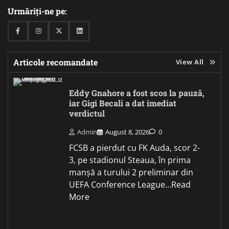
Urmăriți-ne pe:
Facebook
Instagram
Twitter
Linkedin
Articole recomandate
View All
Eddy Gnahore a fost scos la pauză,
iar Gigi Becali a dat imediat
verdictul
Admin
August 8, 2026
0
FCSB a pierdut cu FK Auda, scor 2-
3, pe stadionul Steaua, în prima
manșă a turului 2 preliminar din
UEFA Conference League...Read
More