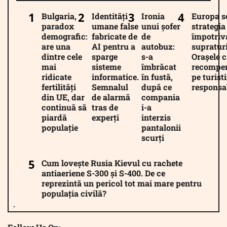
Bulgaria,
Identități
Ironia
Europa 
paradox
umane false
unui șofer
strategia
demografic:
fabricate de
de
împotriv
are una
AI pentru a
autobuz:
supratur
dintre cele
sparge
s-a
Orașele c
mai
sisteme
îmbrăcat
recompe
ridicate
informatice.
în fustă,
pe turiști
fertilități
Semnalul
după ce
responsab
din UE, dar
de alarmă
compania
continuă să
tras de
i-a
piardă
experți
interzis
populație
pantalonii
scurți
Cum lovește Rusia Kievul cu rachete
antiaeriene S-300 și S-400. De ce
reprezintă un pericol tot mai mare pentru
populația civilă?