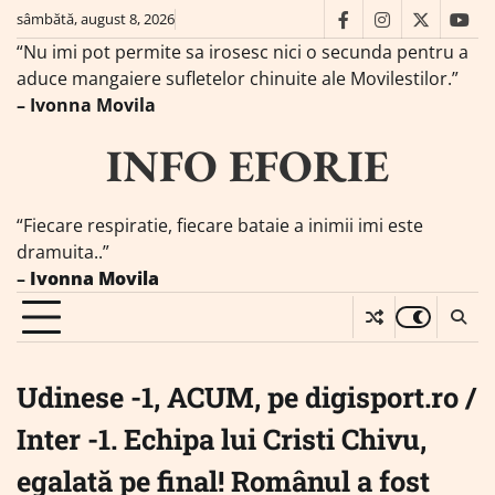
Skip
sâmbătă, august 8, 2026
facebook
instagram
twitter
you
to
“Nu imi pot permite sa irosesc nici o secunda pentru a
content
aduce mangaiere sufletelor chinuite ale Movilestilor.”
– Ivonna Movila
INFO EFORIE
“Fiecare respiratie, fiecare bataie a inimii imi este
dramuita..”
–
Ivonna Movila
Udinese -1, ACUM, pe digisport.ro /
Inter -1. Echipa lui Cristi Chivu,
egalată pe final! Românul a fost