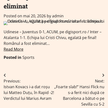
eliminat
Posted on
mai 20, 2026
by
admin
Udinese – Juventus 0-1, ACUM, pe digisport.ro / Inter –
Atalanta 1-1. Echipa lui Cristi Chivu, egalată pe final!
Românul a fost eliminat…
Read More
Posted in
Sports
Navigare
Previous:
Next:
în
Istvan Kovacs i-a dat roșu
„Foarte slab!” Hansi Flick nu
articole
lui Matteo Duțu, în Rapid -2!
s-a ferit nici după ce
Verdictul lui Marius Avram
Barcelona a bătut-o pe
Sevilla cu 5-2