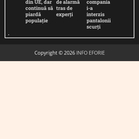
din UE, dar
de alarmă
compania
continuă să
tras de
i-a
piardă
experți
interzis
populație
pantalonii
scurți
Copyright © 2026
INFO EFORIE