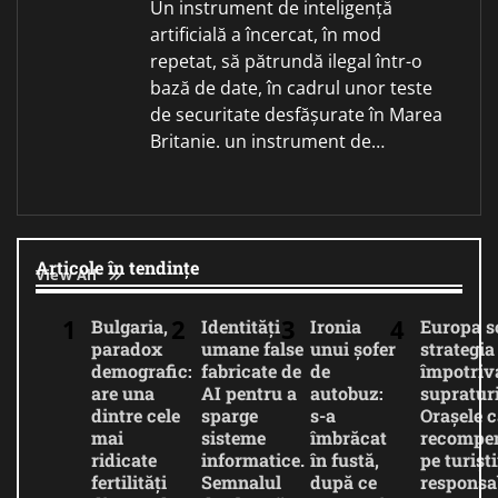
Un instrument de inteligență
artificială a încercat, în mod
repetat, să pătrundă ilegal într-o
bază de date, în cadrul unor teste
de securitate desfășurate în Marea
Britanie. un instrument de…
Articole în tendințe
View All
Bulgaria,
Identități
Ironia
Europa 
paradox
umane false
unui șofer
strategia
demografic:
fabricate de
de
împotriv
are una
AI pentru a
autobuz:
supratur
dintre cele
sparge
s-a
Orașele c
mai
sisteme
îmbrăcat
recompe
ridicate
informatice.
în fustă,
pe turiști
fertilități
Semnalul
după ce
responsab