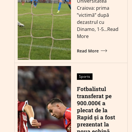
Universitatea
Craiova: prima
”victimă” după
dezastrul cu
Dinamo, 1-5...Read
More
Read More
Sports
Fotbalistul
transferat pe
900.000€ a
plecat de la
Rapid și a fost
prezentat la
noua echipă