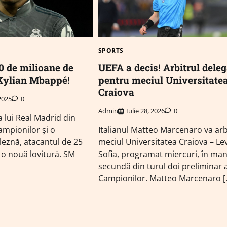
SPORTS
0 de milioane de
UEFA a decis! Arbitrul deleg
Kylian Mbappé!
pentru meciul Universitate
Craiova
 2025
0
Admin
Iulie 28, 2026
0
 lui Real Madrid din
Campionilor și o
Italianul Matteo Marcenaro va arb
leznă, atacantul de 25
meciul Universitatea Craiova – Le
 o nouă lovitură. SM
Sofia, programat miercuri, în ma
secundă din turul doi preliminar al
Campionilor. Matteo Marcenaro [