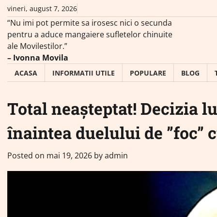
Skip
vineri, august 7, 2026
to
“Nu imi pot permite sa irosesc nici o secunda
content
pentru a aduce mangaiere sufletelor chinuite
ale Movilestilor.”
– Ivonna Movila
ACASA
INFORMATII UTILE
POPULARE
BLOG
Total neașteptat! Decizia l
înaintea duelului de ”foc”
Posted on
mai 19, 2026
by
admin