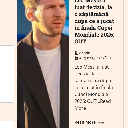
Leo Messi a
luat decizia, la
o săptămână
după ce a jucat
în finala Cupei
Mondiale 2026:
OUT
Admin
August 6, 2026
0
Leo Messi a luat
decizia, la o
săptămână după
ce a jucat în finala
Cupei Mondiale
2026: OUT...Read
More
Read More