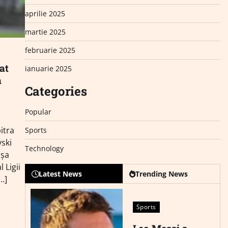
aprilie 2025
martie 2025
februarie 2025
at
ianuarie 2025
a
Categories
Popular
itra
Sports
vski
Technology
nşa
 Ligii
Latest News
Trending News
…]
Sports