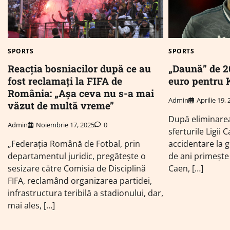
SPORTS
SPORTS
„Daună” de 2
Reacția bosniacilor după ce au
euro pentru 
fost reclamați la FIFA de
România: „Așa ceva nu s-a mai
Admin
Aprilie 19,
văzut de multă vreme”
După eliminarea
Admin
Noiembrie 17, 2025
0
sferturile Ligii 
accidentare la g
„Federația Română de Fotbal, prin
de ani primește
departamentul juridic, pregătește o
Caen, […]
sesizare către Comisia de Disciplină
FIFA, reclamând organizarea partidei,
infrastructura teribilă a stadionului, dar,
mai ales, […]