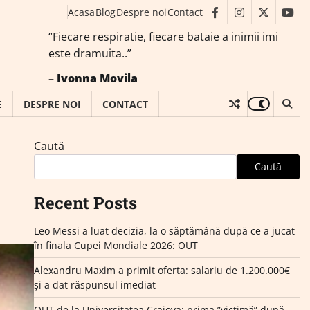
Acasa
Blog
Despre noi
Contact
facebook
instagram
twitter
you
“Fiecare respiratie, fiecare bataie a inimii imi
este dramuita..”
–
Ivonna Movila
E
DESPRE NOI
CONTACT
Caută
Caută
Recent Posts
Leo Messi a luat decizia, la o săptămână după ce a jucat
în finala Cupei Mondiale 2026: OUT
Alexandru Maxim a primit oferta: salariu de 1.200.000€
și a dat răspunsul imediat
OUT de la Universitatea Craiova: prima ”victimă” după