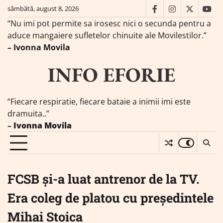
Skip
sâmbătă, august 8, 2026
facebook
instagram
twitter
you
to
“Nu imi pot permite sa irosesc nici o secunda pentru a
content
aduce mangaiere sufletelor chinuite ale Movilestilor.”
– Ivonna Movila
INFO EFORIE
“Fiecare respiratie, fiecare bataie a inimii imi este
dramuita..”
–
Ivonna Movila
FCSB și-a luat antrenor de la TV.
Era coleg de platou cu președintele
Mihai Stoica