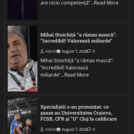
are nicio competență”...Read More
Mihai Stoichiță ”a rămas mască”:
”Incredibil! Valorează miliarde”
Admin
August 7, 2026
0
Mihai Stoichiță ”a rămas mască”:
”Incredibil! Valorează
miliarde”...Read More
Specialiștii s-au pronunțat: ce
șanse au Universitatea Craiova,
FCSB, CFR și ”U” Cluj la calificare
Admin
August 7, 2026
0