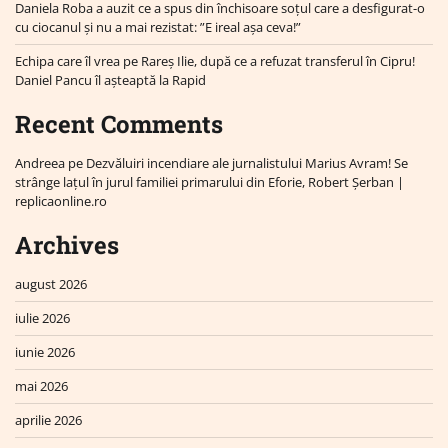
Daniela Roba a auzit ce a spus din închisoare soțul care a desfigurat-o
cu ciocanul și nu a mai rezistat: ”E ireal așa ceva!”
Echipa care îl vrea pe Rareș Ilie, după ce a refuzat transferul în Cipru!
Daniel Pancu îl așteaptă la Rapid
Recent Comments
Andreea
pe
Dezvăluiri incendiare ale jurnalistului Marius Avram! Se
strânge lațul în jurul familiei primarului din Eforie, Robert Șerban |
replicaonline.ro
Archives
august 2026
iulie 2026
iunie 2026
mai 2026
aprilie 2026