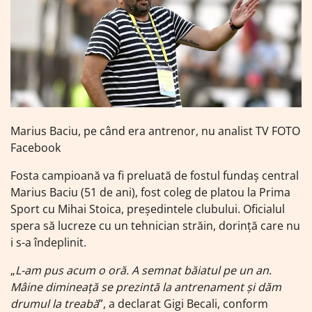
Marius Baciu, pe când era antrenor, nu analist TV FOTO
Facebook
Fosta campioană va fi preluată de fostul fundaș central
Marius Baciu (51 de ani), fost coleg de platou la Prima
Sport cu Mihai Stoica, președintele clubului. Oficialul
spera să lucreze cu un tehnician străin, dorință care nu
i s-a îndeplinit.
„
L-am pus acum o oră. A semnat băiatul pe un an.
Mâine dimineață se prezintă la antrenament și dăm
drumul la treabă
”, a declarat Gigi Becali, conform