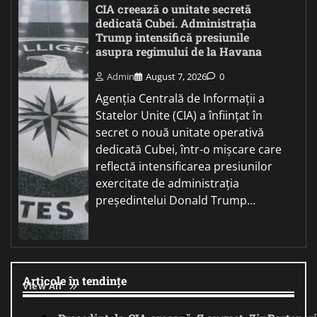
CIA creează o unitate secretă
dedicată Cubei. Administrația
Trump intensifică presiunile
asupra regimului de la Havana
Admin
August 7, 2026
0
Agenția Centrală de Informații a
Statelor Unite (CIA) a înființat în
secret o nouă unitate operativă
dedicată Cubei, într-o mișcare care
reflectă intensificarea presiunilor
exercitate de administrația
președintelui Donald Trump…
Articole în tendințe
View All