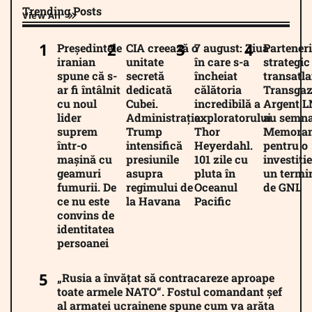
Trending Posts
View All
Președintele
CIA creează o
7 august: Ziua
Parteneri
iranian
unitate
în care s-a
strategic
spune că s-
secretă
încheiat
transatla
ar fi întâlnit
dedicată
călătoria
Transgaz
cu noul
Cubei.
incredibilă a
Argent 
lider
Administrația
exploratorului
au semna
suprem
Trump
Thor
Memora
într-o
intensifică
Heyerdahl.
pentru o
mașină cu
presiunile
101 zile cu
investiție
geamuri
asupra
pluta în
un termi
fumurii. De
regimului de
Oceanul
de GNL
ce nu este
la Havana
Pacific
convins de
identitatea
persoanei
„Rusia a învățat să contracareze aproape
toate armele NATO“. Fostul comandant șef
al armatei ucrainene spune cum va arăta