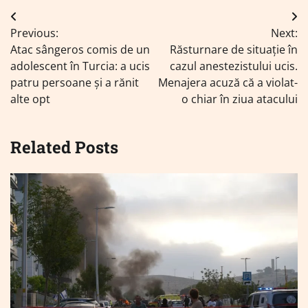
Navigare
Previous:
Next:
în
Atac sângeros comis de un
Răsturnare de situație în
articole
adolescent în Turcia: a ucis
cazul anestezistului ucis.
patru persoane şi a rănit
Menajera acuză că a violat-
alte opt
o chiar în ziua atacului
Related Posts