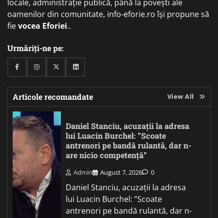
locale, administrație publică, până la povești ale
oamenilor din comunitate, info-eforie.ro își propune să
fie
vocea Eforiei
..
Urmăriți-ne pe:
Facebook
Instagram
Twitter
Linkedin
Articole recomandate
View All
Daniel Stanciu, acuzații la adresa
lui Luacin Burchel: ”Scoate
antrenori pe bandă rulantă, dar n-
are nicio competență”
Admin
August 7, 2026
0
Daniel Stanciu, acuzații la adresa
lui Luacin Burchel: ”Scoate
antrenori pe bandă rulantă, dar n-