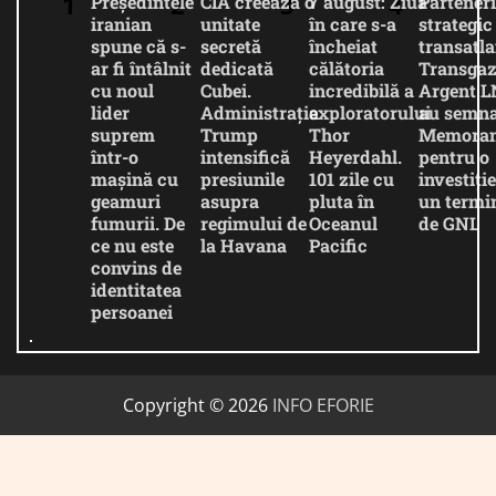
Președintele
CIA creează o
7 august: Ziua
Parteneri
iranian
unitate
în care s-a
strategic
spune că s-
secretă
încheiat
transatla
ar fi întâlnit
dedicată
călătoria
Transgaz
cu noul
Cubei.
incredibilă a
Argent 
lider
Administrația
exploratorului
au semna
suprem
Trump
Thor
Memora
într-o
intensifică
Heyerdahl.
pentru o
mașină cu
presiunile
101 zile cu
investiție
geamuri
asupra
pluta în
un termi
fumurii. De
regimului de
Oceanul
de GNL
ce nu este
la Havana
Pacific
convins de
identitatea
persoanei
Copyright © 2026
INFO EFORIE