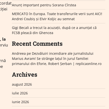
acordat
Anunț important pentru Sorana Cîrstea
iției
MERCATO în Europa. Toate transferurile verii sunt AICI!
Andrei Coubiș și Elvir Koljic au semnat
Gigi Becali a trecut la acuzații, după ce a anunțat că
FCSB pleacă din Ghencea
, la
Recent Comments
erviu
Andreea
pe
Dezvăluiri incendiare ale jurnalistului
Marius Avram! Se strânge lațul în jurul familiei
ornă
primarului din Eforie, Robert Șerban | replicaonline.ro
pe
Archives
august 2026
iulie 2026
iunie 2026