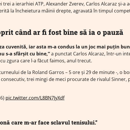
 trei a ierarhiei ATP, Alexander Zverev, Carlos Alcaraz și-a 
rită la încheietura mâinii drepte, agravată în timpul compet
rit când ar fi fost bine să ia o pauză
za cuvenită, iar asta m-a condus la un joc mai puțin bun
 s-a sfârșit cu bine,”
a punctat Carlos Alcaraz, într-un int
cu zgura care l-a făcut faimos, anul trecut.
a turneului de la Roland Garros – 5 ore și 29 de minute -, o b
, consecutiv, trei mingi de meci procurate de rivalul Sinner, 
26)
pic.twitter.com/L8BN7JyXdf
onă care m-ar face sclavul tenisului.”