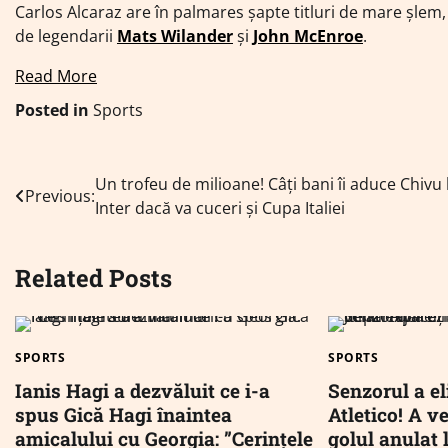
Carlos Alcaraz are în palmares șapte titluri de mare șlem, l
de legendarii
Mats Wilander
și
John McEnroe
.
Read More
Posted in
Sports
Navigare
Un trofeu de milioane! Câți bani îi aduce Chivu 
Previous:
Inter dacă va cuceri și Cupa Italiei
în
articole
Related Posts
SPORTS
SPORTS
Ianis Hagi a dezvăluit ce i-a
Senzorul a e
spus Gică Hagi înaintea
Atletico! A v
amicalului cu Georgia: ”Cerințele
golul anulat 