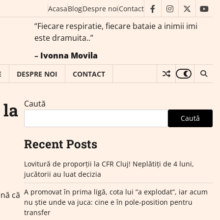
Acasa
Blog
Despre noi
Contact
facebook
instagram
twitter
you
“Fiecare respiratie, fiecare bataie a inimii imi
este dramuita..”
–
Ivonna Movila
E
DESPRE NOI
CONTACT
Caută
 la
Caută
Recent Posts
Lovitură de proporții la CFR Cluj! Neplătiți de 4 luni,
jucătorii au luat decizia
A promovat în prima ligă, cota lui ”a explodat”, iar acum
mnă că
nu știe unde va juca: cine e în pole-position pentru
transfer