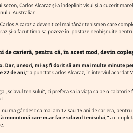
i sezon, Carlos Alcaraz și-a îndeplinit visul și a cucerit mare
enului Australian.
, Carlos Alcaraz a devenit cel mai tânăr tenismen care comp
raz și-a făcut timp să pozeze în ipostaze neobișnuite pentr
 de carieră, pentru că, în acest mod, devin copleși
at-o. Dar, uneori, mi-aș fi dorit să am mai multe minute p
e 22 de ani,”
a punctat Carlos Alcaraz, în interviul acordat 
ă „sclavul tenisului”, ci preferă să ia viața ca pe o călătorie 
ut.
ă nu mă gândesc că mai am 12 sau 15 ani de carieră, pentru 
ață monotonă care m-ar face sclavul tenisului,”
a complet
te
.