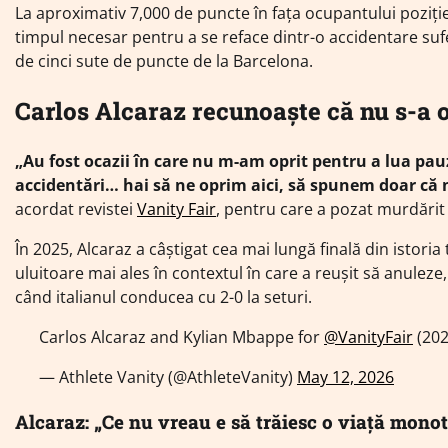
La aproximativ 7,000 de puncte în fața ocupantului poziției
timpul necesar pentru a se reface dintr-o accidentare sufe
de cinci sute de puncte de la Barcelona.
Carlos Alcaraz recunoaște că nu s-a op
„Au fost ocazii în care nu m-am oprit pentru a lua pau
accidentări… hai să ne oprim aici, să spunem doar că nu
acordat revistei
Vanity Fair
, pentru care a pozat murdărit 
În 2025, Alcaraz a câștigat cea mai lungă finală din istori
uluitoare mai ales în contextul în care a reușit să anuleze
când italianul conducea cu 2-0 la seturi.
Carlos Alcaraz and Kylian Mbappe for
@VanityFair
(20
— Athlete Vanity (@AthleteVanity)
May 12, 2026
Alcaraz: „Ce nu vreau e să trăiesc o viață monot