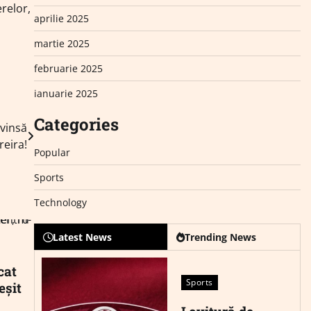
erelor,
aprilie 2025
martie 2025
februarie 2025
ianuarie 2025
Categories
nvinsă
reira!
Popular
Sports
Technology
Latest News
Trending News
cat
Sports
eșit