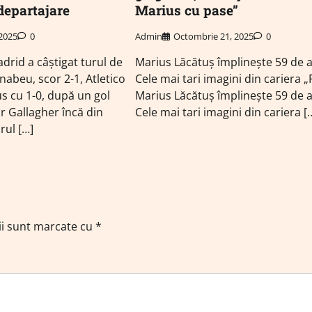
 departajare
Marius cu pase”
 2025
0
Admin
Octombrie 21, 2025
0
drid a câștigat turul de
Marius Lăcătuș împlinește 59 de a
nabeu, scor 2-1, Atletico
Cele mai tari imagini din cariera „F
s cu 1-0, după un gol
Marius Lăcătuș împlinește 59 de a
 Gallagher încă din
Cele mai tari imagini din cariera [
rul […]
ii sunt marcate cu
*