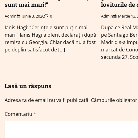
sunt mai mari!”
loviturile de
Admin
Iunie 3, 2026
0
Admin
Martie 13,
Ianis Hagi: ”Cerințele sunt puțin mai
După ce Real Ma
mari!” Ianis Hagi a oferit declarații după
pe Santiago Ber
remiza cu Georgia. Chiar dacă nu a fost
Madrid s-a impu
pe deplin satisfăcut de […]
marcat de Conor
secunda 27. Sco
Lasă un răspuns
Adresa ta de email nu va fi publicată.
Câmpurile obligator
Comentariu
*