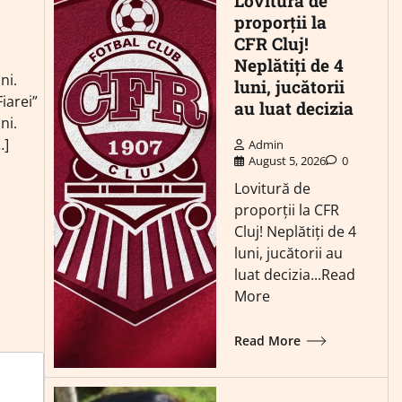
Lovitură de
proporții la
CFR Cluj!
Neplătiți de 4
ni.
luni, jucătorii
iarei”
au luat decizia
ni.
…]
Admin
August 5, 2026
0
Lovitură de
proporții la CFR
Cluj! Neplătiți de 4
luni, jucătorii au
luat decizia...Read
More
Read More