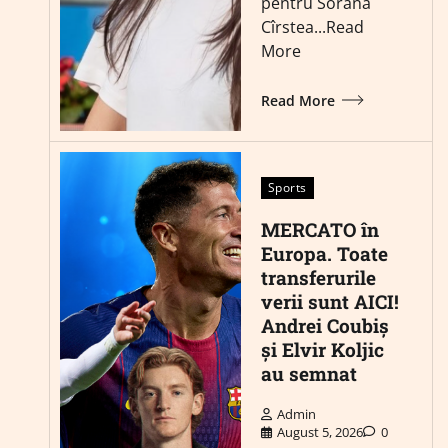
pentru Sorana
Cîrstea...Read
More
Read More
Sports
MERCATO în
Europa. Toate
transferurile
verii sunt AICI!
Andrei Coubiș
și Elvir Koljic
au semnat
Admin
August 5, 2026
0