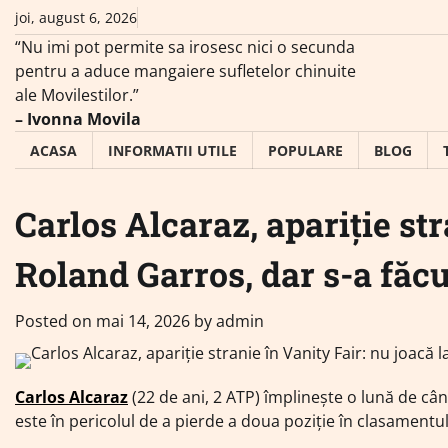
Skip
joi, august 6, 2026
to
“Nu imi pot permite sa irosesc nici o secunda
content
pentru a aduce mangaiere sufletelor chinuite
ale Movilestilor.”
– Ivonna Movila
ACASA
INFORMATII UTILE
POPULARE
BLOG
Carlos Alcaraz, apariție str
Roland Garros, dar s-a făc
Posted on
mai 14, 2026
by
admin
Carlos Alcaraz
(22 de ani, 2 ATP) împlinește o lună de cân
este în pericolul de a pierde a doua poziție în clasamentu