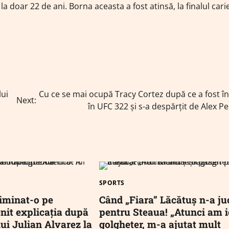
a doar 22 de ani. Borna aceasta a fost atinsă, la finalul cari
lui
Cu ce se mai ocupă Tracy Cortez după ce a fost î
Next:
în UFC 322 și s-a despărțit de Alex Pe
SPORTS
liminat-o pe
Când „Fiara” Lăcătuș n-a ju
enit explicația după
pentru Steaua! „Atunci am i
lui Julian Alvarez la
golgheter, m-a ajutat mult