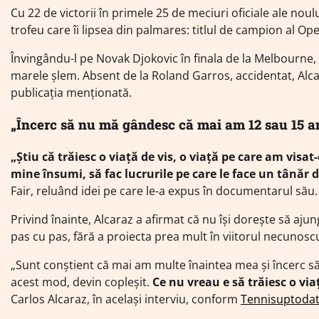
Cu 22 de victorii în primele 25 de meciuri oficiale ale noulu
trofeu care îi lipsea din palmares: titlul de campion al Op
Învingându-l pe Novak Djokovic în finala de la Melbourne
marele șlem. Absent de la Roland Garros, accidentat, Alca
publicația menționată.
„Încerc să nu mă gândesc că mai am 12 sau 15 ani
„Știu că trăiesc o viață de vis, o viață pe care am vis
mine însumi, să fac lucrurile pe care le face un tânăr d
Fair, reluând idei pe care le-a expus în documentarul său.
Privind înainte, Alcaraz a afirmat că nu își dorește să ajung
pas cu pas, fără a proiecta prea mult în viitorul necunosc
„Sunt conștient că mai am multe înaintea mea și încerc s
acest mod, devin copleșit.
Ce nu vreau e să trăiesc o vi
Carlos Alcaraz, în același interviu, conform
Tennisuptoda