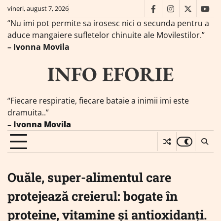
Skip
vineri, august 7, 2026
facebook
instagram
twitter
you
to
“Nu imi pot permite sa irosesc nici o secunda pentru a
content
aduce mangaiere sufletelor chinuite ale Movilestilor.”
– Ivonna Movila
INFO EFORIE
“Fiecare respiratie, fiecare bataie a inimii imi este
dramuita..”
–
Ivonna Movila
Ouăle, super-alimentul care
protejează creierul: bogate în
proteine, vitamine și antioxidanți.