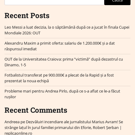
Recent Posts
Leo Messi a luat decizia, la o săptămână după ce a jucat în finala Cupei
Mondiale 2026: OUT
Alexandru Maxim a primit oferta: salariu de 1.200.000€ și a dat
răspunsul imediat
OUT de la Universitatea Craiova: prima ”victimă” după dezastrul cu
Dinamo, 1-5
Fotbalistul transferat pe 900.000€ a plecat de la Rapid și a fost
prezentat la noua echipă
Probleme mari pentru Andrea Pirlo, după ce s-a aflat ce le-a făcut
rușilor
Recent Comments
Andreea
pe
Dezvăluiri incendiare ale jurnalistului Marius Avram! Se
strânge lațul în jurul familiei primarului din Eforie, Robert Șerban |
replicaonline.ro