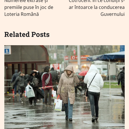
Numerele extrase și
Cotroceni. În ce condiții s-
premiile puse în joc de
ar întoarce la conducerea
Loteria Română
Guvernului
Related Posts