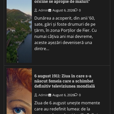
oricine se apropie de maluri”
Admin
August 6, 2026
0
Dunărea a acoperit, din anii ’60,
sate, gări și foste drumuri de pe
țărm, în zona Porților de Fier. Cu
numai câțiva ani mai devreme,
aceste așezări deveniseră una
dintre…
6 august 1911: Ziua în care s-a
născut femeia care a schimbat
definitiv televiziunea mondială
Admin
August 6, 2026
0
Ziua de 6 august unește momente
care au redefinit lumea: de la