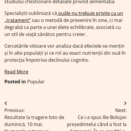
studiului chestionare detaliate privind alimentația.
Specialiștii subliniază că
ouăle nu trebuie privite ca un
„tratament”
sau o metodă de prevenire în sine, ci mai
degrabă ca parte a unei diete echilibrate, asociată cu
un stil de viață sănătos pentru creier.
Cercetările viitoare vor analiza dacă efectele se mențin
și în alte populații și ce rol au exact nutrienții din ouă în
protecția împotriva declinului cognitiv.
Read More
Posted in
Popular
Navigare
Previous:
Next:
în
Rezultate la tragere loto de
Ce i-a spus Ilie Bolojan
articole
duminică, 10 mai.
președintelui când a fost la