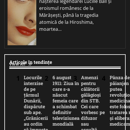
nașterea legendarei Lucille Ball și
eroismul românesc de la
Mărășești, până la tragedia
atomică de la Hiroshima,
moartea…
Articole în tendințe
View All
Locurile
6 august
Amenzi
Pânza de
interzise
1911: Ziua în
pentru
păianjen 
de pe
care s-a
călătorii
putea
țărmul
născut
gălăgioși
revoluți
Dunării,
femeia care
din STB.
medicina
dispărute
a schimbat
Cei care
este folos
sub ape.
definitiv
vorbesc pe
tratarea 
„Grănicerii
televiziunea
difuzor
și eliber
au ordin
mondială
sau
medicam
să împuște
ascultă