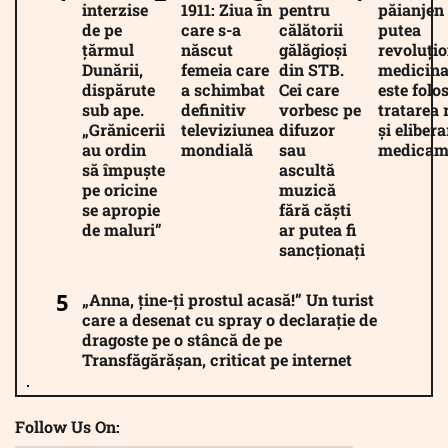
interzise
1911: Ziua în
pentru
păianjen 
de pe
care s-a
călătorii
putea
țărmul
născut
gălăgioși
revoluți
Dunării,
femeia care
din STB.
medicina
dispărute
a schimbat
Cei care
este folos
sub ape.
definitiv
vorbesc pe
tratarea 
„Grănicerii
televiziunea
difuzor
și eliber
au ordin
mondială
sau
medicam
să împuște
ascultă
pe oricine
muzică
se apropie
fără căști
de maluri”
ar putea fi
sancționați
„Anna, ține-ți prostul acasă!” Un turist
care a desenat cu spray o declarație de
dragoste pe o stâncă de pe
Transfăgărășan, criticat pe internet
Follow Us On: