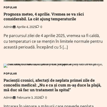
POPULAR
Prognoza meteo, 4 aprilie. Vremea se va răci
considerabil. La cât ajung temperaturile
Admin
Aprilie 4, 2025
0
Pe parcursul zilei de 4 aprilie 2025, vremea va fi caldă,
cu temperaturi ce se mențin în limitele normale pentru
această perioadă. Începând cu 5 […]
POPULAR
Pacienții cronici, afectați de neplata primei zile de
concediu medical: „Nu e ca și cum m-aș duce la plajă,
mă duc să fac un tratament la spital”
Admin
Februarie 3, 2026
0
Intrarea în vigoare a măsurii care prevede neplata