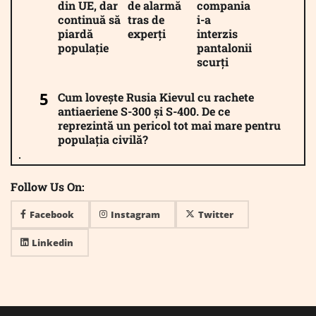
din UE, dar
de alarmă
compania
continuă să
tras de
i-a
piardă
experți
interzis
populație
pantalonii
scurți
Cum lovește Rusia Kievul cu rachete
antiaeriene S-300 și S-400. De ce
reprezintă un pericol tot mai mare pentru
populația civilă?
Follow Us On:
Facebook
Instagram
Twitter
Linkedin