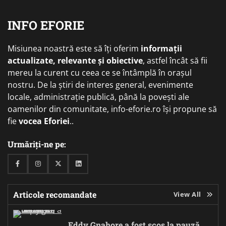
INFO EFORIE
Misiunea noastră este să îți oferim
informații
actualizate, relevante și obiective
, astfel încât să fii
mereu la curent cu ceea ce se întâmplă în orașul
nostru. De la știri de interes general, evenimente
locale, administrație publică, până la povești ale
oamenilor din comunitate, info-eforie.ro își propune să
fie
vocea Eforiei
..
Urmăriți-ne pe:
Facebook
Instagram
Twitter
Linkedin
Articole recomandate
View All
Eddy Gnahore a fost scos la pauză,