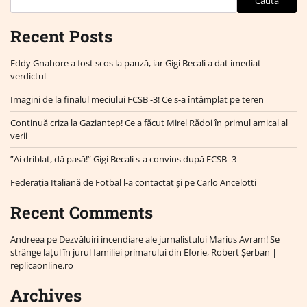
Caută
Recent Posts
Eddy Gnahore a fost scos la pauză, iar Gigi Becali a dat imediat
verdictul
Imagini de la finalul meciului FCSB -3! Ce s-a întâmplat pe teren
Continuă criza la Gaziantep! Ce a făcut Mirel Rădoi în primul amical al
verii
”Ai driblat, dă pasă!” Gigi Becali s-a convins după FCSB -3
Federația Italiană de Fotbal l-a contactat și pe Carlo Ancelotti
Recent Comments
Andreea
pe
Dezvăluiri incendiare ale jurnalistului Marius Avram! Se
strânge lațul în jurul familiei primarului din Eforie, Robert Șerban |
replicaonline.ro
Archives