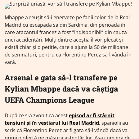
Mbappe a reușit să-i enerveze pe fanii celor de la Real
Madrid cu escapada sa din Sardinia, din perioada în
care atacantul francez a fost ”indisponibil” din cauza
unei accidentări. Mulți dintre aceștia îl vor plecat și
există chiar și o petiție, care a ajuns la 50 de milioane
de semnături, pentru ca Florentino Perez să-l vândă în
vară.
Arsenal e gata să-l transfere pe
Kylian Mbappe dacă va câștiga
UEFA Champions League
După ce s-a zvonit că acest
episod ar fi stârnit
tensiuni și în vestiarul lui Real Madrid
, spaniolii au
scris că Florentino Perez ar fi gata să-l vândă dacă va
primi o ofertă pe măsura așteptărilor. Așa cum era de