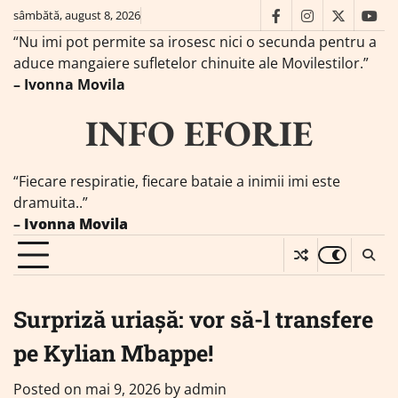
Skip
sâmbătă, august 8, 2026
facebook
instagram
twitter
you
to
“Nu imi pot permite sa irosesc nici o secunda pentru a
content
aduce mangaiere sufletelor chinuite ale Movilestilor.”
– Ivonna Movila
INFO EFORIE
“Fiecare respiratie, fiecare bataie a inimii imi este
dramuita..”
–
Ivonna Movila
Surpriză uriașă: vor să-l transfere
pe Kylian Mbappe!
Posted on
mai 9, 2026
by
admin