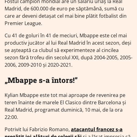
Fostul campion mondial are un salariu uriaș la Real
Madrid, de 600.000 de euro pe săptămână, sumă cu
care ar deveni detașat cel mai bine plătit fotbalist din
Premier League.
Cu 41 de goluri în 41 de meciuri, Mbappe este cel mai
productiv jucător al lui Real Madrid în acest sezon, deşi
se aşteaptă ca clubul să experimenteze al cincilea
sezon fără trofeu din secolul XXI, după 2004-2005, 2005-
2006, 2009-2010 şi 2020-2021.
„Mbappe s-a întors!”
Kylian Mbappe este tot mai aproape de revenirea pe
teren înainte de marele El Clasico dintre Barcelona și
Real Madrid, programat duminică, 10 mai, de la ora
22:00.
Potrivit lui Fabrizio Romano,
atacantul francez s-a
pregătit joi alături de colegii săi
și a lăsat impresia că