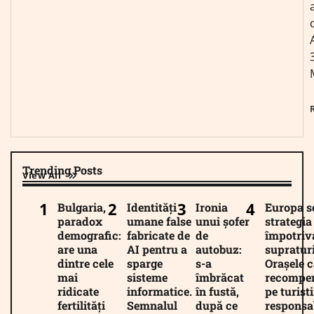
Trending Posts
View All
Bulgaria,
Identități
Ironia
Europa 
paradox
umane false
unui șofer
strategia
demografic:
fabricate de
de
împotriv
are una
AI pentru a
autobuz:
supratur
dintre cele
sparge
s-a
Orașele c
mai
sisteme
îmbrăcat
recompe
ridicate
informatice.
în fustă,
pe turiști
fertilități
Semnalul
după ce
responsab