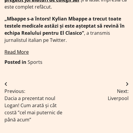
este complet refăcut.
„Mbappe s-a întors! Kylian Mbappe a trecut toate
testele medicale astăzi și este așteptat să revină în
echipa Realului pentru El Clasico”
, a transmis
jurnalistul italian pe Twitter.
Read More
Posted in
Sports
Navigare
Previous:
Next:
în
Dacia a prezentat noul
Liverpool
articole
Logan! Cum arată și cât
costă ”cel mai puternic de
până acum”