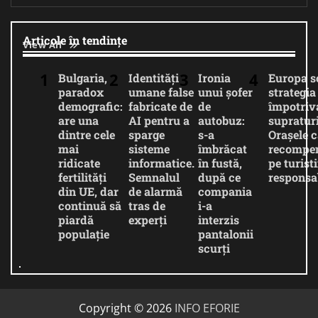
Articole în tendințe
View All
Bulgaria,
Identități
Ironia
Europa 
paradox
umane false
unui șofer
strategia
demografic:
fabricate de
de
împotriv
are una
AI pentru a
autobuz:
supratur
dintre cele
sparge
s-a
Orașele c
mai
sisteme
îmbrăcat
recompe
ridicate
informatice.
în fustă,
pe turiști
fertilități
Semnalul
după ce
responsab
din UE, dar
de alarmă
compania
continuă să
tras de
i-a
piardă
experți
interzis
populație
pantalonii
scurți
Copyright © 2026
INFO EFORIE