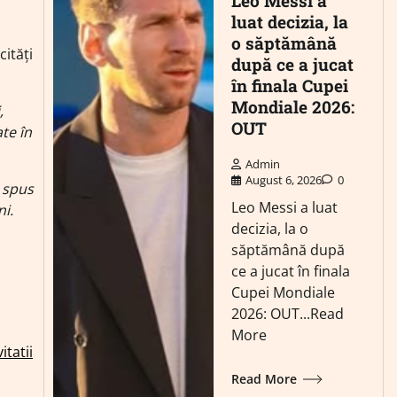
Leo Messi a
luat decizia, la
o săptămână
ități
după ce a jucat
în finala Cupei
Mondiale 2026:
,
OUT
te în
Admin
August 6, 2026
0
 spus
Leo Messi a luat
ni.
decizia, la o
săptămână după
ce a jucat în finala
Cupei Mondiale
2026: OUT...Read
More
tatii
Read More