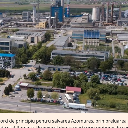
 acord de principiu pentru salvarea Azomureș, prin preluarea
ia de stat Romgaz. Premierul demis marți prin moțiune de c