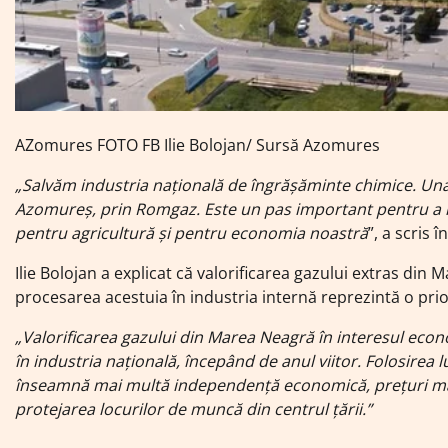
AZomures FOTO FB Ilie Bolojan/ Sursă Azomures
„Salvăm industria națională de îngrășăminte chimice. Una 
Azomureș, prin Romgaz. Este un pas important pentru a r
pentru agricultură și pentru economia noastră
”, a scris
Ilie Bolojan a explicat că valorificarea gazului extras din
procesarea acestuia în industria internă reprezintă o prio
„Valorificarea gazului din Marea Neagră în interesul eco
în industria națională, începând de anul viitor. Folosirea 
înseamnă mai multă independență economică, prețuri mai s
protejarea locurilor de muncă din centrul țării.”