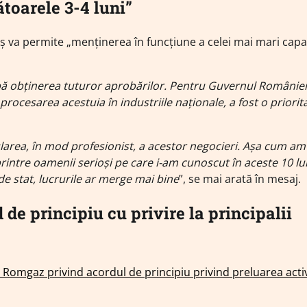
toarele 3-4 luni”
eș va permite „menținerea în funcțiune a celei mai mari capac
upă obținerea tuturor aprobărilor. Pentru Guvernul României
rocesarea acestuia în industriile naționale, a fost o priorita
rea, în mod profesionist, a acestor negocieri. Așa cum am
rintre oamenii serioși pe care i-am cunoscut în aceste 10 lu
e stat, lucrurile ar merge mai bine
”, se mai arată în mesaj.
de principiu cu privire la principalii
Romgaz privind acordul de principiu privind preluarea activi