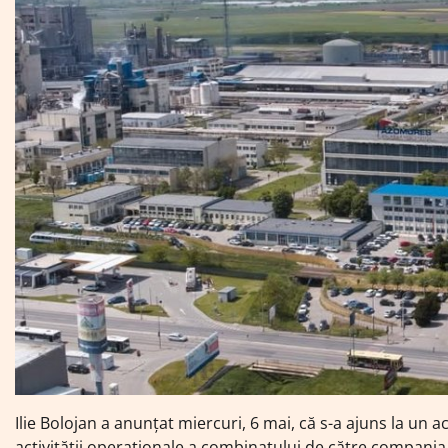
Ilie Bolojan a anunțat miercuri, 6 mai, că s-a ajuns la un
activității operaționale a combinatului de către compan