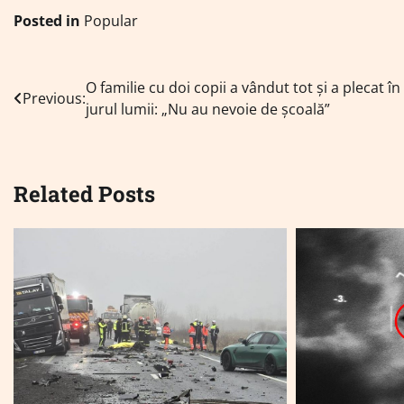
Posted in
Popular
Navigare
O familie cu doi copii a vândut tot și a plecat în
Previous:
jurul lumii: „Nu au nevoie de școală”
în
articole
Related Posts