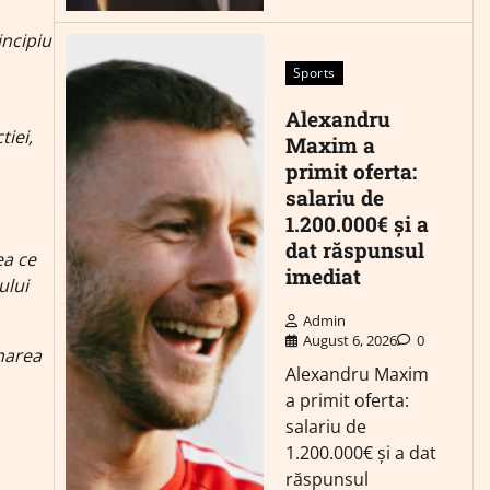
incipiu
Sports
Alexandru
tiei,
Maxim a
primit oferta:
salariu de
1.200.000€ și a
dat răspunsul
ea ce
imediat
ului
Admin
August 6, 2026
0
narea
Alexandru Maxim
a primit oferta:
salariu de
1.200.000€ și a dat
răspunsul