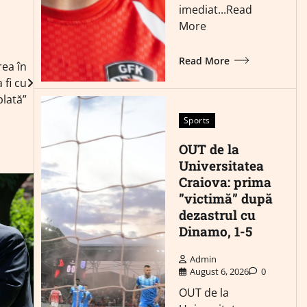
imediat...Read
More
Read More
rea în
 fi cu
plată”
Sports
OUT de la
Universitatea
Craiova: prima
”victimă” după
dezastrul cu
Dinamo, 1-5
Admin
August 6, 2026
0
OUT de la