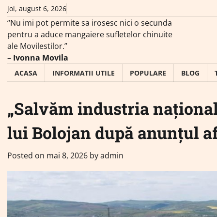
Skip
joi, august 6, 2026
to
“Nu imi pot permite sa irosesc nici o secunda
content
pentru a aduce mangaiere sufletelor chinuite
ale Movilestilor.”
– Ivonna Movila
ACASA
INFORMATII UTILE
POPULARE
BLOG
„Salvăm industria naționa
lui Bolojan după anunțul
Posted on
mai 8, 2026
by
admin