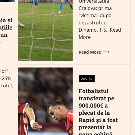
Universitatea
Craiova: prima
”victimă” după
ia și
dezastrul cu
țiile
Dinamo, 1-5...Read
 un
More
e
Read More
lor”:
e 25%
Sports
 oțel,
Fotbalistul
transferat pe
900.000€ a
plecat de la
Rapid și a fost
prezentat la
noua echipă