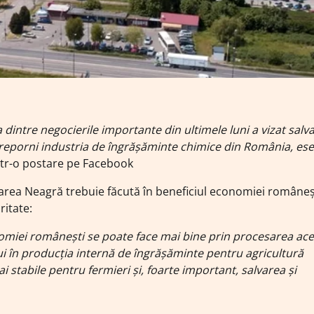
dintre negocierile importante din ultimele luni a vizat salv
eporni industria de îngrășăminte chimice din România, ese
 într-o postare pe Facebook
 Marea Neagră trebuie făcută în beneficiul economiei româneșt
ritate:
nomiei românești se poate face mai bine prin procesarea ace
lui în producția internă de îngrășăminte pentru agricultură
tabile pentru fermieri și, foarte important, salvarea și