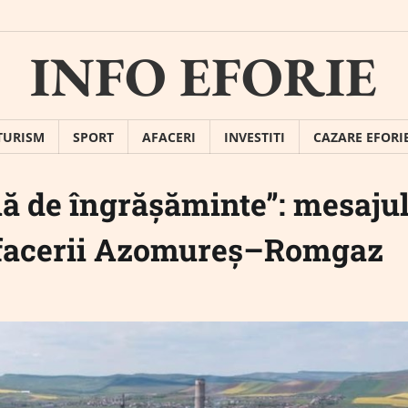
INFO EFORIE
TURISM
SPORT
AFACERI
INVESTITI
CAZARE EFORI
lă de îngrășăminte”: mesaju
 afacerii Azomureș–Romgaz