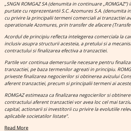
„SNGN ROMGAZ SA (denumita in continuare „ROMGAZ”) infor
purtate cu reprezentantii S.C. Azomures S.A. (denumita in
cu privire la principalii termeni comerciali ai tranzactiei
operationale Azomures, prin transfer de afacere (Transfe
Acordul de principiu reflecta intelegerea comerciala la ca
inclusiv asupra structurii acesteia, a pretului si a meca
contractului si finalizarea efectiva a tranzactiei.
Partile vor continua demersurile necesare pentru finaliza
tranzactiei, pe baza termenilor agreati in principiu.
ROMGAZ
priveste finalizarea negocierilor si obtinerea avizului C
aferent tranzactiei, precum si principalii termeni ai acestei
ROMGAZ estimeaza ca finalizarea negocierilor si obtiner
contractului aferent tranzactiei vor avea loc cel mai tarziu
capital, actionarii si investitorii cu privire la evolutiile r
aplicabile societatilor listate”.
Read More