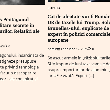
POPULAR
Cât de afectate vor fi Român
s Pentagonul
UE de taxele lui Trump. Solu
itare secrete în
Bruxelles-ului, explicate de
rilor. Relatări ale
expert în politici comercial
europene
025
0
Admin
Februarie 12, 2025
0
agonului, însărcinată de
Se ascut armele în „războiul tarife
estigheze presupuse
SUA impun de luni taxe vamale d
e privind tehnologie
asupra importurilor de aluminiu și
 făcut o descoperire
iar UE e vizată. Expert […]
eorii ale conspirației