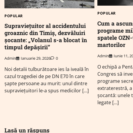
POPULAR
POPULAR
Cum a ascun
Supraviețuitor al accidentului
programe mil
groaznic din Timiș, dezvăluiri
spatele OZN-u
șocante: „Volanul s-a blocat în
martorilor
timpul depășirii”
Admin
Iunie 11, 2
Admin
Ianuarie 29, 2026
0
O echipă a Pent
Noi detalii tulburătoare ies la iveală în
Congres să inv
cazul tragediei de pe DN E70 în care
programe secret
șapte persoane au murit: unul dintre
extraterestră, a
supraviețuitori le-a spus medicilor […]
șocantă: unele t
legate […]
Lasă un răspuns