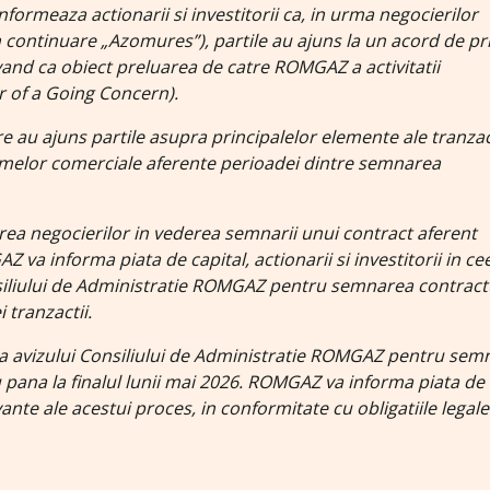
meaza actionarii si investitorii ca, in urma negocierilor
 continuare „Azomures”), partile au ajuns la un acord de pr
 avand ca obiect preluarea de catre ROMGAZ a activitatii
r of a Going Concern).
re au ajuns partile asupra principalelor elemente ale tranzac
nismelor comerciale aferente perioadei dintre semnarea
rea negocierilor in vederea semnarii unui contract aferent
 va informa piata de capital, actionarii si investitorii in ce
onsiliului de Administratie ROMGAZ pentru semnarea contract
 tranzactii.
ea avizului Consiliului de Administratie ROMGAZ pentru sem
 pana la finalul lunii mai 2026.
ROMGAZ va informa piata de
elevante ale acestui proces, in conformitate cu obligatiile legale