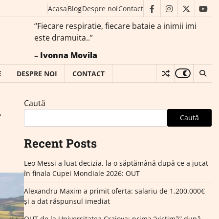
Acasa
Blog
Despre noi
Contact
facebook
instagram
twitter
you
“Fiecare respiratie, fiecare bataie a inimii imi
este dramuita..”
–
Ivonna Movila
E
DESPRE NOI
CONTACT
Caută
l
Caută
Recent Posts
Leo Messi a luat decizia, la o săptămână după ce a jucat
în finala Cupei Mondiale 2026: OUT
Alexandru Maxim a primit oferta: salariu de 1.200.000€
și a dat răspunsul imediat
OUT de la Universitatea Craiova: prima ”victimă” după