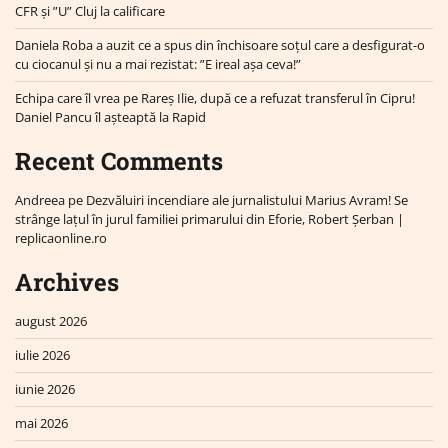
CFR și ”U” Cluj la calificare
Daniela Roba a auzit ce a spus din închisoare soțul care a desfigurat-o
cu ciocanul și nu a mai rezistat: ”E ireal așa ceva!”
Echipa care îl vrea pe Rareș Ilie, după ce a refuzat transferul în Cipru!
Daniel Pancu îl așteaptă la Rapid
Recent Comments
Andreea
pe
Dezvăluiri incendiare ale jurnalistului Marius Avram! Se
strânge lațul în jurul familiei primarului din Eforie, Robert Șerban |
replicaonline.ro
Archives
august 2026
iulie 2026
iunie 2026
mai 2026