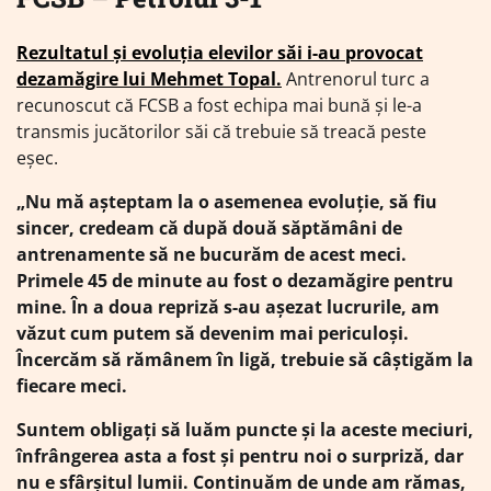
Rezultatul și evoluția elevilor săi i-au provocat
dezamăgire lui Mehmet Topal.
Antrenorul turc a
recunoscut că FCSB a fost echipa mai bună și le-a
transmis jucătorilor săi că trebuie să treacă peste
eșec.
„Nu mă așteptam la o asemenea evoluție, să fiu
sincer, credeam că după două săptămâni de
antrenamente să ne bucurăm de acest meci.
Primele 45 de minute au fost o dezamăgire pentru
mine. În a doua repriză s-au așezat lucrurile, am
văzut cum putem să devenim mai periculoși.
Încercăm să rămânem în ligă, trebuie să câștigăm la
fiecare meci.
Suntem obligați să luăm puncte și la aceste meciuri,
înfrângerea asta a fost și pentru noi o surpriză, dar
nu e sfârșitul lumii. Continuăm de unde am rămas,