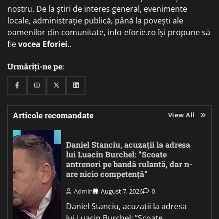
nostru. De la știri de interes general, evenimente
locale, administrație publică, până la povești ale
oamenilor din comunitate, info-eforie.ro își propune să
fie
vocea Eforiei
..
Urmăriți-ne pe:
Facebook
Instagram
Twitter
Linkedin
Articole recomandate
View All
Daniel Stanciu, acuzații la adresa
lui Luacin Burchel: ”Scoate
antrenori pe bandă rulantă, dar n-
are nicio competență”
Admin
August 7, 2026
0
Daniel Stanciu, acuzații la adresa
lui Luacin Burchel: ”Scoate