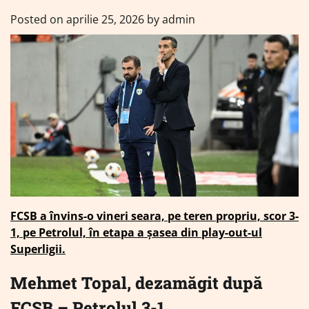
Posted on
aprilie 25, 2026
by
admin
FCSB a învins-o vineri seara, pe teren propriu, scor 3-
1, pe Petrolul, în etapa a şasea din play-out-ul
Superligii.
Mehmet Topal, dezamăgit după
FCSB – Petrolul 3-1