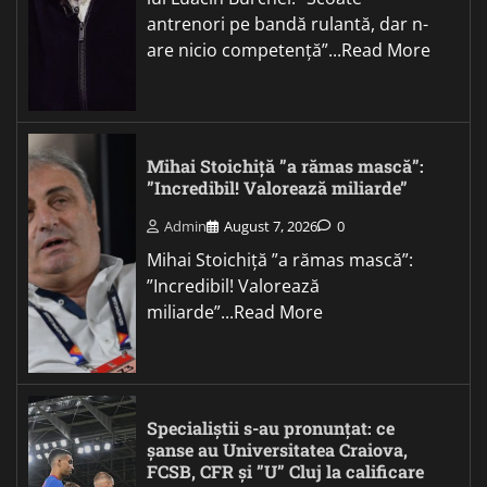
antrenori pe bandă rulantă, dar n-
are nicio competență”...Read More
Mihai Stoichiță ”a rămas mască”:
”Incredibil! Valorează miliarde”
Admin
August 7, 2026
0
Mihai Stoichiță ”a rămas mască”:
”Incredibil! Valorează
miliarde”...Read More
Specialiștii s-au pronunțat: ce
șanse au Universitatea Craiova,
FCSB, CFR și ”U” Cluj la calificare