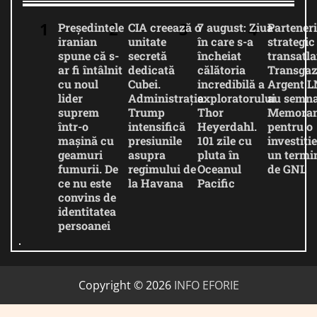
Președintele
CIA creează o
7 august: Ziua
Parteneri
iranian
unitate
în care s-a
strategic
spune că s-
secretă
încheiat
transatla
ar fi întâlnit
dedicată
călătoria
Transgaz
cu noul
Cubei.
incredibilă a
Argent 
lider
Administrația
exploratorului
au semna
suprem
Trump
Thor
Memora
într-o
intensifică
Heyerdahl.
pentru o
mașină cu
presiunile
101 zile cu
investiție
geamuri
asupra
pluta în
un termi
fumurii. De
regimului de
Oceanul
de GNL
ce nu este
la Havana
Pacific
convins de
identitatea
persoanei
Copyright © 2026
INFO EFORIE