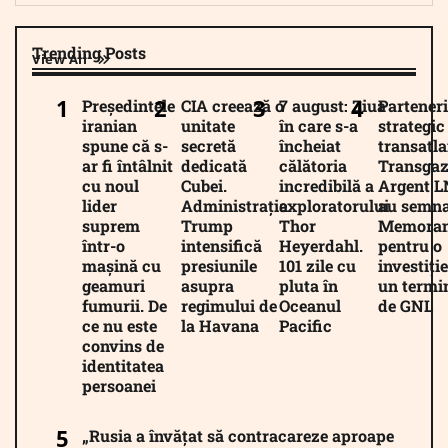
Trending Posts
View All
Președintele
CIA creează o
7 august: Ziua
Parteneri
iranian
unitate
în care s-a
strategic
spune că s-
secretă
încheiat
transatla
ar fi întâlnit
dedicată
călătoria
Transgaz
cu noul
Cubei.
incredibilă a
Argent 
lider
Administrația
exploratorului
au semna
suprem
Trump
Thor
Memora
într-o
intensifică
Heyerdahl.
pentru o
mașină cu
presiunile
101 zile cu
investiție
geamuri
asupra
pluta în
un termi
fumurii. De
regimului de
Oceanul
de GNL
ce nu este
la Havana
Pacific
convins de
identitatea
persoanei
„Rusia a învățat să contracareze aproape