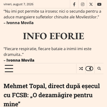
Skip
vineri, august 7, 2026
facebook
instagram
twitter
you
to
“Nu imi pot permite sa irosesc nici o secunda pentru a
content
aduce mangaiere sufletelor chinuite ale Movilestilor.”
– Ivonna Movila
INFO EFORIE
“Fiecare respiratie, fiecare bataie a inimii imi este
dramuita..”
–
Ivonna Movila
Mehmet Topal, direct după eșecul
cu FCSB: „O dezamăgire pentru
mine”