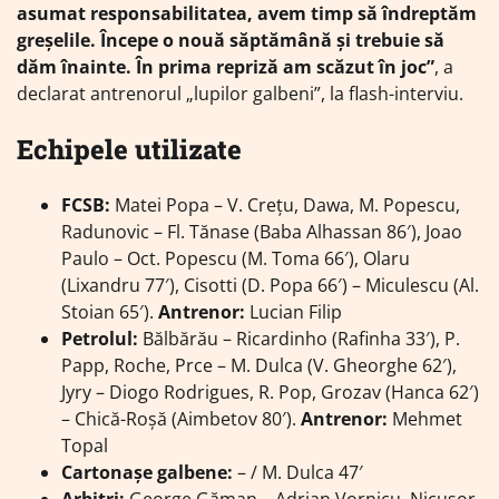
asumat responsabilitatea, avem timp să îndreptăm
greșelile. Începe o nouă săptămână și trebuie să
dăm înainte. În prima repriză am scăzut în joc”
, a
declarat antrenorul „lupilor galbeni”, la flash-interviu.
Echipele utilizate
FCSB:
Matei Popa – V. Creţu, Dawa, M. Popescu,
Radunovic – Fl. Tănase (Baba Alhassan 86′), Joao
Paulo – Oct. Popescu (M. Toma 66′), Olaru
(Lixandru 77′), Cisotti (D. Popa 66′) – Miculescu (Al.
Stoian 65′).
Antrenor:
Lucian Filip
Petrolul:
Bălbărău – Ricardinho (Rafinha 33′), P.
Papp, Roche, Prce – M. Dulca (V. Gheorghe 62′),
Jyry – Diogo Rodrigues, R. Pop, Grozav (Hanca 62′)
– Chică-Roşă (Aimbetov 80′).
Antrenor:
Mehmet
Topal
Cartonaşe galbene:
– / M. Dulca 47′