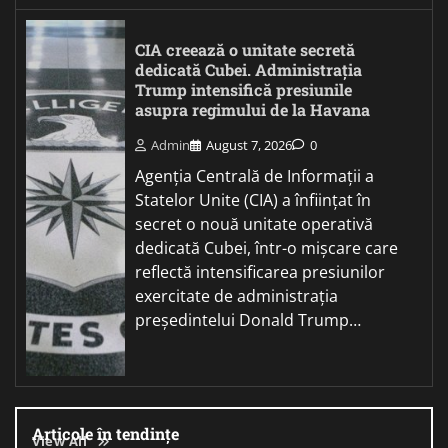
CIA creează o unitate secretă
dedicată Cubei. Administrația
Trump intensifică presiunile
asupra regimului de la Havana
Admin
August 7, 2026
0
Agenția Centrală de Informații a
Statelor Unite (CIA) a înființat în
secret o nouă unitate operativă
dedicată Cubei, într-o mișcare care
reflectă intensificarea presiunilor
exercitate de administrația
președintelui Donald Trump…
Articole în tendințe
View All