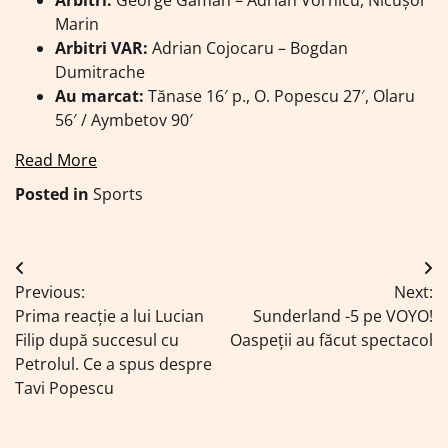
Arbitri:
George Găman – Adrian Vornicu, Nicuşor
Marin
Arbitri VAR:
Adrian Cojocaru – Bogdan
Dumitrache
Au marcat:
Tănase 16′ p., O. Popescu 27′, Olaru
56′ / Aymbetov 90′
Read More
Posted in
Sports
Navigare
Previous:
Next:
în
Prima reacție a lui Lucian
Sunderland -5 pe VOYO!
articole
Filip după succesul cu
Oaspeții au făcut spectacol
Petrolul. Ce a spus despre
Tavi Popescu