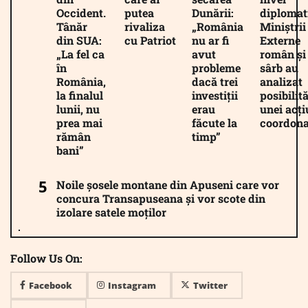
Occident.
putea
Dunării:
diplomat
Tânăr
rivaliza
„România
Miniștrii
din SUA:
cu Patriot
nu ar fi
Externe
„La fel ca
avut
român și
în
probleme
sârb au
România,
dacă trei
analizat
la finalul
investiții
posibilită
lunii, nu
erau
unei acți
prea mai
făcute la
coordona
rămân
timp”
bani”
Noile șosele montane din Apuseni care vor
concura Transapuseana și vor scote din
izolare satele moților
Follow Us On:
Facebook
Instagram
Twitter