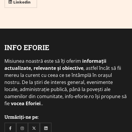
Linkedin
INFO EFORIE
Misiunea noastră este să îți oferim
informații
actualizate, relevante și obiective
, astfel încât să fii
mereu la curent cu ceea ce se întâmplă în orașul
nostru. De la știri de interes general, evenimente
locale, administrație publică, până la povești ale
oamenilor din comunitate, info-eforie.ro își propune să
fie
vocea Eforiei
..
Urmăriți-ne pe:
Facebook
Instagram
Twitter
Linkedin