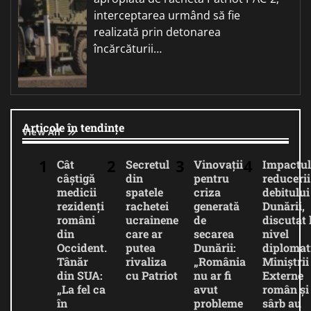
interceptarea urmând să fie
realizată prin detonarea
încărcăturii…
Articole în tendințe
View All
Cât
Secretul
Vinovații
Impactul
câștigă
din
pentru
reducerii
medicii
spatele
criza
debitului
rezidenți
rachetei
generată
Dunării,
români
ucrainene
de
discutat 
din
care ar
secarea
nivel
Occident.
putea
Dunării:
diplomat
Tânăr
rivaliza
„România
Miniștrii
din SUA:
cu Patriot
nu ar fi
Externe
„La fel ca
avut
român și
în
probleme
sârb au