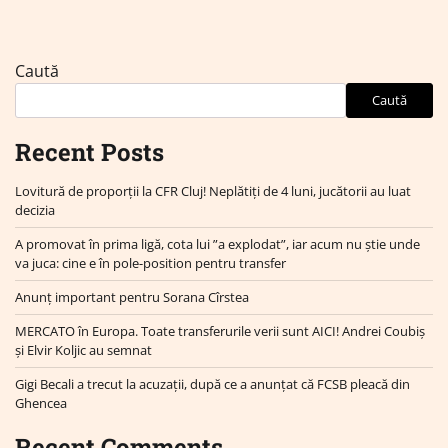
Caută
Caută
Recent Posts
Lovitură de proporții la CFR Cluj! Neplătiți de 4 luni, jucătorii au luat
decizia
A promovat în prima ligă, cota lui ”a explodat”, iar acum nu știe unde
va juca: cine e în pole-position pentru transfer
Anunț important pentru Sorana Cîrstea
MERCATO în Europa. Toate transferurile verii sunt AICI! Andrei Coubiș
și Elvir Koljic au semnat
Gigi Becali a trecut la acuzații, după ce a anunțat că FCSB pleacă din
Ghencea
Recent Comments