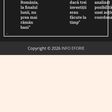
România,
dacă trei
analizat
la finalul
investiții
posibilită
lunii, nu
erau
unei acți
prea mai
făcute la
coordona
rămân
timp”
bani”
Copyright © 2026
INFO EFORIE