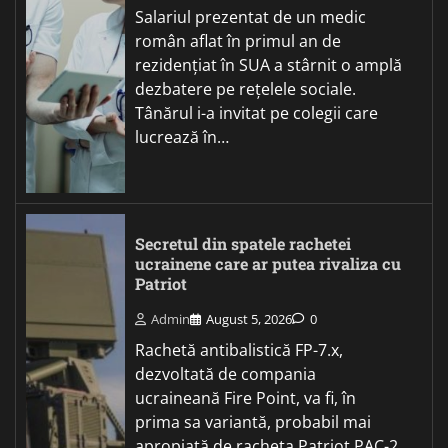
Salariul prezentat de un medic
român aflat în primul an de
rezidențiat în SUA a stârnit o amplă
dezbatere pe rețelele sociale.
Tânărul i-a invitat pe colegii care
lucrează în…
Secretul din spatele rachetei
ucrainene care ar putea rivaliza cu
Patriot
Admin
August 5, 2026
0
Rachetă antibalistică FP-7.x,
dezvoltată de compania
ucraineană Fire Point, va fi, în
prima sa variantă, probabil mai
apropiată de racheta Patriot PAC-2,