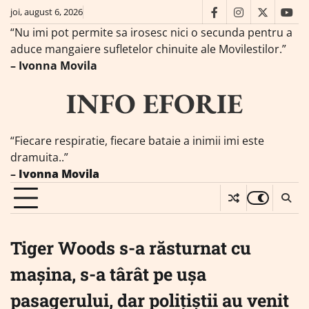
Skip
joi, august 6, 2026
facebook
instagram
twitter
you
to
“Nu imi pot permite sa irosesc nici o secunda pentru a
content
aduce mangaiere sufletelor chinuite ale Movilestilor.”
– Ivonna Movila
INFO EFORIE
“Fiecare respiratie, fiecare bataie a inimii imi este
dramuita..”
–
Ivonna Movila
Tiger Woods s-a răsturnat cu
mașina, s-a târât pe uşa
pasagerului, dar polițiștii au venit