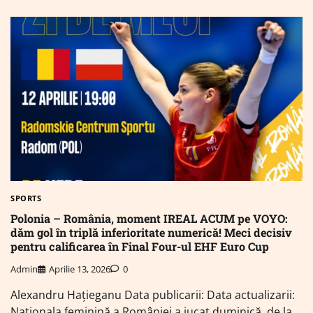
SPORTS
Polonia – România, moment IREAL ACUM pe VOYO:
dăm gol în triplă inferioritate numerică! Meci decisiv
pentru calificarea în Final Four-ul EHF Euro Cup
Admin
Aprilie 13, 2026
0
Alexandru Hațieganu Data publicarii: Data actualizarii:
Naționala feminină a României a jucat duminică, de la