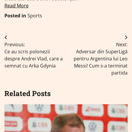
Read More
Posted in
Sports
Navigare
Previous:
Next:
în
Ce au scris polonezii
Adversar din SuperLigă
articole
despre Andrei Vlad, care a
pentru Argentina lui Leo
semnat cu Arka Gdynia
Messi! Cum s-a terminat
partida
Related Posts