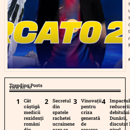
Trending Posts
View All
Cât
Secretul
Vinovații
Impactul
câștigă
din
pentru
reducerii
medicii
spatele
criza
debitului
rezidenți
rachetei
generată
Dunării,
români
ucrainene
de
discutat 
din
care ar
secarea
nivel