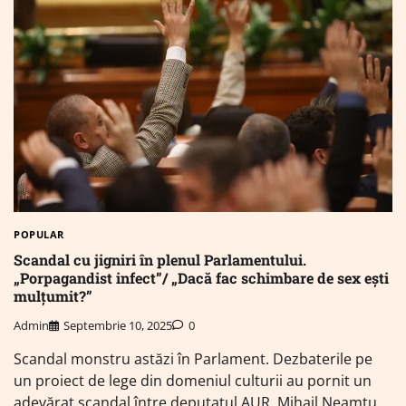
POPULAR
Scandal cu jigniri în plenul Parlamentului.
„Porpagandist infect”/ „Dacă fac schimbare de sex ești
mulțumit?”
Admin
Septembrie 10, 2025
0
Scandal monstru astăzi în Parlament. Dezbaterile pe
un proiect de lege din domeniul culturii au pornit un
adevărat scandal între deputatul AUR, Mihail Neamțu,