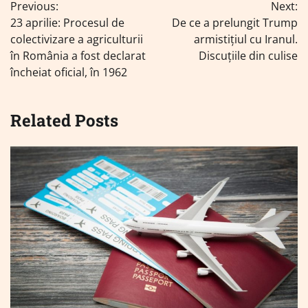
Previous:
Next:
în
23 aprilie: Procesul de
De ce a prelungit Trump
articole
colectivizare a agriculturii
armistițiul cu Iranul.
în România a fost declarat
Discuțiile din culise
încheiat oficial, în 1962
Related Posts