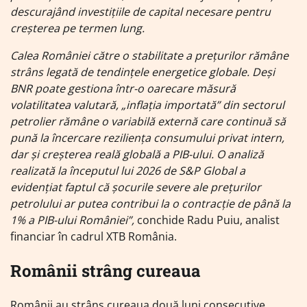
descurajând investițiile de capital necesare pentru
creșterea pe termen lung.
Calea României către o stabilitate a prețurilor rămâne
strâns legată de tendințele energetice globale. Deși
BNR poate gestiona într-o oarecare măsură
volatilitatea valutară, „inflația importată” din sectorul
petrolier rămâne o variabilă externă care continuă să
pună la încercare reziliența consumului privat intern,
dar și creșterea reală globală a PIB-ului. O analiză
realizată la începutul lui 2026 de S&P Global a
evidențiat faptul că șocurile severe ale prețurilor
petrolului ar putea contribui la o contracție de până la
1% a PIB-ului României”,
conchide Radu Puiu, analist
financiar în cadrul XTB România.
Românii strâng cureaua
Românii au strâns cureaua două luni consecutive,