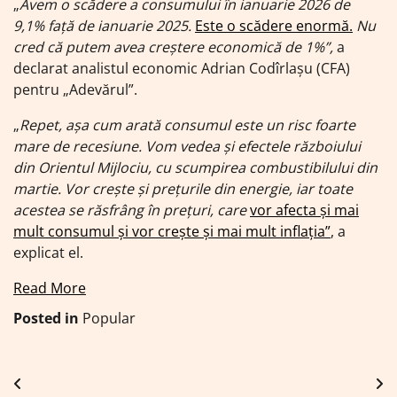
„
Avem o scădere a consumului în ianuarie 2026 de
9,1% față de ianuarie 2025.
Este o scădere enormă.
Nu
cred că putem avea creștere economică de 1%”,
a
declarat analistul economic Adrian Codîrlașu (CFA)
pentru „Adevărul”.
„
Repet, așa cum arată consumul este un risc foarte
mare de recesiune. Vom vedea și efectele războiului
din Orientul Mijlociu, cu scumpirea combustibilului din
martie. Vor crește și prețurile din energie, iar toate
acestea se răsfrâng în prețuri, care
vor afecta și mai
mult consumul și vor crește și mai mult inflația”
, a
explicat el.
Read More
Posted in
Popular
Navigare