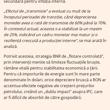
secundară pentru inflația internă.
„
Efectul de „transmisie” a evoluat cu mult de la
începutul perioadei de tranziție, când deprecierea
monedei avea o rată de transmisie de 60% până la 70%.
În contextul actual, aceasta s-a stabilizat la un maxim
de 25%, indicând un cadru monetar mai matur și o
reziliență crescută a producției interne”
, se mai arată în
analiză.
Potrivit acesteia, strategia BNR de „flotare controlată”,
prin intervenții menite să limiteze fluctuațiile bruște,
rămâne vitală pentru stabilitatea economică a țării.
Pentru că importurile de energie sunt în mare parte
denominate în dolari, orice depreciere bruscă a RON ar
accentua efectele negative ale creșterii prețurilor
petrolului, creând un „dublu impact” asupra IPC, care
ar fi dificil de absorbit de către gospodării.