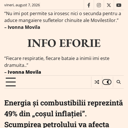
Skip
vineri, august 7, 2026
facebook
instagram
twitter
you
to
“Nu imi pot permite sa irosesc nici o secunda pentru a
content
aduce mangaiere sufletelor chinuite ale Movilestilor.”
– Ivonna Movila
INFO EFORIE
“Fiecare respiratie, fiecare bataie a inimii imi este
dramuita..”
–
Ivonna Movila
Energia și combustibilii reprezintă
49% din „coșul inflației”.
Scumpirea petrolului va afecta