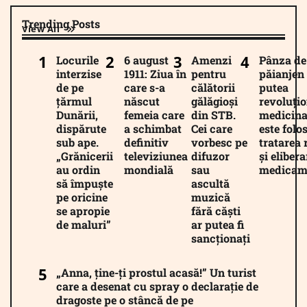
Trending Posts
View All
Locurile
6 august
Amenzi
Pânza de
interzise
1911: Ziua în
pentru
păianjen 
de pe
care s-a
călătorii
putea
țărmul
născut
gălăgioși
revoluți
Dunării,
femeia care
din STB.
medicina
dispărute
a schimbat
Cei care
este folos
sub ape.
definitiv
vorbesc pe
tratarea 
„Grănicerii
televiziunea
difuzor
și eliber
au ordin
mondială
sau
medicam
să împuște
ascultă
pe oricine
muzică
se apropie
fără căști
de maluri”
ar putea fi
sancționați
„Anna, ține-ți prostul acasă!” Un turist
care a desenat cu spray o declarație de
dragoste pe o stâncă de pe