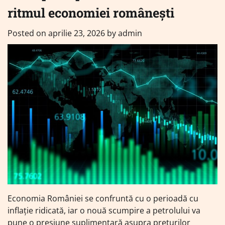
ritmul economiei românești
Posted on
aprilie 23, 2026
by
admin
Economia României se confruntă cu o perioadă cu
inflație ridicată, iar o nouă scumpire a petrolului va
pune o presiune suplimentară asupra prețurilor