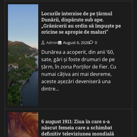
Locurile interzise de pe țărmul
Dunării, dispărute sub ape.
„Grănicerii au ordin să împuște pe
oricine se apropie de maluri”
Admin
August 6, 2026
0
Dunărea a acoperit, din anii ’60,
sate, gări și foste drumuri de pe
țărm, în zona Porților de Fier. Cu
numai câțiva ani mai devreme,
aceste așezări deveniseră una
dintre…
6 august 1911: Ziua în care s-a
născut femeia care a schimbat
definitiv televiziunea mondială