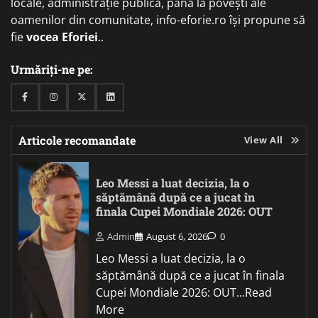
locale, administrație publică, până la povești ale
oamenilor din comunitate, info-eforie.ro își propune să
fie
vocea Eforiei
..
Urmăriți-ne pe:
Facebook
Instagram
Twitter
Linkedin
Articole recomandate
View All
Leo Messi a luat decizia, la o
săptămână după ce a jucat în
finala Cupei Mondiale 2026: OUT
Admin
August 6, 2026
0
Leo Messi a luat decizia, la o
săptămână după ce a jucat în finala
Cupei Mondiale 2026: OUT...Read
More