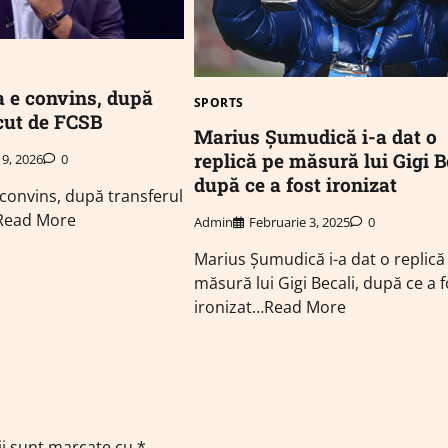
a e convins, după
SPORTS
ăcut de FCSB
Marius Șumudică i-a dat o
replică pe măsură lui Gigi B
19, 2026
0
după ce a fost ironizat
 convins, după transferul
Read More
Admin
Februarie 3, 2025
0
Marius Șumudică i-a dat o replică
măsură lui Gigi Becali, după ce a f
ironizat…Read More
ii sunt marcate cu
*