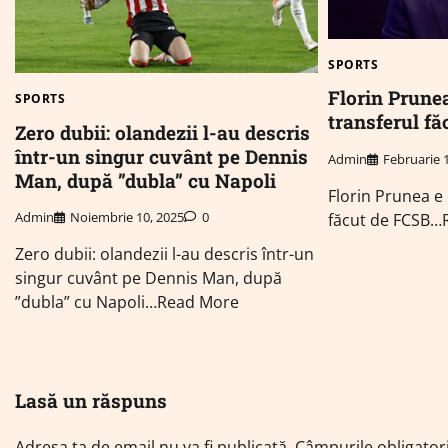
SPORTS
Florin Prune
SPORTS
transferul f
Zero dubii: olandezii l-au descris
într-un singur cuvânt pe Dennis
Admin
Februarie 
Man, după ”dubla” cu Napoli
Florin Prunea e
Admin
Noiembrie 10, 2025
0
făcut de FCSB…
Zero dubii: olandezii l-au descris într-un
singur cuvânt pe Dennis Man, după
”dubla” cu Napoli…Read More
Lasă un răspuns
Adresa ta de email nu va fi publicată.
Câmpurile obligator