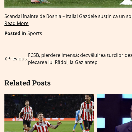
Scandal înainte de Bosnia – Italia! Gazdele susțin că un 
Read More
Posted in
Sports
Navigare
FCSB, pierdere imensă: dezvăluirea turcilor de
Previous:
plecarea lui Rădoi, la Gaziantep
în
articole
Related Posts