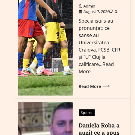
Admin
August 7, 2026
0
Specialiștii s-au
pronunțat: ce
șanse au
Universitatea
Craiova, FCSB, CFR
și ”U” Cluj la
calificare...Read
More
Read More
Sports
Daniela Roba a
auzit ce a spus