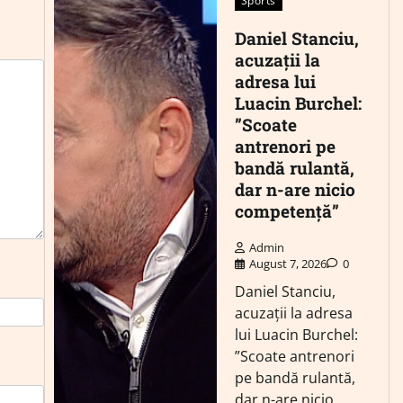
Sports
Daniel Stanciu,
acuzații la
adresa lui
Luacin Burchel:
”Scoate
antrenori pe
bandă rulantă,
dar n-are nicio
competență”
Admin
August 7, 2026
0
Daniel Stanciu,
acuzații la adresa
lui Luacin Burchel:
”Scoate antrenori
pe bandă rulantă,
dar n-are nicio