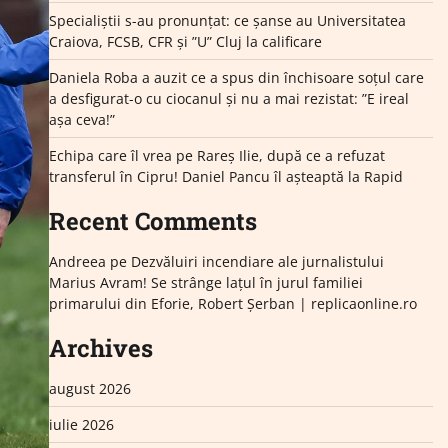
Specialiștii s-au pronunțat: ce șanse au Universitatea
Craiova, FCSB, CFR și ”U” Cluj la calificare
Daniela Roba a auzit ce a spus din închisoare soțul care
a desfigurat-o cu ciocanul și nu a mai rezistat: ”E ireal
așa ceva!”
Echipa care îl vrea pe Rareș Ilie, după ce a refuzat
transferul în Cipru! Daniel Pancu îl așteaptă la Rapid
Recent Comments
Andreea
pe
Dezvăluiri incendiare ale jurnalistului
Marius Avram! Se strânge lațul în jurul familiei
primarului din Eforie, Robert Șerban | replicaonline.ro
Archives
august 2026
iulie 2026