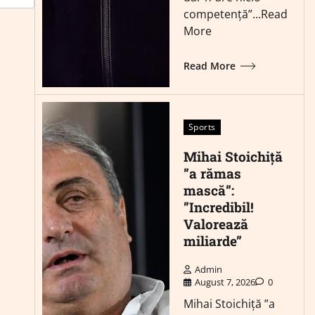
competență”...Read
More
Read More
Sports
Mihai Stoichiță
”a rămas
mască”:
”Incredibil!
Valorează
miliarde”
Admin
August 7, 2026
0
Mihai Stoichiță ”a