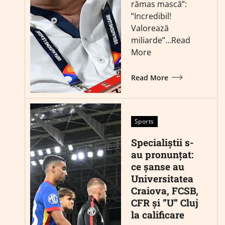
rămas mască”:
”Incredibil!
Valorează
miliarde”...Read
More
Read More
Sports
Specialiștii s-
au pronunțat:
ce șanse au
Universitatea
Craiova, FCSB,
CFR și ”U” Cluj
la calificare