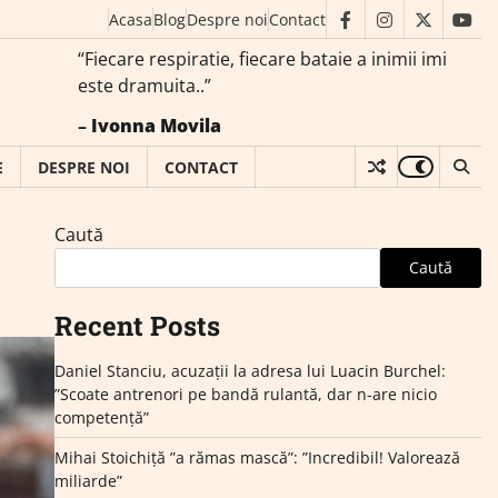
Acasa
Blog
Despre noi
Contact
facebook
instagram
twitter
you
“Fiecare respiratie, fiecare bataie a inimii imi
este dramuita..”
–
Ivonna Movila
E
DESPRE NOI
CONTACT
Caută
Caută
Recent Posts
Daniel Stanciu, acuzații la adresa lui Luacin Burchel:
”Scoate antrenori pe bandă rulantă, dar n-are nicio
competență”
Mihai Stoichiță ”a rămas mască”: ”Incredibil! Valorează
miliarde”