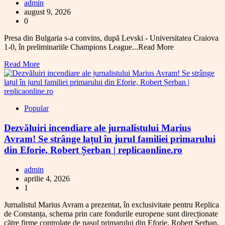
admin
august 9, 2026
0
Presa din Bulgaria s-a convins, după Levski - Universitatea Craiova
1-0, în preliminariile Champions League...Read More
Read More
Popular
Dezvăluiri incendiare ale jurnalistului Marius
Avram! Se strânge lațul în jurul familiei primarului
din Eforie, Robert Șerban | replicaonline.ro
admin
aprilie 4, 2026
1
Jurnalistul Marius Avram a prezentat, în exclusivitate pentru Replica
de Constanța, schema prin care fondurile europene sunt direcționate
către firme controlate de nașul primarului din Eforie, Robert Șerban.