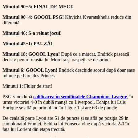
Minutul 90+5: FINAL DE MECI!
Minutul 90+4: GOOOL PSG!
Khvicha Kvaratskhelia reduce din
diferență.
Minutul 46: S-a reluat jocul!
Minutul 45+1: PAUZĂ!
Minutul 18: GOOOL Lyon!
După ce a marcat, Endrick pasează
decisiv pentru reușita lui Moreira și oaspeții se desprind.
Minutul 6: GOOOL Lyon!
Endrick deschide scorul după doar șase
minute pe Parc des Princes.
Minutul 1: Fluier de start!
PSG vine după
calificarea în semifinalele Champions League
, în
urma victoriei 4-0 în dublă manșă cu Liverpool. Echipa lui Luis
Enrique se află pe primul loc în Ligue 1 și are 63 de puncte.
De cealaltă parte Lyon are 51 de puncte și se află pe poziția 29 în
campionatul Franței. Echipa lui Fonseca vine după victoria 2-0 în
fața lui Lorient din etapa trecută.