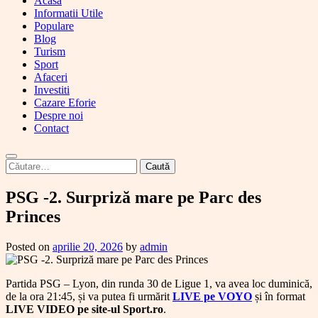
Acasa
Informatii Utile
Populare
Blog
Turism
Sport
Afaceri
Investiti
Cazare Eforie
Despre noi
Contact
Caută
după:
PSG -2. Surpriză mare pe Parc des
Princes
Posted on
aprilie 20, 2026
by
admin
Partida PSG – Lyon, din runda 30 de Ligue 1, va avea loc duminică,
de la ora 21:45, și va putea fi urmărit
LIVE pe VOYO
și în format
LIVE VIDEO pe site-ul Sport.ro
.