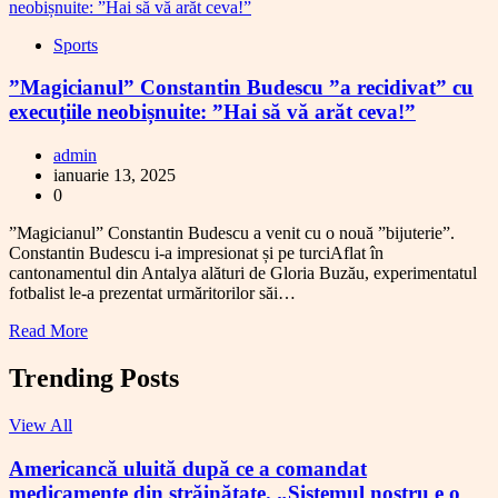
Sports
”Magicianul” Constantin Budescu ”a recidivat” cu
execuțiile neobișnuite: ”Hai să vă arăt ceva!”
admin
ianuarie 13, 2025
0
”Magicianul” Constantin Budescu a venit cu o nouă ”bijuterie”.
Constantin Budescu i-a impresionat și pe turciAflat în
cantonamentul din Antalya alături de Gloria Buzău, experimentatul
fotbalist le-a prezentat urmăritorilor săi…
Read More
Trending Posts
View All
Americancă uluită după ce a comandat
medicamente din străinătate. „Sistemul nostru e o