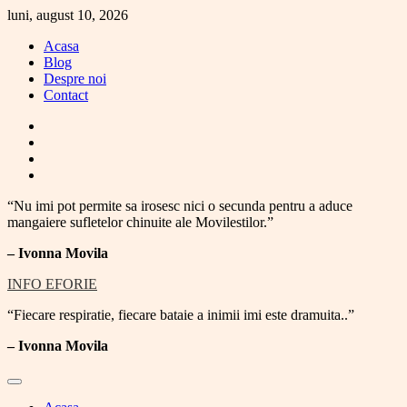
Skip
luni, august 10, 2026
to
Acasa
content
Blog
Despre noi
Contact
facebook
instagram
twitter
youtube
“Nu imi pot permite sa irosesc nici o secunda pentru a aduce
mangaiere sufletelor chinuite ale Movilestilor.”
– Ivonna Movila
INFO EFORIE
“Fiecare respiratie, fiecare bataie a inimii imi este dramuita..”
–
Ivonna Movila