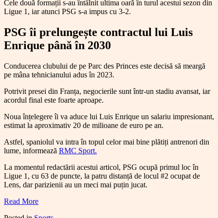
Cele două formații s-au întâlnit ultima oară în turul acestui sezon din
Ligue 1, iar atunci PSG s-a impus cu 3-2.
PSG îi prelungește contractul lui Luis
Enrique până în 2030
Conducerea clubului de pe Parc des Princes este decisă să meargă
pe mâna tehnicianului adus în 2023.
Potrivit presei din Franța, negocierile sunt într-un stadiu avansat, iar
acordul final este foarte aproape.
Noua înțelegere îi va aduce lui Luis Enrique un salariu impresionant,
estimat la aproximativ 20 de milioane de euro pe an.
Astfel, spaniolul va intra în topul celor mai bine plătiți antrenori din
lume, informează
RMC Sport.
La momentul redactării acestui articol, PSG ocupă primul loc în
Ligue 1, cu 63 de puncte, la patru distanță de locul #2 ocupat de
Lens, dar parizienii au un meci mai puțin jucat.
Read More
Posted in
Sports