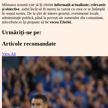
Misiunea noastră este să îți oferim
informații actualizate, relevante
și obiective
, astfel încât să fii mereu la curent cu ceea ce se întâmplă
în orașul nostru. De la știri de interes general, evenimente locale,
administrație publică, până la povești ale oamenilor din comunitate,
info-eforie.ro își propune să fie
vocea Eforiei
..
Urmăriți-ne pe:
Facebook
Instagram
Twitter
Linkedin
Articole recomandate
View All