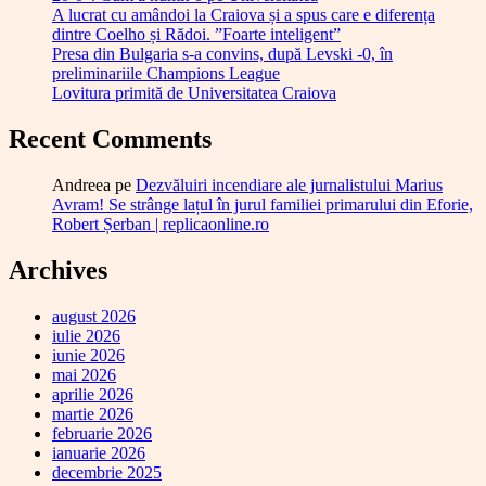
A lucrat cu amândoi la Craiova și a spus care e diferența
dintre Coelho și Rădoi. ”Foarte inteligent”
Presa din Bulgaria s-a convins, după Levski -0, în
preliminariile Champions League
Lovitura primită de Universitatea Craiova
Recent Comments
Andreea
pe
Dezvăluiri incendiare ale jurnalistului Marius
Avram! Se strânge lațul în jurul familiei primarului din Eforie,
Robert Șerban | replicaonline.ro
Archives
august 2026
iulie 2026
iunie 2026
mai 2026
aprilie 2026
martie 2026
februarie 2026
ianuarie 2026
decembrie 2025