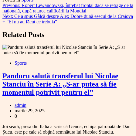
Navigare
Previous:
Robert Lewandowski, întrebat frontal dacă se retrage de la
națională, după ratarea calificării la Mondial
în
Next:
Ce a spus Gâlcă despre Alex Dobre după eșecul de la Craiova
articole
+ ”Ei nu au făcut ce trebuia”
Related Posts
Sports
Panduru salută transferul lui Nicolae
Stanciu în Serie A: „S-ar putea să fie
momentul potrivit pentru el”
admin
martie 29, 2025
0
Joi seară, presa din Italia a scris că Genoa, echipa patronată de Dan
Șucu, este pe cale să obțină semnătura lui Nicolae Stanciu.