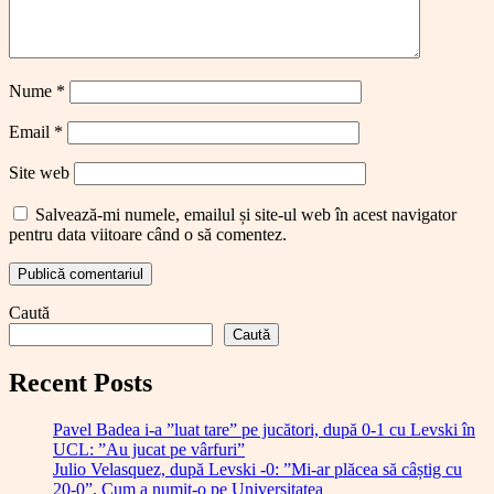
Nume
*
Email
*
Site web
Salvează-mi numele, emailul și site-ul web în acest navigator
pentru data viitoare când o să comentez.
Caută
Caută
Recent Posts
Pavel Badea i-a ”luat tare” pe jucători, după 0-1 cu Levski în
UCL: ”Au jucat pe vârfuri”
Julio Velasquez, după Levski -0: ”Mi-ar plăcea să câștig cu
20-0”. Cum a numit-o pe Universitatea