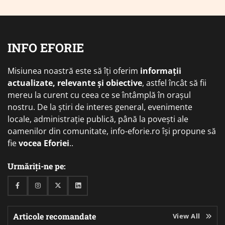
INFO EFORIE
Misiunea noastră este să îți oferim
informații
actualizate, relevante și obiective
, astfel încât să fii
mereu la curent cu ceea ce se întâmplă în orașul
nostru. De la știri de interes general, evenimente
locale, administrație publică, până la povești ale
oamenilor din comunitate, info-eforie.ro își propune să
fie
vocea Eforiei
..
Urmăriți-ne pe:
Facebook
Instagram
Twitter
Linkedin
Articole recomandate
View All