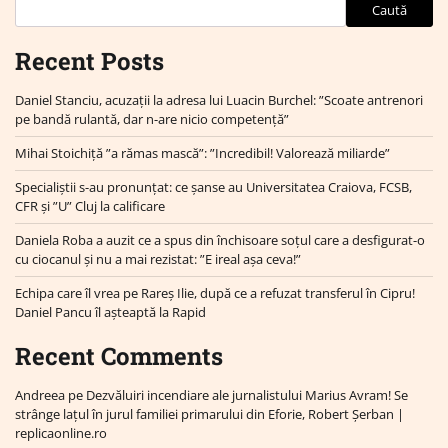
Caută
Recent Posts
Daniel Stanciu, acuzații la adresa lui Luacin Burchel: ”Scoate antrenori
pe bandă rulantă, dar n-are nicio competență”
Mihai Stoichiță ”a rămas mască”: ”Incredibil! Valorează miliarde”
Specialiștii s-au pronunțat: ce șanse au Universitatea Craiova, FCSB,
CFR și ”U” Cluj la calificare
Daniela Roba a auzit ce a spus din închisoare soțul care a desfigurat-o
cu ciocanul și nu a mai rezistat: ”E ireal așa ceva!”
Echipa care îl vrea pe Rareș Ilie, după ce a refuzat transferul în Cipru!
Daniel Pancu îl așteaptă la Rapid
Recent Comments
Andreea
pe
Dezvăluiri incendiare ale jurnalistului Marius Avram! Se
strânge lațul în jurul familiei primarului din Eforie, Robert Șerban |
replicaonline.ro