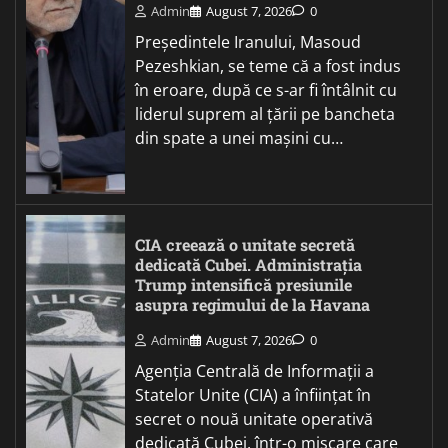
Admin
August 7, 2026
0
Președintele Iranului, Masoud
Pezeshkian, se teme că a fost indus
în eroare, după ce s-ar fi întâlnit cu
liderul suprem al țării pe bancheta
din spate a unei mașini cu…
CIA creează o unitate secretă
dedicată Cubei. Administrația
Trump intensifică presiunile
asupra regimului de la Havana
Admin
August 7, 2026
0
Agenția Centrală de Informații a
Statelor Unite (CIA) a înființat în
secret o nouă unitate operativă
dedicată Cubei, într-o mișcare care