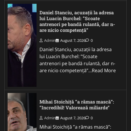
Daniel Stanciu, acuzații la adresa
lui Luacin Burchel: ”Scoate
antrenori pe bandă rulantă, dar n-
are nicio competență”
Admin
August 7, 2026
0
Daniel Stanciu, acuzații la adresa
lui Luacin Burchel: ”Scoate
antrenori pe bandă rulantă, dar n-
are nicio competență”...Read More
Mihai Stoichiță ”a rămas mască”:
”Incredibil! Valorează miliarde”
Admin
August 7, 2026
0
Mihai Stoichiță ”a rămas mască”: