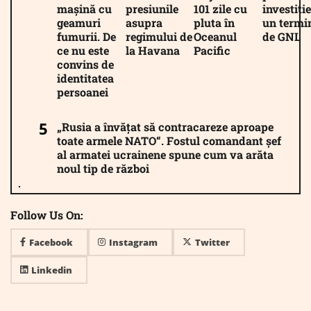
mașină cu
presiunile
101 zile cu
investiție
geamuri
asupra
pluta în
un termi
fumurii. De
regimului de
Oceanul
de GNL
ce nu este
la Havana
Pacific
convins de
identitatea
persoanei
„Rusia a învățat să contracareze aproape
toate armele NATO“. Fostul comandant șef
al armatei ucrainene spune cum va arăta
noul tip de război
Follow Us On:
Facebook
Instagram
Twitter
Linkedin