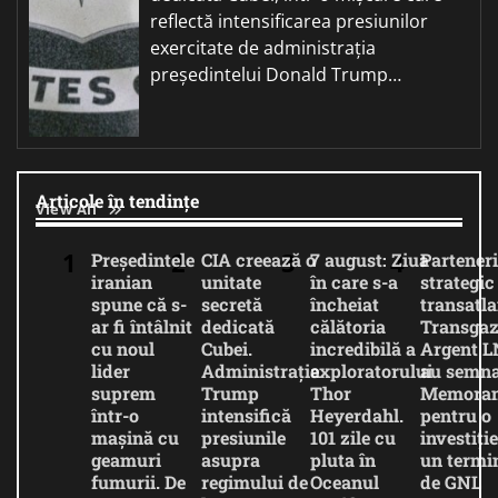
reflectă intensificarea presiunilor
exercitate de administrația
președintelui Donald Trump…
Articole în tendințe
View All
Președintele
CIA creează o
7 august: Ziua
Parteneri
iranian
unitate
în care s-a
strategic
spune că s-
secretă
încheiat
transatla
ar fi întâlnit
dedicată
călătoria
Transgaz
cu noul
Cubei.
incredibilă a
Argent 
lider
Administrația
exploratorului
au semna
suprem
Trump
Thor
Memora
într-o
intensifică
Heyerdahl.
pentru o
mașină cu
presiunile
101 zile cu
investiție
geamuri
asupra
pluta în
un termi
fumurii. De
regimului de
Oceanul
de GNL