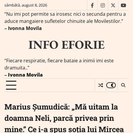
Skip
sâmbătă, august 8, 2026
facebook
instagram
twitter
you
to
“Nu imi pot permite sa irosesc nici o secunda pentru a
content
aduce mangaiere sufletelor chinuite ale Movilestilor.”
– Ivonna Movila
INFO EFORIE
“Fiecare respiratie, fiecare bataie a inimii imi este
dramuita..”
–
Ivonna Movila
Marius Șumudică: „Mă uitam la
doamna Neli, parcă privea prin
mine.” Ce i-a spus soția lui Mircea