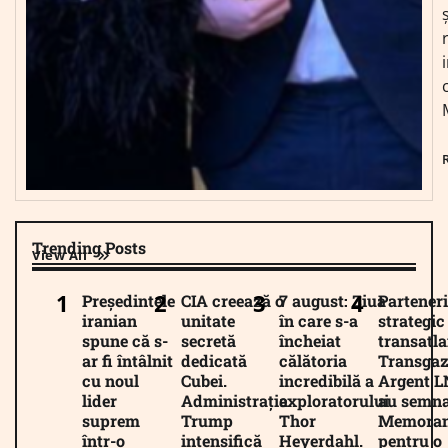
Trending Posts
View All
Președintele
CIA creează o
7 august: Ziua
Parteneri
iranian
unitate
în care s-a
strategic
spune că s-
secretă
încheiat
transatla
ar fi întâlnit
dedicată
călătoria
Transgaz
cu noul
Cubei.
incredibilă a
Argent 
lider
Administrația
exploratorului
au semna
suprem
Trump
Thor
Memora
într-o
intensifică
Heyerdahl.
pentru o