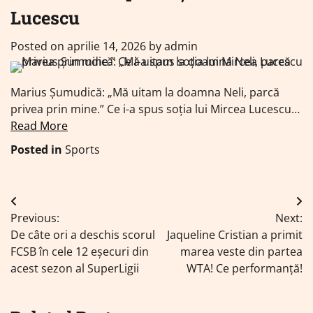
Lucescu
Posted on
aprilie 14, 2026
by
admin
Marius Șumudică: „Mă uitam la doamna Neli, parcă
privea prin mine.” Ce i-a spus soția lui Mircea Lucescu…
Read More
Posted in
Sports
Navigare
Previous:
Next:
în
De câte ori a deschis scorul
Jaqueline Cristian a primit
articole
FCSB în cele 12 eșecuri din
marea veste din partea
acest sezon al SuperLigii
WTA! Ce performanță!