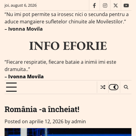
Skip
joi, august 6, 2026
facebook
instagram
twitter
you
to
“Nu imi pot permite sa irosesc nici o secunda pentru a
content
aduce mangaiere sufletelor chinuite ale Movilestilor.”
– Ivonna Movila
INFO EFORIE
“Fiecare respiratie, fiecare bataie a inimii imi este
dramuita..”
–
Ivonna Movila
România -a încheiat!
Posted on
aprilie 12, 2026
by
admin