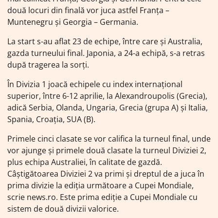
două locuri din finală vor juca astfel Franţa –
Muntenegru şi Georgia – Germania.
La start s-au aflat 23 de echipe, între care şi Australia,
gazda turneului final. Japonia, a 24-a echipă, s-a retras
după tragerea la sorţi.
În Divizia 1 joacă echipele cu index internaţional
superior, între 6-12 aprilie, la Alexandroupolis (Grecia),
adică Serbia, Olanda, Ungaria, Grecia (grupa A) şi Italia,
Spania, Croaţia, SUA (B).
Primele cinci clasate se vor califica la turneul final, unde
vor ajunge şi primele două clasate la turneul Diviziei 2,
plus echipa Australiei, în calitate de gazdă.
Câştigătoarea Diviziei 2 va primi şi dreptul de a juca în
prima divizie la ediţia următoare a Cupei Mondiale,
scrie news.ro. Este prima ediţie a Cupei Mondiale cu
sistem de două divizii valorice.