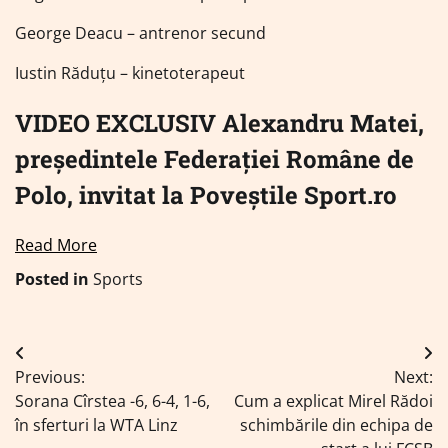
George Deacu – antrenor secund
Iustin Răduțu – kinetoterapeut
VIDEO EXCLUSIV Alexandru Matei,
președintele Federației Române de
Polo, invitat la Poveștile Sport.ro
Read More
Posted in
Sports
Navigare
Previous:
Next:
în
Sorana Cîrstea -6, 6-4, 1-6,
Cum a explicat Mirel Rădoi
articole
în sferturi la WTA Linz
schimbările din echipa de