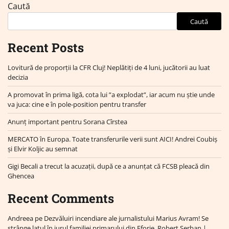
Caută
Caută
Recent Posts
Lovitură de proporții la CFR Cluj! Neplătiți de 4 luni, jucătorii au luat
decizia
A promovat în prima ligă, cota lui ”a explodat”, iar acum nu știe unde
va juca: cine e în pole-position pentru transfer
Anunț important pentru Sorana Cîrstea
MERCATO în Europa. Toate transferurile verii sunt AICI! Andrei Coubiș
și Elvir Koljic au semnat
Gigi Becali a trecut la acuzații, după ce a anunțat că FCSB pleacă din
Ghencea
Recent Comments
Andreea
pe
Dezvăluiri incendiare ale jurnalistului Marius Avram! Se
strânge lațul în jurul familiei primarului din Eforie, Robert Șerban |