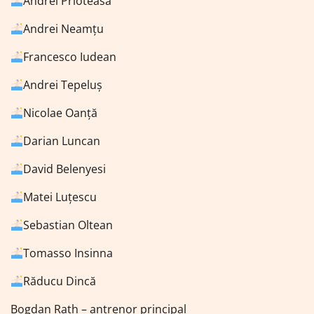
Andrei Prioteasa
Andrei Neamțu
Francesco Iudean
Andrei Tepeluș
Nicolae Oanță
Darian Luncan
David Belenyesi
Matei Luțescu
Sebastian Oltean
Tomasso Insinna
Răducu Dincă
Bogdan Rath – antrenor principal