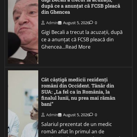
după ce a anunțat că FCSB pleacă
din Ghencea
Admin
August 5, 2026
0
Gigi Becali a trecut la acuzații, după
ce a anunțat că FCSB pleacă din
Ghencea...Read More
Cât câștigă medicii rezidenți
români din Occident. Tânăr din
SUA: „La fel ca în România, la
finalul lunii, nu prea mai rămân
bani”
Admin
August 5, 2026
0
Salariul prezentat de un medic
român aflat în primul an de