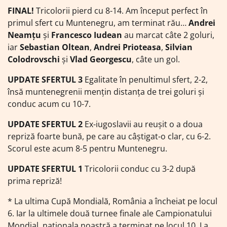
FINAL!
Tricolorii pierd cu 8-14. Am început perfect în
primul sfert cu Muntenegru, am terminat rău…
Andrei
Neamţu
şi
Francesco Iudean
au marcat câte 2 goluri,
iar
Sebastian Oltean
,
Andrei Prioteasa
,
Silvian
Colodrovschi
şi
Vlad Georgescu
, câte un gol.
UPDATE SFERTUL 3
Egalitate în penultimul sfert, 2-2,
însă muntenegrenii mențin distanța de trei goluri și
conduc acum cu 10-7.
UPDATE SFERTUL 2
Ex-iugoslavii au reușit o a doua
repriză foarte bună, pe care au câștigat-o clar, cu 6-2.
Scorul este acum 8-5 pentru Muntenegru.
UPDATE SFERTUL 1
Tricolorii conduc cu 3-2 după
prima repriză!
* La ultima Cupă Mondială, România a încheiat pe locul
6. Iar la ultimele două turnee finale ale Campionatului
Mondial, naționala noastră a terminat pe locul 10. La