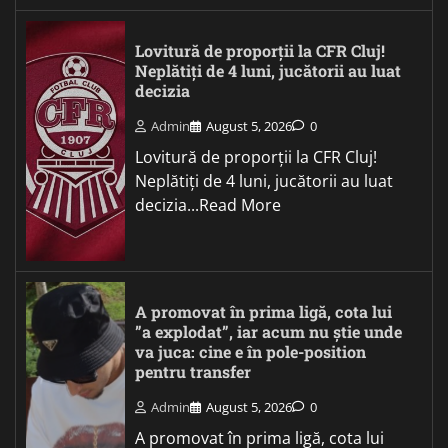
Lovitură de proporții la CFR Cluj!
Neplătiți de 4 luni, jucătorii au luat
decizia
Admin
August 5, 2026
0
Lovitură de proporții la CFR Cluj!
Neplătiți de 4 luni, jucătorii au luat
decizia...Read More
A promovat în prima ligă, cota lui
”a explodat”, iar acum nu știe unde
va juca: cine e în pole-position
pentru transfer
Admin
August 5, 2026
0
A promovat în prima ligă, cota lui