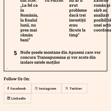
din SUA:
cu Patriot
nu ar fi
Externe
„La fel ca
avut
român și
în
probleme
sârb au
România,
dacă trei
analizat
la finalul
investiții
posibilită
lunii, nu
erau
unei acți
prea mai
făcute la
coordona
rămân
timp”
bani”
Noile șosele montane din Apuseni care vor
concura Transapuseana și vor scote din
izolare satele moților
Follow Us On:
Facebook
Instagram
Twitter
Linkedin