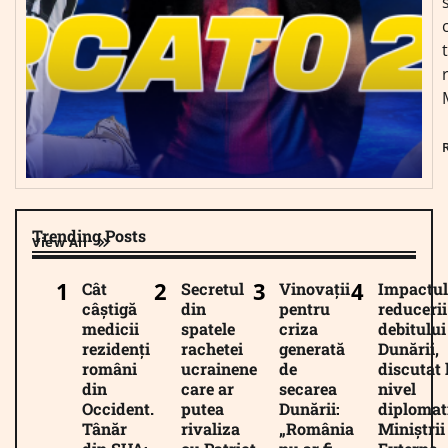
Trending Posts
View All
Cât
Secretul
Vinovații
Impactul
câștigă
din
pentru
reducerii
medicii
spatele
criza
debitului
rezidenți
rachetei
generată
Dunării,
români
ucrainene
de
discutat 
din
care ar
secarea
nivel
Occident.
putea
Dunării:
diplomat
Tânăr
rivaliza
„România
Miniștrii