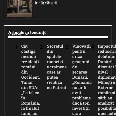
încărcăturii…
Articole în tendințe
View All
Cât
Secretul
Vinovații
Impactul
câștigă
din
pentru
reducerii
medicii
spatele
criza
debitului
rezidenți
rachetei
generată
Dunării,
români
ucrainene
de
discutat 
din
care ar
secarea
nivel
Occident.
putea
Dunării:
diplomat
Tânăr
rivaliza
„România
Miniștrii
din SUA:
cu Patriot
nu ar fi
Externe
„La fel ca
avut
român și
în
probleme
sârb au
România,
dacă trei
analizat
la finalul
investiții
posibilită
lunii, nu
erau
unei acți