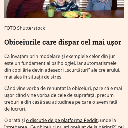
FOTO Shutterstock
Obiceiurile care dispar cel mai ușor
Că învățăm prin modelare și exemplele celor din jur
este un fundament al psihologiei. Iar automatismele
din copilărie devin adeseori „scurtături” ale creierului,
mai ales în situații de stres.
Când vine vorba de renunțat la obiceiuri, pare că e mai
ușor când vine vorba de cele de suprafață, precum
treburile din casă sau atitudinea pe care o avem față
de lucruri.
O arată și
o discuție de pe platforma Reddit
, unde la
întrebarea „Ce obiceiuri nu ați preluat de la părinți?” cei