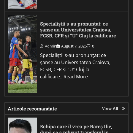
Specialiștii s-au pronunțat: ce
șanse au Universitatea Craiova,
FCSB, CFR și ”U” Cluj la calificare
Admin
August 7, 2026
0
Specialiștii s-au pronunțat: ce
șanse au Universitatea Craiova,
FCSB, CFR și ”U” Cluj la
calificare...Read More
Articole recomandate
View All
Echipa care îl vrea pe Rareș Ilie,
după ce a refuzat transferul în