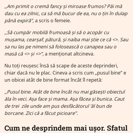
,,Am primit o cremă fancy și miroase frumos? Păi mă
dau cu ea zilnic, ca să mă bucur de ea, nu o țin în dulap
până expiră”,
a scris o femeie.
,,Să cumpăr mobilă frumoasă și să o acopăr cu
mușama, cearșaf, pătură, și naiba mai știe ce că <
>. Sau
sa nu las pe nimeni să folosească o canapea sau o
masă că <
> și <
>”,
a menționat altcineva.
Nu toți reușesc însă să scape de aceste deprinderi,
chiar dacă nu le plac. Cineva a scris cum „pusul bine” e
un obicei atât de bine format încât îl repetă:
,,Pusul bine. Atât de bine încât nu mai găsești obiectul
ăla în veci. Așa face și mama. Așa făcea și bunica. Caut
de trei zile unde am pus desfăcătorul ‘ăl bun de
borcane. Zici că a făcut picioare”.
Cum ne desprindem mai ușor. Sfatul