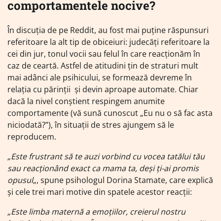
comportamentele nocive?
În discuția de pe Reddit, au fost mai puține răspunsuri
referitoare la alt tip de obiceiuri: judecăți referitoare la
cei din jur, tonul vocii sau felul în care reacționăm în
caz de ceartă. Astfel de atitudini țin de straturi mult
mai adânci ale psihicului, se formează devreme în
relația cu părinții și devin aproape automate. Chiar
dacă la nivel conștient respingem anumite
comportamente (vă sună cunoscut „Eu nu o să fac asta
niciodată?”), în situații de stres ajungem să le
reproducem.
„Este frustrant să te auzi vorbind cu vocea tatălui tău
sau reacționând exact ca mama ta, deși ți-ai promis
opusul
„, spune psihologul Dorina Stamate, care explică
și cele trei mari motive din spatele acestor reacții:
„Este limba maternă a emoțiilor, creierul nostru