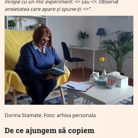
începe cu un mic experiment: <
> sau <
>. Observă
anxietatea care apare și spune-ți: <
>”.
Dorina Stamate. Foto: arhiva personala
De ce ajungem să copiem