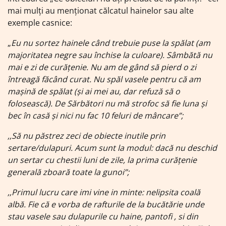
mai mulți au menționat călcatul hainelor sau alte
exemple casnice:
„
Eu nu sortez hainele când trebuie puse la spălat (am
majoritatea negre sau închise la culoare). Sâmbătă nu
mai e zi de curățenie. Nu am de gând să pierd o zi
întreagă făcând curat. Nu spăl vasele pentru că am
mașină de spălat (și ai mei au, dar refuză să o
folosească). De Sărbători nu mă strofoc să fie luna și
bec în casă și nici nu fac 10 feluri de mâncare”;
,,Să nu păstrez zeci de obiecte inutile prin
sertare/dulapuri. Acum sunt la modul: dacă nu deschid
un sertar cu chestii luni de zile, la prima curățenie
generală zboară toate la gunoi”;
,,Primul lucru care imi vine in minte: nelipsita coală
albă. Fie că e vorba de rafturile de la bucătărie unde
stau vasele sau dulapurile cu haine, pantofi , si din