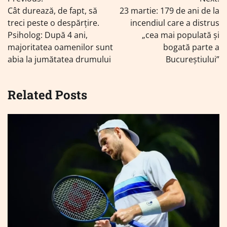
în
Cât durează, de fapt, să
23 martie: 179 de ani de la
articole
treci peste o despărțire.
incendiul care a distrus
Psiholog: După 4 ani,
„cea mai populată și
majoritatea oamenilor sunt
bogată parte a
abia la jumătatea drumului
Bucureștiului”
Related Posts