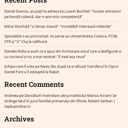
Recent Posts
Daniel Stanciu, acuzații la adresa lui Luacin Burchel: ”Scoate antrenori
pe bandă rulantă, dar n-are nicio competență”
Mihai Stoichiță ”a rămas mască”: ”Incredibil! Valorează miliarde”
Specialiștii s-au pronunțat: ce șanse au Universitatea Craiova, FCSB,
CFR și ”U” Cluj la calificare
Daniela Roba a auzit ce a spus din închisoare soțul care a desfigurat-o
cu ciocanul și nu a mai rezistat: ”E ireal așa ceva!”
Echipa care îl vrea pe Rareș Ilie, după ce a refuzat transferul în Cipru!
Daniel Pancu îl așteaptă la Rapid
Recent Comments
Andreea
pe
Dezvăluiri incendiare ale jurnalistului Marius Avram! Se
strânge lațul în jurul familiei primarului din Eforie, Robert Șerban |
replicaonline.ro
Archives