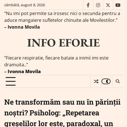
Skip
sâmbătă, august 8, 2026
facebook
instagram
twitter
you
to
“Nu imi pot permite sa irosesc nici o secunda pentru a
content
aduce mangaiere sufletelor chinuite ale Movilestilor.”
– Ivonna Movila
INFO EFORIE
“Fiecare respiratie, fiecare bataie a inimii imi este
dramuita..”
–
Ivonna Movila
Ne transformăm sau nu în părinții
noștri? Psiholog: „Repetarea
greșelilor lor este, paradoxal, un