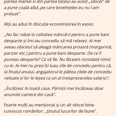
partea mamei si din partea tatalui au acest „obicei” de
a pune coală albă ,pe care bineînțeles eu nu l-am
preluat”.
Alții au adus în discuție economisirea în exces:
,,Nu fac rabat la calitatea mâncării pentru a pune bani
deoparte și îmi iau concediu să mă relaxez. Ai mei
aveau obiceiul să aleagă mâncarea proastă (margarină,
parizer etc.) pentru a pune bani deoparte. De ce îi
puneau deoparte? Ca să fie. Nu făceam niciodată nimic
cu ei. Ai mei nu prea își luau zile de concediu pentru că,
la finalul anului, angajatorul le plătea zilele de concediu
neluate și lor le ieșea ca un al treisprezecelea salariu”;
,,Încălzesc în toată casa. Părinții mei încălzeau doar
anumite camere din casă”
.
Foarte mulți au menționat și un alt obicei bine-
cunoscut românilor: ,,ținutul lucurilor de bune”.