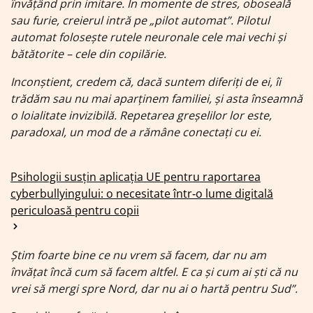
învățând prin imitare. În momente de stres, oboseală
sau furie, creierul intră pe „pilot automat”. Pilotul
automat folosește rutele neuronale cele mai vechi și
bătătorite – cele din copilărie.
Inconștient, credem că, dacă suntem diferiți de ei, îi
trădăm sau nu mai aparținem familiei, și asta înseamnă
o loialitate invizibilă. Repetarea greșelilor lor este,
paradoxal, un mod de a rămâne conectați cu ei.
Psihologii susțin aplicația UE pentru raportarea
cyberbullyingului: o necesitate într‑o lume digitală
periculoasă pentru copii
Știm foarte bine ce nu vrem să facem, dar nu am
învățat încă cum să facem altfel. E ca și cum ai ști că nu
vrei să mergi spre Nord, dar nu ai o hartă pentru Sud”.