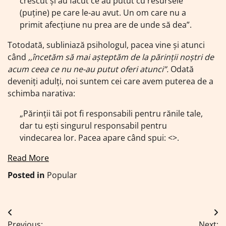
crescut și au făcut ce au putut cu resursele
(puține) pe care le-au avut. Un om care nu a
primit afecțiune nu prea are de unde să dea”.
Totodată, subliniază psihologul, pacea vine și atunci
când
,,încetăm să mai așteptăm de la părinții noștri de
acum ceea ce nu ne-au putut oferi atunci”.
Odată
deveniți adulți, noi suntem cei care avem puterea de a
schimba narativa:
„Părinții tăi pot fi responsabili pentru rănile tale,
dar tu ești singurul responsabil pentru
vindecarea lor. Pacea apare când spui: <
>.
Read More
Posted in
Popular
Navigare
Previous:
Next: