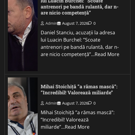
lui Luacin Burchel: ”Scoate
antrenori pe bandă rulantă, dar n-
are nicio competență”
Admin
August 7, 2026
0
Daniel Stanciu, acuzații la adresa
lui Luacin Burchel: ”Scoate
antrenori pe bandă rulantă, dar n-
are nicio competență”...Read More
Mihai Stoichiță ”a rămas mască”:
”Incredibil! Valorează miliarde”
Admin
August 7, 2026
0
Mihai Stoichiță ”a rămas mască”:
”Incredibil! Valorează
miliarde”...Read More