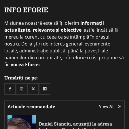
INFO EFORIE
Misiunea noastră este să îți oferim
informații
actualizate, relevante și obiective
, astfel încât să fii
mereu la curent cu ceea ce se întâmplă în orașul
nostru. De la știri de interes general, evenimente
locale, administrație publică, până la povești ale
oamenilor din comunitate, info-eforie.ro își propune să
fie
vocea Eforiei
..
Urmăriți-ne pe:
Facebook
Instagram
Twitter
Linkedin
Articole recomandate
View All
Daniel Stanciu, acuzații la adresa