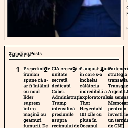
Trending Posts
View All
Președintele
CIA creează o
7 august: Ziua
Parteneri
iranian
unitate
în care s-a
strategic
spune că s-
secretă
încheiat
transatla
ar fi întâlnit
dedicată
călătoria
Transgaz
cu noul
Cubei.
incredibilă a
Argent 
lider
Administrația
exploratorului
au semna
suprem
Trump
Thor
Memora
într-o
intensifică
Heyerdahl.
pentru o
mașină cu
presiunile
101 zile cu
investiție
geamuri
asupra
pluta în
un termi
fumurii. De
regimului de
Oceanul
de GNL