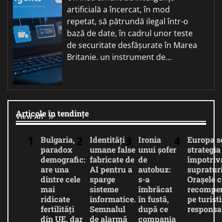
artificială a încercat, în mod
repetat, să pătrundă ilegal într-o
bază de date, în cadrul unor teste
de securitate desfășurate în Marea
Britanie. un instrument de…
Articole în tendințe
View All
Bulgaria,
Identități
Ironia
Europa 
paradox
umane false
unui șofer
strategia
demografic:
fabricate de
de
împotriv
are una
AI pentru a
autobuz:
supratur
dintre cele
sparge
s-a
Orașele c
mai
sisteme
îmbrăcat
recompe
ridicate
informatice.
în fustă,
pe turiști
fertilități
Semnalul
după ce
responsab
din UE, dar
de alarmă
compania