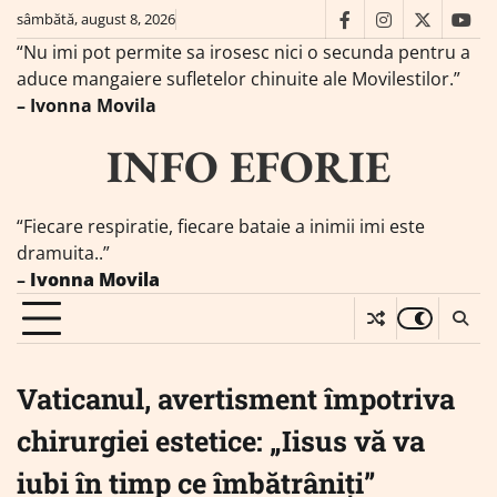
Skip
sâmbătă, august 8, 2026
facebook
instagram
twitter
you
to
“Nu imi pot permite sa irosesc nici o secunda pentru a
content
aduce mangaiere sufletelor chinuite ale Movilestilor.”
– Ivonna Movila
INFO EFORIE
“Fiecare respiratie, fiecare bataie a inimii imi este
dramuita..”
–
Ivonna Movila
Vaticanul, avertisment împotriva
chirurgiei estetice: „Iisus vă va
iubi în timp ce îmbătrâniţi”