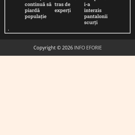
continuă să
tras de
i-a
piardă
experți
interzis
populație
pantalonii
scurți
Copyright © 2026
INFO EFORIE