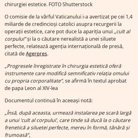
chirurgiei estetice. FOTO Shutterstock
O comisie de la vârful Vaticanului i-a avertizat pe cei 1,4
miliarde de credincioşi catolici asupra recurgerii la
operaţii estetice, care pot duce la apariţia unui „
cult al
corpului”
şi la o căutare nerealistă a unei siluete
perfecte, relatează agenția internațională de presă,
citată de
Agerpres
.
„Progresele înregistrate în chirurgia estetică oferă
instrumente care modifică semnificativ relaţia omului
cu propria corporalitate”,
se afirmă în textul aprobat
de papa Leon al XIV-lea
Documentul continuă în aceeași notă:
„Însă, după aceasta, urmează instalarea pe scară largă
a unui ‘cult al corpului’, care tinde să ducă la o căutare
frenetică a siluetei perfecte, mereu în formă, tânără şi
frumoasă”,