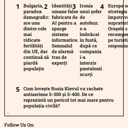
Bulgaria,
Identități
Ironia
Europa 
paradox
umane false
unui șofer
strategia
demografic:
fabricate de
de
împotriv
are una
AI pentru a
autobuz:
supratur
dintre cele
sparge
s-a
Orașele c
mai
sisteme
îmbrăcat
recompe
ridicate
informatice.
în fustă,
pe turiști
fertilități
Semnalul
după ce
responsab
din UE, dar
de alarmă
compania
continuă să
tras de
i-a
piardă
experți
interzis
populație
pantalonii
scurți
Cum lovește Rusia Kievul cu rachete
antiaeriene S-300 și S-400. De ce
reprezintă un pericol tot mai mare pentru
populația civilă?
Follow Us On: