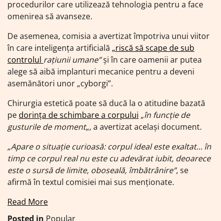
procedurilor care utilizează tehnologia pentru a face
omenirea să avanseze.
De asemenea, comisia a avertizat împotriva unui viitor
în care inteligenţa artificială
„riscă să scape de sub
controlul
raţiunii umane”
şi în care oamenii ar putea
alege să aibă implanturi mecanice pentru a deveni
asemănători unor „cyborgi”.
Chirurgia estetică poate să ducă la o atitudine bazată
pe
dorinţa de schimbare a corpului
„
în funcţie de
gusturile de moment
„, a avertizat acelaşi document.
„Apare o situaţie curioasă: corpul ideal este exaltat… în
timp ce corpul real nu este cu adevărat iubit, deoarece
este o sursă de limite, oboseală, îmbătrânire”
, se
afirmă în textul comisiei mai sus menţionate.
Read More
Posted in
Popular