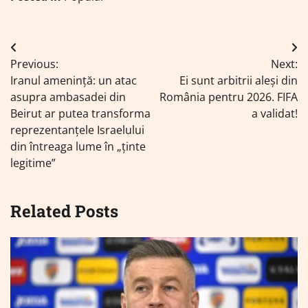
Navigare
Previous:
Next:
în
Iranul amenință: un atac
Ei sunt arbitrii aleși din
articole
asupra ambasadei din
România pentru 2026. FIFA
Beirut ar putea transforma
a validat!
reprezentanțele Israelului
din întreaga lume în „ținte
legitime”
Related Posts