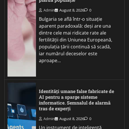
Admin
August 8, 2026
0
Bulgaria se află într-o situație
aparent paradoxală: deși are una
dintre cele mai ridicate rate ale
fertilității din Uniunea Europeană,
populația țării continuă să scadă,
iar numărul deceselor este
aproape…
Identități umane false fabricate de
AI pentru a sparge sisteme
informatice. Semnalul de alarmă
tras de experți
Admin
August 8, 2026
0
Un instrument de inteligență