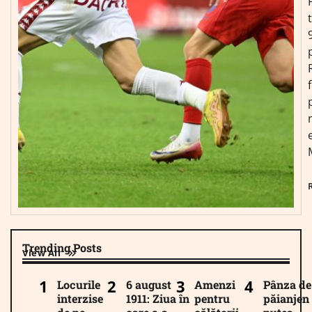
Trending Posts
View All
Locurile
6 august
Amenzi
Pânza de
interzise
1911: Ziua în
pentru
păianjen 