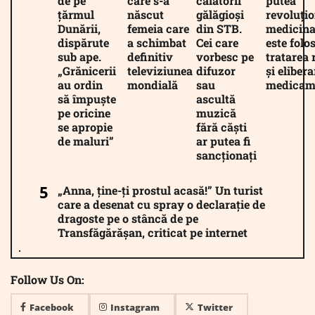
de pe
care s-a
călătorii
putea
țărmul
născut
gălăgioși
revoluți
Dunării,
femeia care
din STB.
medicina
dispărute
a schimbat
Cei care
este folos
sub ape.
definitiv
vorbesc pe
tratarea 
„Grănicerii
televiziunea
difuzor
și eliber
au ordin
mondială
sau
medicam
să împuște
ascultă
pe oricine
muzică
se apropie
fără căști
de maluri”
ar putea fi
sancționați
„Anna, ține-ți prostul acasă!” Un turist
care a desenat cu spray o declarație de
dragoste pe o stâncă de pe
Transfăgărășan, criticat pe internet
Follow Us On:
Facebook
Instagram
Twitter