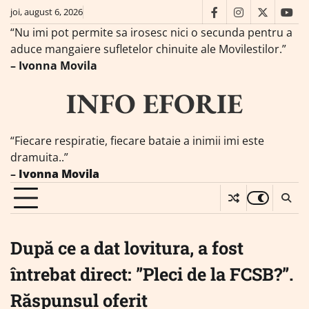
Skip
joi, august 6, 2026
facebook
instagram
twitter
you
to
“Nu imi pot permite sa irosesc nici o secunda pentru a
content
aduce mangaiere sufletelor chinuite ale Movilestilor.”
– Ivonna Movila
INFO EFORIE
“Fiecare respiratie, fiecare bataie a inimii imi este
dramuita..”
–
Ivonna Movila
După ce a dat lovitura, a fost
întrebat direct: ”Pleci de la FCSB?”.
Răspunsul oferit