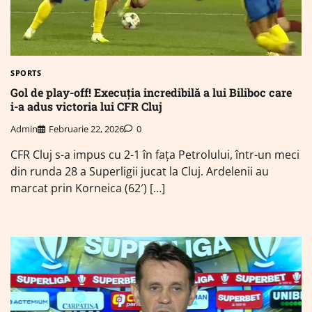
SPORTS
Gol de play-off! Execuția incredibilă a lui Biliboc care
i-a adus victoria lui CFR Cluj
Admin
Februarie 22, 2026
0
CFR Cluj s-a impus cu 2-1 în fața Petrolului, într-un meci
din runda 28 a Superligii jucat la Cluj. Ardelenii au
marcat prin Korneica (62′) […]