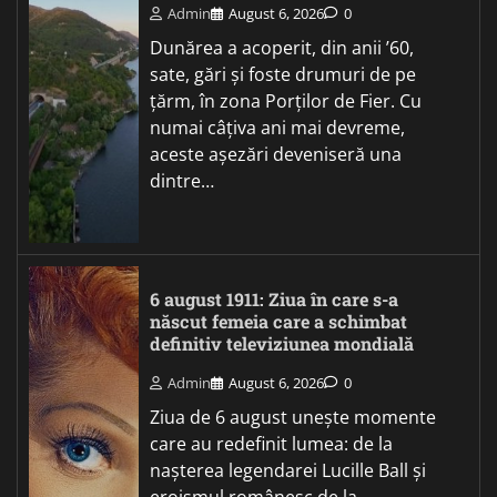
Admin
August 6, 2026
0
Dunărea a acoperit, din anii ’60,
sate, gări și foste drumuri de pe
țărm, în zona Porților de Fier. Cu
numai câțiva ani mai devreme,
aceste așezări deveniseră una
dintre…
6 august 1911: Ziua în care s-a
născut femeia care a schimbat
definitiv televiziunea mondială
Admin
August 6, 2026
0
Ziua de 6 august unește momente
care au redefinit lumea: de la
nașterea legendarei Lucille Ball și
eroismul românesc de la