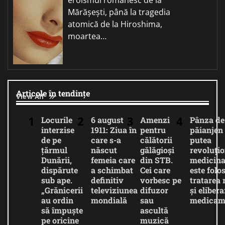
Mărășești, până la tragedia
atomică de la Hiroshima,
moartea…
Articole în tendințe
View All
Locurile
6 august
Amenzi
Pânza de
interzise
1911: Ziua în
pentru
păianjen 
de pe
care s-a
călătorii
putea
țărmul
născut
gălăgioși
revoluți
Dunării,
femeia care
din STB.
medicina
dispărute
a schimbat
Cei care
este folos
sub ape.
definitiv
vorbesc pe
tratarea 
„Grănicerii
televiziunea
difuzor
și eliber
au ordin
mondială
sau
medicam
să împuște
ascultă
pe oricine
muzică