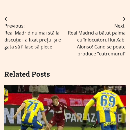
Navigare
Previous:
Next:
în
Real Madrid nu mai stă la
Real Madrid a bătut palma
articole
discuții: i-a fixat prețul și e
cu înlocuitorul lui Xabi
gata să îl lase să plece
Alonso! Când se poate
produce ”cutremurul”
Related Posts