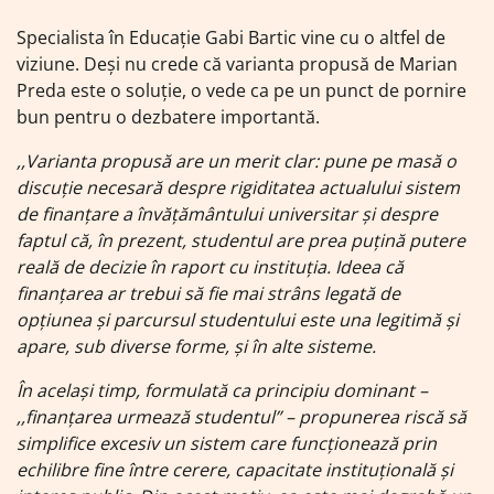
Specialista în Educație Gabi Bartic vine cu o altfel de
viziune. Deși nu crede că varianta propusă de Marian
Preda este o soluție, o vede ca pe un punct de pornire
bun pentru o dezbatere importantă.
,,Varianta propusă are un merit clar: pune pe masă o
discuție necesară despre rigiditatea actualului sistem
de finanțare a învățământului universitar și despre
faptul că, în prezent, studentul are prea puțină putere
reală de decizie în raport cu instituția. Ideea că
finanțarea ar trebui să fie mai strâns legată de
opțiunea și parcursul studentului este una legitimă și
apare, sub diverse forme, și în alte sisteme.
În același timp, formulată ca principiu dominant –
,,finanțarea urmează studentul” – propunerea riscă să
simplifice excesiv un sistem care funcționează prin
echilibre fine între cerere, capacitate instituțională și