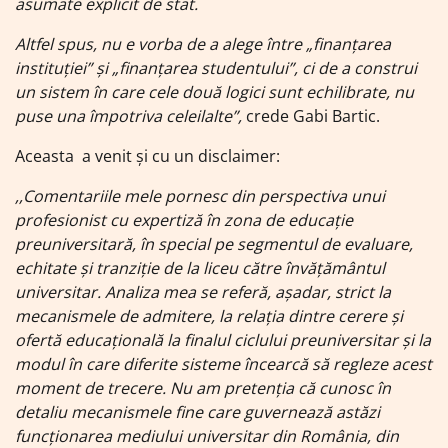
asumate explicit de stat.
Altfel spus, nu e vorba de a alege între „finanțarea
instituției” și „finanțarea studentului”, ci de a construi
un sistem în care cele două logici sunt echilibrate, nu
puse una împotriva celeilalte”,
crede Gabi Bartic.
Aceasta a venit și cu un disclaimer:
,,Comentariile mele pornesc din perspectiva unui
profesionist cu expertiză în zona de educație
preuniversitară, în special pe segmentul de evaluare,
echitate și tranziție de la liceu către învățământul
universitar. Analiza mea se referă, așadar, strict la
mecanismele de admitere, la relația dintre cerere și
ofertă educațională la finalul ciclului preuniversitar și la
modul în care diferite sisteme încearcă să regleze acest
moment de trecere.
Nu am pretenția că cunosc în
detaliu mecanismele fine care guvernează astăzi
funcționarea mediului universitar din România, din