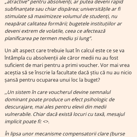
„atractive” pentru absolvenți, ar putea deveni rapid
subfinanțate sau chiar dispărea; universitățile ar fi
stimulate să maximizeze volumul de studenți, nu
neapărat calitatea formării; bugetele instituțiilor ar
deveni extrem de volatile, ceea ce afectează
planificarea pe termen mediu și lung”.
Un alt aspect care trebuie luat în calcul este ce se va
întâmpla cu absolvenții ale căror medii nu au fost
suficient de mari pentru a primi voucher. Vor mai vrea
aceștia să se înscrie la facultate dacă știu că nu au nicio
șansă pentru ocuparea unui loc la buget?
,,Un sistem în care voucherul devine semnalul
dominant poate produce un efect psihologic de
descurajare, mai ales pentru elevii din medii
vulnerabile. Chiar dacă există locuri cu taxă, mesajul
implicit poate fi: <
>.
În lipsa unor mecanisme compensatorii clare (burse