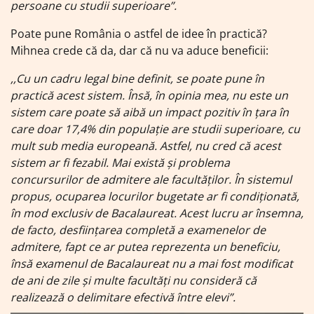
persoane cu studii superioare”.
Poate pune România o astfel de idee în practică?
Mihnea crede că da, dar că nu va aduce beneficii:
,,Cu un cadru legal bine definit, se poate pune în
practică acest sistem. Însă, în opinia mea, nu este un
sistem care poate să aibă un impact pozitiv în țara în
care doar 17,4% din populație are studii superioare, cu
mult sub media europeană. Astfel, nu cred că acest
sistem ar fi fezabil. Mai există și problema
concursurilor de admitere ale facultăților. În sistemul
propus, ocuparea locurilor bugetate ar fi condiționată,
în mod exclusiv de Bacalaureat. Acest lucru ar însemna,
de facto, desființarea completă a examenelor de
admitere, fapt ce ar putea reprezenta un beneficiu,
însă examenul de Bacalaureat nu a mai fost modificat
de ani de zile și multe facultăți nu consideră că
realizează o delimitare efectivă între elevi”.