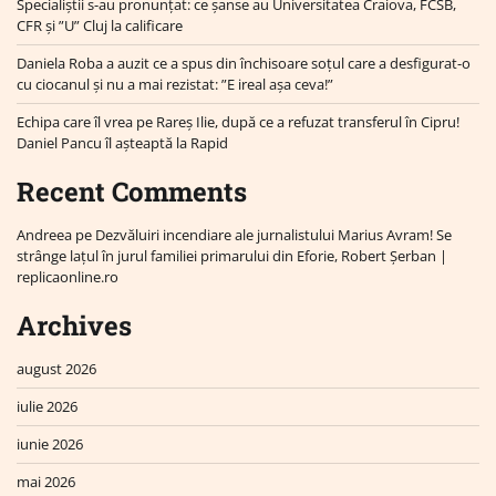
Specialiștii s-au pronunțat: ce șanse au Universitatea Craiova, FCSB,
CFR și ”U” Cluj la calificare
Daniela Roba a auzit ce a spus din închisoare soțul care a desfigurat-o
cu ciocanul și nu a mai rezistat: ”E ireal așa ceva!”
Echipa care îl vrea pe Rareș Ilie, după ce a refuzat transferul în Cipru!
Daniel Pancu îl așteaptă la Rapid
Recent Comments
Andreea
pe
Dezvăluiri incendiare ale jurnalistului Marius Avram! Se
strânge lațul în jurul familiei primarului din Eforie, Robert Șerban |
replicaonline.ro
Archives
august 2026
iulie 2026
iunie 2026
mai 2026