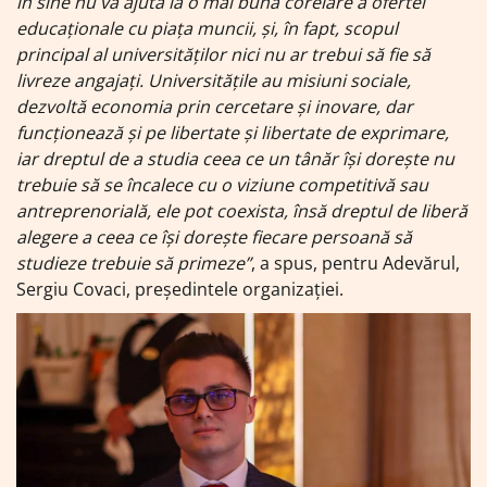
în sine nu va ajuta la o mai bună corelare a ofertei
educaționale cu piața muncii, și, în fapt, scopul
principal al universităților nici nu ar trebui să fie să
livreze angajați. Universitățile au misiuni sociale,
dezvoltă economia prin cercetare și inovare, dar
funcționează și pe libertate și libertate de exprimare,
iar dreptul de a studia ceea ce un tânăr își dorește nu
trebuie să se încalece cu o viziune competitivă sau
antreprenorială, ele pot coexista, însă dreptul de liberă
alegere a ceea ce își dorește fiecare persoană să
studieze trebuie să primeze”
, a spus, pentru Adevărul,
Sergiu Covaci, președintele organizației.