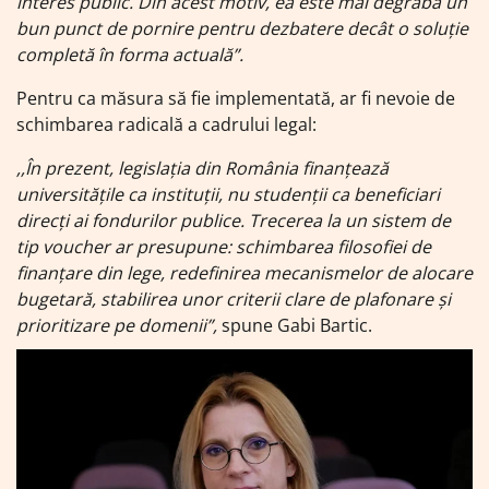
interes public. Din acest motiv, ea este mai degrabă un
bun punct de pornire pentru dezbatere decât o soluție
completă în forma actuală”.
Pentru ca măsura să fie implementată, ar fi nevoie de
schimbarea radicală a cadrului legal:
,,În prezent, legislația din România finanțează
universitățile ca instituții, nu studenții ca beneficiari
direcți ai fondurilor publice. Trecerea la un sistem de
tip voucher ar presupune: schimbarea filosofiei de
finanțare din lege, redefinirea mecanismelor de alocare
bugetară, stabilirea unor criterii clare de plafonare și
prioritizare pe domenii”,
spune Gabi Bartic.