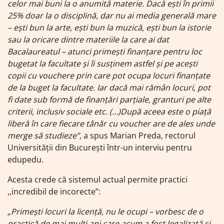
celor mai buni la o anumită materie. Dacă ești în primii
25% doar la o disciplină, dar nu ai media generală mare
– ești bun la arte, ești bun la muzică, ești bun la istorie
sau la oricare dintre materiile la care ai dat
Bacalaureatul – atunci primești finanțare pentru loc
bugetat la facultate și îi susținem astfel și pe acești
copii cu vouchere prin care pot ocupa locuri finanțate
de la buget la facultate. Iar dacă mai rămân locuri, pot
fi date sub formă de finanțări parțiale, granturi pe alte
criterii, inclusiv sociale etc. (…)După aceea este o piață
liberă în care fiecare tânăr cu voucher are de ales unde
merge să studieze”
, a spus Marian Preda, rectorul
Universității din București într-un interviu pentru
edupedu.
Acesta crede că sistemul actual permite practici
,,incredibil de incorecte”:
„Primești locuri la licență, nu le ocupi – vorbesc de o
practică de mai mulți ani care acum a fost legalizată și