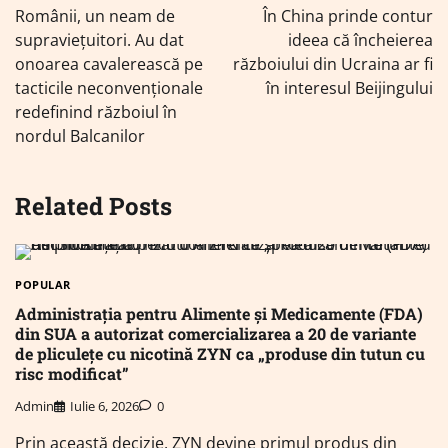
în
Românii, un neam de
În China prinde contur
articole
supraviețuitori. Au dat
ideea că încheierea
onoarea cavalerească pe
războiului din Ucraina ar fi
tacticile neconvenționale
în interesul Beijingului
redefinind războiul în
nordul Balcanilor
Related Posts
POPULAR
Administrația pentru Alimente și Medicamente (FDA)
din SUA a autorizat comercializarea a 20 de variante
de pliculețe cu nicotină ZYN ca „produse din tutun cu
risc modificat”
Admin
Iulie 6, 2026
0
Prin această decizie, ZYN devine primul produs din