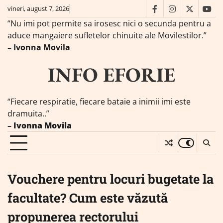
Skip
vineri, august 7, 2026
facebook
instagram
twitter
you
to
“Nu imi pot permite sa irosesc nici o secunda pentru a
content
aduce mangaiere sufletelor chinuite ale Movilestilor.”
– Ivonna Movila
INFO EFORIE
“Fiecare respiratie, fiecare bataie a inimii imi este
dramuita..”
–
Ivonna Movila
Vouchere pentru locuri bugetate la
facultate? Cum este văzută
propunerea rectorului