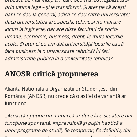
prin ultima lege – și le transformi. Și atenție că acești
bani se dau la general, adică se dau către universitate:
dacă universitatea are specific tehnic și nu mai are
locuri la inginerie, dar are niște facultăți de socio-
umane, economie, business, drept, le mută locurile
acolo. Și atunci eu am dat universității locurile ca să
facă business la o universitate tehnică? Îți faci
administrație publică la o universitate tehnică?”
.
ANOSR critică propunerea
Alianța Națională a Organizațiilor Studențești din
România (ANOSR) nu crede că o astfel de variantă ar
funcționa.
,,Această opțiune nu numai că ar duce la o scoatere din
funcțiune spontană, imprevizibilă și puțin haotică a
unor programe de studii, fie temporar, fie definitiv, dar