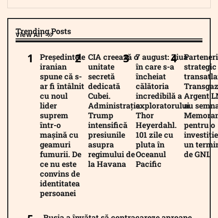
Trending Posts
View All
Președintele
CIA creează o
7 august: Ziua
Parteneri
iranian
unitate
în care s-a
strategic
spune că s-
secretă
încheiat
transatla
ar fi întâlnit
dedicată
călătoria
Transgaz
cu noul
Cubei.
incredibilă a
Argent 
lider
Administrația
exploratorului
au semna
suprem
Trump
Thor
Memora
într-o
intensifică
Heyerdahl.
pentru o
mașină cu
presiunile
101 zile cu
investiție
geamuri
asupra
pluta în
un termi
fumurii. De
regimului de
Oceanul
de GNL
ce nu este
la Havana
Pacific
convins de
identitatea
persoanei
„Rusia a învățat să contracareze aproape