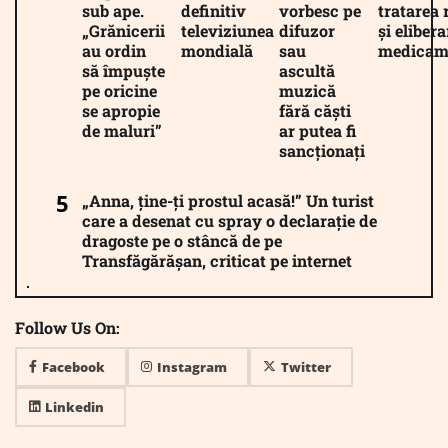
sub ape.
definitiv
vorbesc pe
tratarea 
„Grănicerii
televiziunea
difuzor
și eliber
au ordin
mondială
sau
medicam
să împuște
ascultă
pe oricine
muzică
se apropie
fără căști
de maluri”
ar putea fi
sancționați
„Anna, ține-ți prostul acasă!” Un turist
care a desenat cu spray o declarație de
dragoste pe o stâncă de pe
Transfăgărășan, criticat pe internet
Follow Us On:
Facebook
Instagram
Twitter
Linkedin