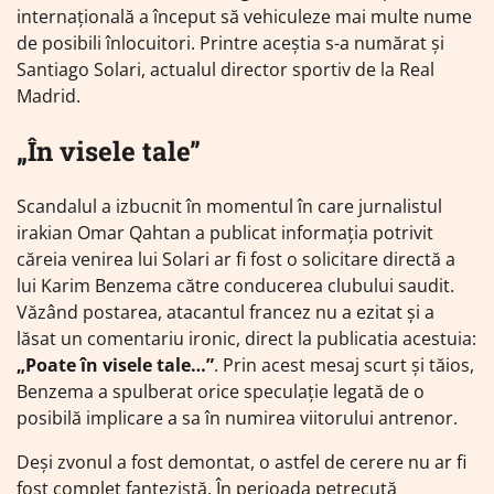
internațională a început să vehiculeze mai multe nume
de posibili înlocuitori. Printre aceștia s-a numărat și
Santiago Solari, actualul director sportiv de la Real
Madrid.
„În visele tale”
Scandalul a izbucnit în momentul în care jurnalistul
irakian Omar Qahtan a publicat informația potrivit
căreia venirea lui Solari ar fi fost o solicitare directă a
lui Karim Benzema către conducerea clubului saudit.
Văzând postarea, atacantul francez nu a ezitat și a
lăsat un comentariu ironic, direct la publicatia acestuia:
„Poate în visele tale…”
. Prin acest mesaj scurt și tăios,
Benzema a spulberat orice speculație legată de o
posibilă implicare a sa în numirea viitorului antrenor.
Deși zvonul a fost demontat, o astfel de cerere nu ar fi
fost complet fantezistă. În perioada petrecută