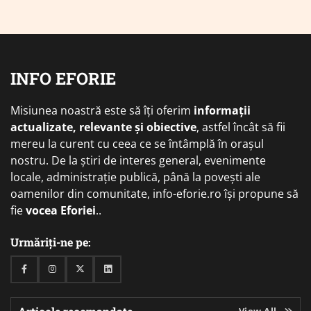
INFO EFORIE
Misiunea noastră este să îți oferim
informații
actualizate, relevante și obiective
, astfel încât să fii
mereu la curent cu ceea ce se întâmplă în orașul
nostru. De la știri de interes general, evenimente
locale, administrație publică, până la povești ale
oamenilor din comunitate, info-eforie.ro își propune să
fie
vocea Eforiei
..
Urmăriți-ne pe:
Facebook
Instagram
Twitter
Linkedin
View All