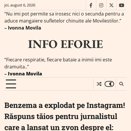
Skip
joi, august 6, 2026
facebook
instagram
twitter
you
to
“Nu imi pot permite sa irosesc nici o secunda pentru a
content
aduce mangaiere sufletelor chinuite ale Movilestilor.”
– Ivonna Movila
INFO EFORIE
“Fiecare respiratie, fiecare bataie a inimii imi este
dramuita..”
–
Ivonna Movila
Benzema a explodat pe Instagram!
Răspuns tăios pentru jurnalistul
care a lansat un zvon despre el: