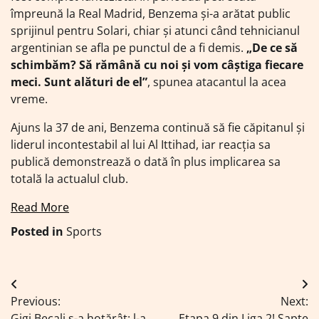
împreună la Real Madrid, Benzema și-a arătat public
sprijinul pentru Solari, chiar și atunci când tehnicianul
argentinian se afla pe punctul de a fi demis.
„De ce să
schimbăm? Să rămână cu noi și vom câștiga fiecare
meci. Sunt alături de el”
, spunea atacantul la acea
vreme.
Ajuns la 37 de ani, Benzema continuă să fie căpitanul și
liderul incontestabil al lui Al Ittihad, iar reacția sa
publică demonstrează o dată în plus implicarea sa
totală la actualul club.
Read More
Posted in
Sports
Navigare
Previous:
Next:
în
Gigi Becali s-a hotărât: l-a
Etapa 9 din Liga 2! Șapte