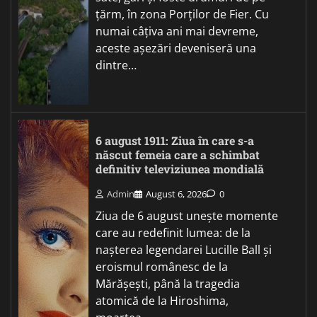
țărm, în zona Porților de Fier. Cu
numai câțiva ani mai devreme,
aceste așezări deveniseră una
dintre…
6 august 1911: Ziua în care s-a
născut femeia care a schimbat
definitiv televiziunea mondială
Admin
August 6, 2026
0
Ziua de 6 august unește momente
care au redefinit lumea: de la
nașterea legendarei Lucille Ball și
eroismul românesc de la
Mărășești, până la tragedia
atomică de la Hiroshima,