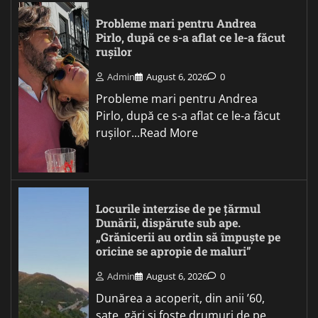
Probleme mari pentru Andrea
Pirlo, după ce s-a aflat ce le-a făcut
rușilor
Admin
August 6, 2026
0
Probleme mari pentru Andrea
Pirlo, după ce s-a aflat ce le-a făcut
rușilor...Read More
Locurile interzise de pe țărmul
Dunării, dispărute sub ape.
„Grănicerii au ordin să împuște pe
oricine se apropie de maluri”
Admin
August 6, 2026
0
Dunărea a acoperit, din anii ’60,
sate, gări și foste drumuri de pe