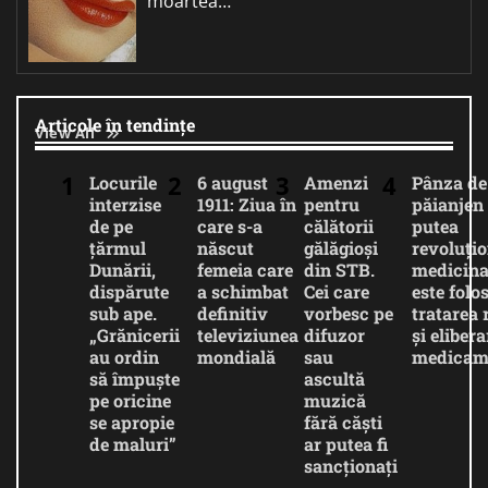
moartea…
Articole în tendințe
View All
Locurile
6 august
Amenzi
Pânza de
interzise
1911: Ziua în
pentru
păianjen 
de pe
care s-a
călătorii
putea
țărmul
născut
gălăgioși
revoluți
Dunării,
femeia care
din STB.
medicina
dispărute
a schimbat
Cei care
este folos
sub ape.
definitiv
vorbesc pe
tratarea 
„Grănicerii
televiziunea
difuzor
și eliber
au ordin
mondială
sau
medicam
să împuște
ascultă
pe oricine
muzică
se apropie
fără căști
de maluri”
ar putea fi
sancționați