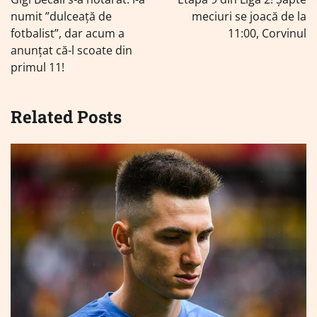
articole
numit ”dulceață de
meciuri se joacă de la
fotbalist”, dar acum a
11:00, Corvinul
anunțat că-l scoate din
primul 11!
Related Posts