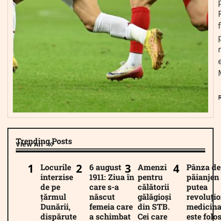
Trending Posts
View All
Locurile
6 august
Amenzi
Pânza de
interzise
1911: Ziua în
pentru
păianjen 
de pe
care s-a
călătorii
putea
țărmul
născut
gălăgioși
revoluți
Dunării,
femeia care
din STB.
medicina
dispărute
a schimbat
Cei care
este folos