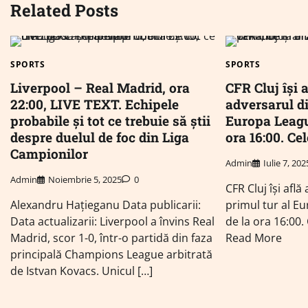
Related Posts
SPORTS
SPORTS
Liverpool – Real Madrid, ora
CFR Cluj își a
22:00, LIVE TEXT. Echipele
adversarul di
probabile și tot ce trebuie să știi
Europa Leagu
despre duelul de foc din Liga
ora 16:00. C
Campionilor
Admin
Iulie 7, 202
Admin
Noiembrie 5, 2025
0
CFR Cluj își află
Alexandru Hațieganu Data publicarii:
primul tur al E
Data actualizarii: Liverpool a învins Real
de la ora 16:00
Madrid, scor 1-0, într-o partidă din faza
Read More
principală Champions League arbitrată
de Istvan Kovacs. Unicul […]