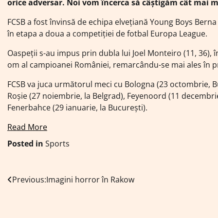
orice adversar. Noi vom încerca să câştigăm cât mai 
FCSB a fost învinsă de echipa elveţiană Young Boys Berna c
în etapa a doua a competiţiei de fotbal Europa League.
Oaspeţii s-au impus prin dubla lui Joel Monteiro (11, 36),
om al campioanei României, remarcându-se mai ales în p
FCSB va juca următorul meci cu Bologna (23 octombrie, Buc
Roşie (27 noiembrie, la Belgrad), Feyenoord (11 decembrie
Fenerbahce (29 ianuarie, la Bucureşti).
Read More
Posted in
Sports
Navigare
Previous:
Imagini horror în Rakow
în
articole