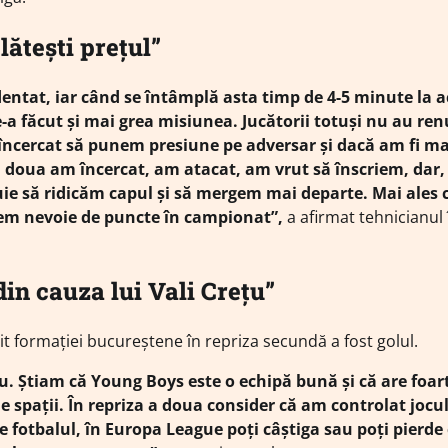
lătești prețul”
ntat, iar când se întâmplă asta timp de 4-5 minute la a
e-a făcut şi mai grea misiunea. Jucătorii totuşi nu au re
 încercat să punem presiune pe adversar şi dacă am fi m
a a doua am încercat, am atacat, am vrut să înscriem, dar,
uie să ridicăm capul şi să mergem mai departe. Mai ales 
vem nevoie de puncte în campionat”,
a afirmat tehnicianul 
in cauza lui Vali Crețu”
sit formaţiei bucureştene în repriza secundă a fost golul.
ţu. Ştiam că Young Boys este o echipă bună şi că are foar
e spaţii. În repriza a doua consider că am controlat jocul
ste fotbalul, în Europa League poţi câştiga sau poţi pierde