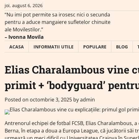
Skip
joi, august 6, 2026
to
“Nu imi pot permite sa irosesc nici o secunda
content
pentru a aduce mangaiere sufletelor chinuite
ale Movilestilor.”
– Ivonna Movila
ACASA
INFORMATII UTILE
POPULARE
BLOG
Elias Charalambous vine cu
primit + ‘bodyguard’ pentru
Posted on
octombrie 3, 2025
by
admin
Antrenorul echipei de fotbal FCSB, Elias Charalambous, a 
Berna, în etapa a doua a Europa League, că jucătorii săi t
urmează un meci dificil cu Universitatea Craiova în Superl