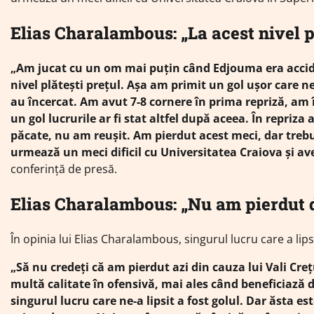
Elias Charalambous: „La acest nivel p
„Am jucat cu un om mai puţin când Edjouma era accide
nivel plăteşti preţul. Aşa am primit un gol uşor care n
au încercat. Am avut 7-8 cornere în prima repriză, am
un gol lucrurile ar fi stat altfel după aceea. În repriz
păcate, nu am reuşit. Am pierdut acest meci, dar treb
urmează un meci dificil cu Universitatea Craiova şi a
conferinţă de presă.
Elias Charalambous: „Nu am pierdut d
În opinia lui Elias Charalambous, singurul lucru care a lip
„Să nu credeţi că am pierdut azi din cauza lui Vali Cre
multă calitate în ofensivă, mai ales când beneficiază d
singurul lucru care ne-a lipsit a fost golul. Dar ăsta e