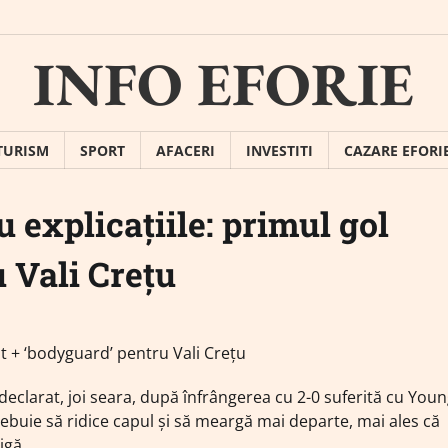
INFO EFORIE
TURISM
SPORT
AFACERI
INVESTITI
CAZARE EFORI
 explicațiile: primul gol
 Vali Crețu
declarat, joi seara, după înfrângerea cu 2-0 suferită cu You
rebuie să ridice capul şi să meargă mai departe, mai ales că
igă.