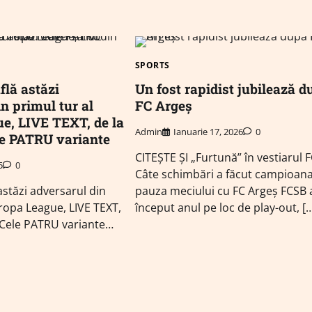
SPORTS
flă astăzi
Un fost rapidist jubilează d
n primul tur al
FC Argeș
e, LIVE TEXT, de la
Admin
Ianuarie 17, 2026
0
ele PATRU variante
CITEȘTE ȘI „Furtună” în vestiarul 
5
0
Câte schimbări a făcut campioana
 astăzi adversarul din
pauza meciului cu FC Argeș FCSB 
uropa League, LIVE TEXT,
început anul pe loc de play-out, [
. Cele PATRU variante…