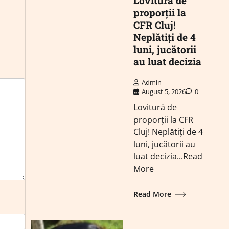
Lovitură de
proporții la
CFR Cluj!
Neplătiți de 4
luni, jucătorii
au luat decizia
Admin
August 5, 2026
0
Lovitură de
proporții la CFR
Cluj! Neplătiți de 4
luni, jucătorii au
luat decizia...Read
More
Read More