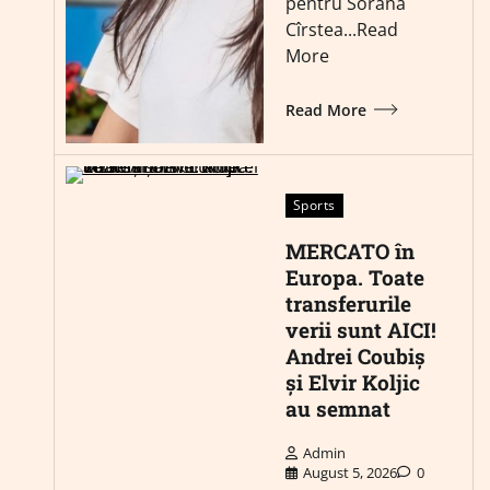
pentru Sorana
Cîrstea...Read
More
Read More
Sports
MERCATO în
Europa. Toate
transferurile
verii sunt AICI!
Andrei Coubiș
și Elvir Koljic
au semnat
Admin
August 5, 2026
0