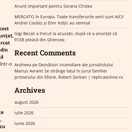
Anunț important pentru Sorana Cîrstea
MERCATO în Europa. Toate transferurile verii sunt AICI!
Andrei Coubiș și Elvir Koljic au semnat
cest
Gigi Becali a trecut la acuzații, după ce a anunțat că
nunţat,
FCSB pleacă din Ghencea
arcat
 din
Recent Comments
că
într-o
Andreea
pe
Dezvăluiri incendiare ale jurnalistului
Marius Avram! Se strânge lațul în jurul familiei
primarului din Eforie, Robert Șerban | replicaonline.ro
Archives
august 2026
te
iulie 2026
,
iunie 2026
 cu