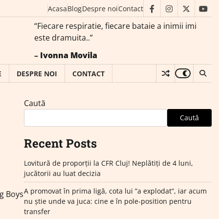
Acasa
Blog
Despre noi
Contact
facebook
instagram
twitter
you
“Fiecare respiratie, fiecare bataie a inimii imi
este dramuita..”
–
Ivonna Movila
E
DESPRE NOI
CONTACT
Caută
Caută
Recent Posts
Lovitură de proporții la CFR Cluj! Neplătiți de 4 luni,
jucătorii au luat decizia
A promovat în prima ligă, cota lui ”a explodat”, iar acum
ng Boys
nu știe unde va juca: cine e în pole-position pentru
transfer