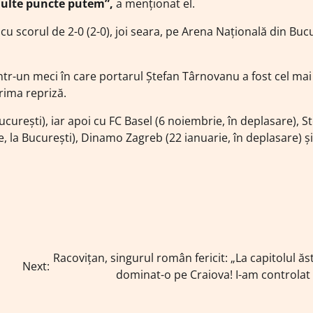
multe puncte putem”,
a menţionat el.
u scorul de 2-0 (2-0), joi seara, pe Arena Naţională din Bucu
 într-un meci în care portarul Ştefan Târnovanu a fost cel ma
rima repriză.
ureşti), iar apoi cu FC Basel (6 noiembrie, în deplasare), S
, la Bucureşti), Dinamo Zagreb (22 ianuarie, în deplasare) şi
Racovițan, singurul român fericit: „La capitolul ă
Next:
dominat-o pe Craiova! I-am controlat