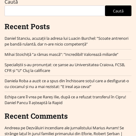
Caută
Caută
Recent Posts
Daniel Stanciu, acuzații la adresa lui Luacin Burchel: ”Scoate antrenori
pe bandă rulantă, dar n-are nicio competență”
Mihai Stoichiță ”a rămas mască”: ”Incredibil! Valorează miliarde”
Specialiștii s-au pronunțat: ce șanse au Universitatea Craiova, FCSB,
CFR și ”U” Cluj la calificare
Daniela Roba a auzit ce a spus din închisoare soțul care a desfigurat-o
cu ciocanul și nu a mai rezistat: ”E ireal așa ceva!”
Echipa care îl vrea pe Rareș Ilie, după ce a refuzat transferul în Cipru!
Daniel Pancu îl așteaptă la Rapid
Recent Comments
Andreea
pe
Dezvăluiri incendiare ale jurnalistului Marius Avram! Se
strânge lațul în jurul familiei primarului din Eforie, Robert Șerban |