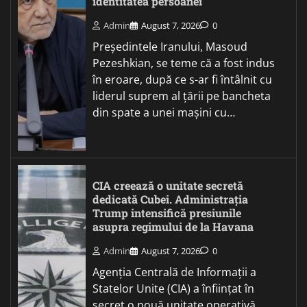
identitatea persoanei
Admin
August 7, 2026
0
Președintele Iranului, Masoud
Pezeshkian, se teme că a fost indus
în eroare, după ce s-ar fi întâlnit cu
liderul suprem al țării pe bancheta
din spate a unei mașini cu…
CIA creează o unitate secretă
dedicată Cubei. Administrația
Trump intensifică presiunile
asupra regimului de la Havana
Admin
August 7, 2026
0
Agenția Centrală de Informații a
Statelor Unite (CIA) a înființat în
secret o nouă unitate operativă