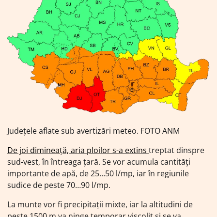
Județele aflate sub avertizări meteo. FOTO ANM
De joi dimineață, aria ploilor s-a extins
treptat dinspre
sud-vest, în întreaga țară. Se vor acumula cantități
importante de apă, de 25…50 l/mp, iar în regiunile
sudice de peste 70…90 l/mp.
La munte vor fi precipitații mixte, iar la altitudini de
peste 1500 m va ninge temporar viscolit și se va