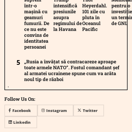
într-o
intensifică
Heyerdahl.
pentru o
mașină cu
presiunile
101 zile cu
investiție
geamuri
asupra
pluta în
un termi
fumurii. De
regimului de
Oceanul
de GNL
ce nu este
la Havana
Pacific
convins de
identitatea
persoanei
„Rusia a învățat să contracareze aproape
toate armele NATO“. Fostul comandant șef
al armatei ucrainene spune cum va arăta
noul tip de război
Follow Us On:
Facebook
Instagram
Twitter
Linkedin