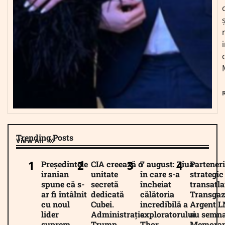
Trending Posts
View All
Președintele
CIA creează o
7 august: Ziua
Parteneri
iranian
unitate
în care s-a
strategic
spune că s-
secretă
încheiat
transatla
ar fi întâlnit
dedicată
călătoria
Transgaz
cu noul
Cubei.
incredibilă a
Argent 
lider
Administrația
exploratorului
au semna
suprem
Trump
Thor
Memora