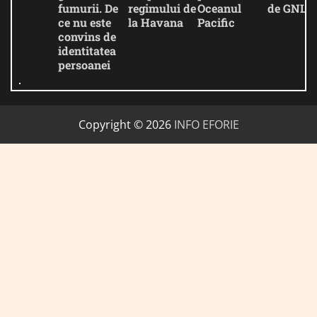
fumurii. De
regimului de
Oceanul
de GNL
ce nu este
la Havana
Pacific
convins de
identitatea
persoanei
Copyright © 2026
INFO EFORIE