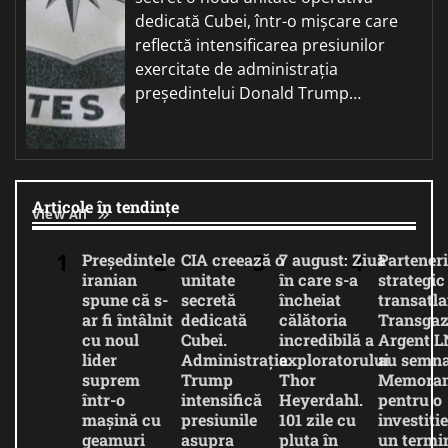
dedicată Cubei, într-o mișcare care
reflectă intensificarea presiunilor
exercitate de administrația
președintelui Donald Trump…
Articole în tendințe
View All
Președintele
CIA creează o
7 august: Ziua
Parteneri
iranian
unitate
în care s-a
strategic
spune că s-
secretă
încheiat
transatla
ar fi întâlnit
dedicată
călătoria
Transgaz
cu noul
Cubei.
incredibilă a
Argent 
lider
Administrația
exploratorului
au semna
suprem
Trump
Thor
Memora
într-o
intensifică
Heyerdahl.
pentru o
mașină cu
presiunile
101 zile cu
investiție
geamuri
asupra
pluta în
un termi