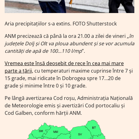
Aria precipitațiilor s-a extins. FOTO Shutterstock
ANM precizează că până la ora 21.00 a zilei de vineri „
în
județele Dolj și Olt va ploua abundent și se vor acumula
cantități de apă de 100…110 l/mp
”.
Vremea este însă deosebit de rece în cea mai mare
parte a țării,
cu temperaturi maxime cuprinse între 7 și
15 grade, mai ridicate în Dobrogea spre 17…20 de
grade și minime între 0 și 10 grade.
Pe lângă avertizarea Cod roșu, Administrația Națională
de Meteorologie emis și avertizări Cod portocaliu și
Cod Galben, conform hărții ANM.