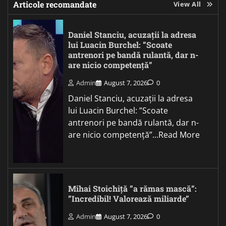
Articole recomandate
View All
Daniel Stanciu, acuzații la adresa
lui Luacin Burchel: ”Scoate
antrenori pe bandă rulantă, dar n-
are nicio competență”
Admin
August 7, 2026
0
Daniel Stanciu, acuzații la adresa
lui Luacin Burchel: ”Scoate
antrenori pe bandă rulantă, dar n-
are nicio competență”...Read More
Mihai Stoichiță ”a rămas mască”:
”Incredibil! Valorează miliarde”
Admin
August 7, 2026
0