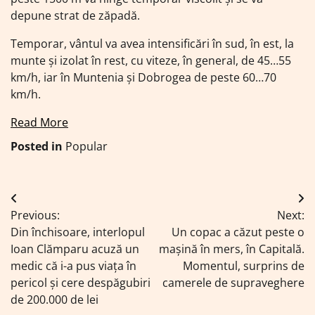
depune strat de zăpadă.
Temporar, vântul va avea intensificări în sud, în est, la
munte și izolat în rest, cu viteze, în general, de 45…55
km/h, iar în Muntenia și Dobrogea de peste 60…70
km/h.
Read More
Posted in
Popular
Navigare
Previous:
Next:
în
Din închisoare, interlopul
Un copac a căzut peste o
articole
Ioan Clămparu acuză un
mașină în mers, în Capitală.
medic că i-a pus viața în
Momentul, surprins de
pericol şi cere despăgubiri
camerele de supraveghere
de 200.000 de lei