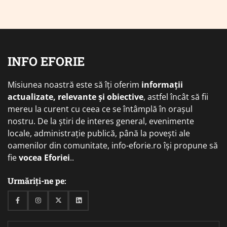
INFO EFORIE
Misiunea noastră este să îți oferim
informații
actualizate, relevante și obiective
, astfel încât să fii
mereu la curent cu ceea ce se întâmplă în orașul
nostru. De la știri de interes general, evenimente
locale, administrație publică, până la povești ale
oamenilor din comunitate, info-eforie.ro își propune să
fie
vocea Eforiei
..
Urmăriți-ne pe:
Facebook
Instagram
Twitter
Linkedin