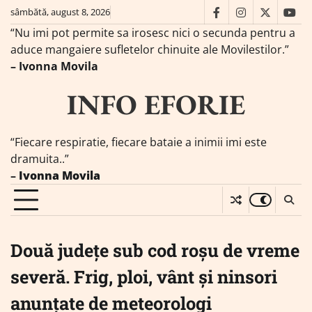
Skip
sâmbătă, august 8, 2026
facebook
instagram
twitter
you
to
“Nu imi pot permite sa irosesc nici o secunda pentru a
content
aduce mangaiere sufletelor chinuite ale Movilestilor.”
– Ivonna Movila
INFO EFORIE
“Fiecare respiratie, fiecare bataie a inimii imi este
dramuita..”
–
Ivonna Movila
Două județe sub cod roșu de vreme
severă. Frig, ploi, vânt și ninsori
anunțate de meteorologi