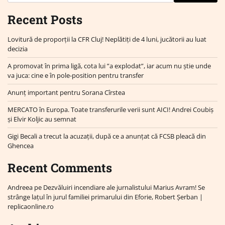
Recent Posts
Lovitură de proporții la CFR Cluj! Neplătiți de 4 luni, jucătorii au luat
decizia
A promovat în prima ligă, cota lui ”a explodat”, iar acum nu știe unde
va juca: cine e în pole-position pentru transfer
Anunț important pentru Sorana Cîrstea
MERCATO în Europa. Toate transferurile verii sunt AICI! Andrei Coubiș
și Elvir Koljic au semnat
Gigi Becali a trecut la acuzații, după ce a anunțat că FCSB pleacă din
Ghencea
Recent Comments
Andreea
pe
Dezvăluiri incendiare ale jurnalistului Marius Avram! Se
strânge lațul în jurul familiei primarului din Eforie, Robert Șerban |
replicaonline.ro