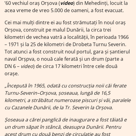
’60 vechiul oraș Orșova (
video
) din Mehedinți, locuit la
acea vreme de vreo 5.000 de oameni, a fost evacuat.
Cei mai mulți dintre ei au fost strămutați în noul oraș
Orșova, construit pe malul Dunării, la circa trei
kilometri de vechea vatră a localității, în perioada 1966
– 1971 și la 25 de kilometri de Drobeta Turnu Severin.
Tot atunci a fost construit noul portul, gara și șantierul
naval Orșpva, o nouă cale ferată și un drum (parte a
DN 6 –
video
) de circa 17 kilometri între cele două
orașe.
„Începută în 1965, odată cu construcția noii căi ferate
Turnu-Severin–Orșova, șoseaua, lungă de 16,5
kilometri, a străbătut numeroase piscuri și văi, paralele
cu Cazanele Dunării, de la Tr. Severin la Orșova.
Șoseaua a cărei panglică de inaugurare a fost tăiată e
un drum săpat în stâncă, deasupra Dunării. Pentru
acest drum cu două benzi de circulație au fost