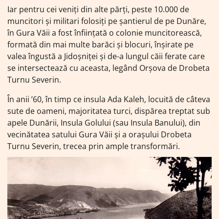
Iar pentru cei veniți din alte părți, peste 10.000 de
muncitori și militari folosiți pe șantierul de pe Dunăre,
în Gura Văii a fost înființată o colonie muncitorească,
formată din mai multe barăci și blocuri, înșirate pe
valea îngustă a Jidoșniței și de-a lungul căii ferate care
se intersectează cu aceasta, legând Orșova de Drobeta
Turnu Severin.
În anii ’60, în timp ce insula Ada Kaleh, locuită de câteva
sute de oameni, majoritatea turci, dispărea treptat sub
apele Dunării, Insula Golului (sau Insula Banului), din
vecinătatea satului Gura Văii și a orașului Drobeta
Turnu Severin, trecea prin ample transformări.