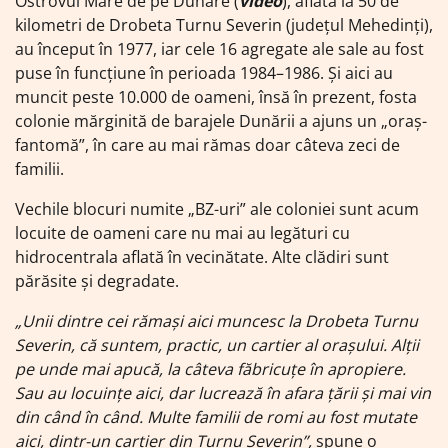
Ostrovul Mare de pe Dunăre (
video
), aflată la 50 de
kilometri de Drobeta Turnu Severin (județul Mehedinți),
au început în 1977, iar cele 16 agregate ale sale au fost
puse în funcțiune în perioada 1984–1986. Și aici au
muncit peste 10.000 de oameni, însă în prezent, fosta
colonie mărginită de barajele Dunării a ajuns un „oraș-
fantomă”, în care au mai rămas doar câteva zeci de
familii.
Vechile blocuri numite „BZ-uri” ale coloniei sunt acum
locuite de oameni care nu mai au legături cu
hidrocentrala aflată în vecinătate. Alte clădiri sunt
părăsite și degradate.
„Unii dintre cei rămași aici muncesc la Drobeta Turnu
Severin, că suntem, practic, un cartier al orașului. Alții
pe unde mai apucă, la câteva făbricuțe în apropiere.
Sau au locuințe aici, dar lucrează în afara țării și mai vin
din când în când. Multe familii de romi au fost mutate
aici, dintr-un cartier din Turnu Severin”,
spune o