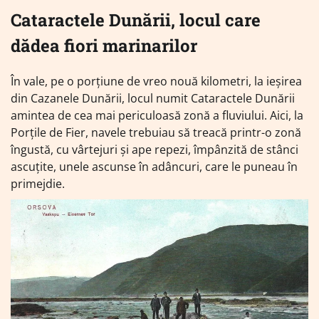
Cataractele Dunării, locul care
dădea fiori marinarilor
În vale, pe o porțiune de vreo nouă kilometri, la ieșirea
din Cazanele Dunării, locul numit Cataractele Dunării
amintea de cea mai periculoasă zonă a fluviului. Aici, la
Porțile de Fier, navele trebuiau să treacă printr-o zonă
îngustă, cu vârtejuri și ape repezi, împânzită de stânci
ascuțite, unele ascunse în adâncuri, care le puneau în
primejdie.