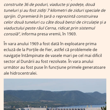
construite 36 de poduri, viaducte și podețe, două
tuneluri și au fost zidiți 7 kilometri de ziduri speciale de
sprijin. O premieră în țară o reprezintă construirea
celor două tuneluri cu câte două benzi de circulație și a
viaductului peste râul Cerna, ridicat prin sistemul
consolă”,
informa presa vremii, în 1969.
În vara anului 1969 a fost dată în exploatare prima
ecluză de la Porțile de Fier, astfel că problemele de
navigație întâmpinate de vasele mari pe cel mai dificil
sector al Dunării au fost rezolvate. În vara anului
următor au fost puse în funcțiune primele generatoare
ale hidrocentralei.