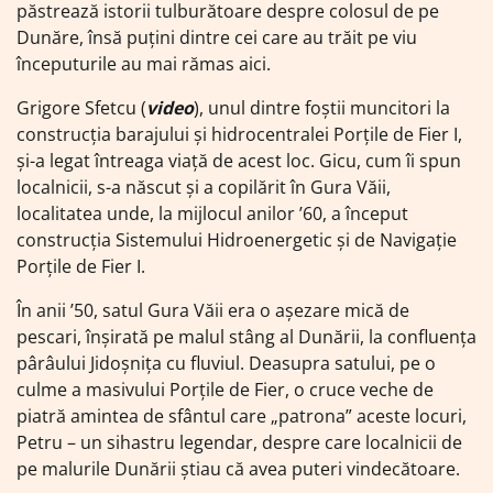
păstrează istorii tulburătoare despre colosul de pe
Dunăre, însă puțini dintre cei care au trăit pe viu
începuturile au mai rămas aici.
Grigore Sfetcu (
video
), unul dintre foștii muncitori la
construcția barajului și hidrocentralei Porțile de Fier I,
și-a legat întreaga viață de acest loc. Gicu, cum îi spun
localnicii, s-a născut și a copilărit în Gura Văii,
localitatea unde, la mijlocul anilor ’60, a început
construcția Sistemului Hidroenergetic și de Navigație
Porțile de Fier I.
În anii ’50, satul Gura Văii era o așezare mică de
pescari, înșirată pe malul stâng al Dunării, la confluența
pârâului Jidoșnița cu fluviul. Deasupra satului, pe o
culme a masivului Porțile de Fier, o cruce veche de
piatră amintea de sfântul care „patrona” aceste locuri,
Petru – un sihastru legendar, despre care localnicii de
pe malurile Dunării știau că avea puteri vindecătoare.