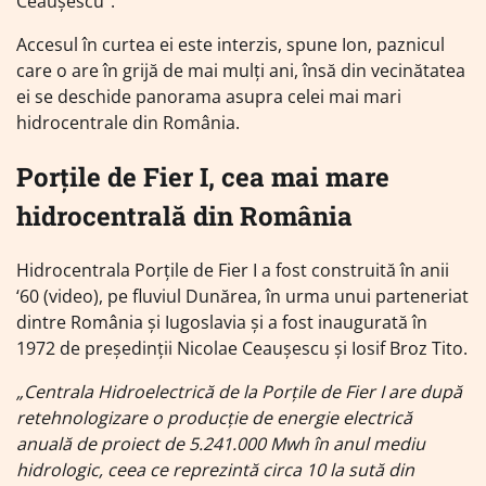
Ceaușescu”.
Accesul în curtea ei este interzis, spune Ion, paznicul
care o are în grijă de mai mulți ani, însă din vecinătatea
ei se deschide panorama asupra celei mai mari
hidrocentrale din România.
Porțile de Fier I, cea mai mare
hidrocentrală din România
Hidrocentrala Porțile de Fier I a fost construită în anii
‘60 (video), pe fluviul Dunărea, în urma unui parteneriat
dintre România și Iugoslavia și a fost inaugurată în
1972 de președinții Nicolae Ceauşescu şi Iosif Broz Tito.
„Centrala Hidroelectrică de la Porțile de Fier I are după
retehnologizare o producție de energie electrică
anuală de proiect de 5.241.000 Mwh în anul mediu
hidrologic, ceea ce reprezintă circa 10 la sută din