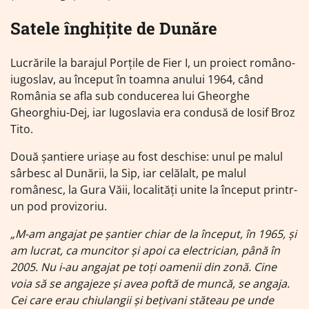
Satele înghițite de Dunăre
Lucrările la barajul Porțile de Fier I, un proiect româno-
iugoslav, au început în toamna anului 1964, când
România se afla sub conducerea lui Gheorghe
Gheorghiu-Dej, iar Iugoslavia era condusă de Iosif Broz
Tito.
Două șantiere uriașe au fost deschise: unul pe malul
sârbesc al Dunării, la Sip, iar celălalt, pe malul
românesc, la Gura Văii, localități unite la început printr-
un pod provizoriu.
„M-am angajat pe șantier chiar de la început, în 1965, și
am lucrat, ca muncitor și apoi ca electrician, până în
2005. Nu i-au angajat pe toți oamenii din zonă. Cine
voia să se angajeze și avea poftă de muncă, se angaja.
Cei care erau chiulangii și bețivani stăteau pe unde