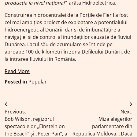
producția la nivel național”,
arăta Hidroelectrica.
Construirea hidrocentralei de la Porţile de Fier I a fost
cel mai ambiţios proiect de exploatare a potenţialului
hidroenergetic al Dunării, dar şi de îmbunătăţire a
navigaţiei şi de control al inundaţiilor cauzate de fluviul
Dunărea. Lacul său de acumulare se întinde pe
aproape 100 de kilometri în zona Defileului Dunării, de
la intrarea fluviului în România.
Read More
Posted in
Popular
Navigare
Previous:
Next:
în
Bob Wilson, regizorul
Miza alegerilor
articole
spectacolelor „Einstein on
parlamentare din
the Beach” și „Peter Pan”, a
Republica Moldova. „Dacă