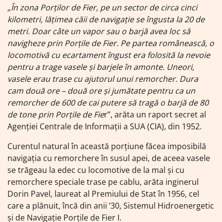
„În zona Porților de Fier, pe un sector de circa cinci
kilometri, lățimea căii de navigație se îngusta la 20 de
metri. Doar câte un vapor sau o barjă avea loc să
navigheze prin Porțile de Fier. Pe partea românească, o
locomotivă cu ecartament îngust era folosită la nevoie
pentru a trage vasele și barjele în amonte. Uneori,
vasele erau trase cu ajutorul unui remorcher. Dura
cam două ore – două ore și jumătate pentru ca un
remorcher de 600 de cai putere să tragă o barjă de 80
de tone prin Porțile de Fie
r”, arăta un raport secret al
Agenției Centrale de Informații a SUA (CIA), din 1952.
Curentul natural în această porțiune făcea imposibilă
navigația cu remorchere în susul apei, de aceea vasele
se trăgeau la edec cu locomotive de la mal și cu
remorchere speciale trase pe cablu, arăta inginerul
Dorin Pavel, laureat al Premiului de Stat în 1956, cel
care a plănuit, încă din anii ’30, Sistemul Hidroenergetic
și de Navigație Porțile de Fier I.