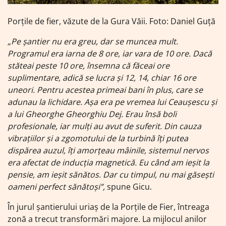
Porțile de fier, văzute de la Gura Văii. Foto: Daniel Guță
„Pe șantier nu era greu, dar se muncea mult.
Programul era iarna de 8 ore, iar vara de 10 ore. Dacă
stăteai peste 10 ore, însemna că făceai ore
suplimentare, adică se lucra și 12, 14, chiar 16 ore
uneori. Pentru acestea primeai bani în plus, care se
adunau la lichidare. Așa era pe vremea lui Ceaușescu și
a lui Gheorghe Gheorghiu Dej. Erau însă boli
profesionale, iar mulți au avut de suferit. Din cauza
vibrațiilor și a zgomotului de la turbină îți putea
dispărea auzul, îți amorțeau mâinile, sistemul nervos
era afectat de inducția magnetică. Eu când am ieșit la
pensie, am ieșit sănătos. Dar cu timpul, nu mai găsești
oameni perfect sănătoși”,
spune Gicu.
În jurul șantierului uriaș de la Porțile de Fier, întreaga
zonă a trecut transformări majore. La mijlocul anilor