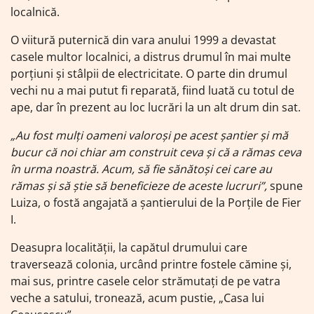
localnică.
O viitură puternică din vara anului 1999 a devastat
casele multor localnici, a distrus drumul în mai multe
porțiuni și stâlpii de electricitate. O parte din drumul
vechi nu a mai putut fi reparată, fiind luată cu totul de
ape, dar în prezent au loc lucrări la un alt drum din sat.
„Au fost mulți oameni valoroși pe acest șantier și mă
bucur că noi chiar am construit ceva și că a rămas ceva
în urma noastră. Acum, să fie sănătoși cei care au
rămas și să știe să beneficieze de aceste lucruri”,
spune
Luiza, o fostă angajată a șantierului de la Porțile de Fier
I.
Deasupra localității, la capătul drumului care
traversează colonia, urcând printre fostele cămine și,
mai sus, printre casele celor strămutați de pe vatra
veche a satului, tronează, acum pustie, „Casa lui