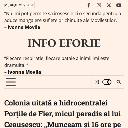
Skip
joi, august 6, 2026
facebook
instagram
twitter
you
to
“Nu imi pot permite sa irosesc nici o secunda pentru a
content
aduce mangaiere sufletelor chinuite ale Movilestilor.”
– Ivonna Movila
INFO EFORIE
“Fiecare respiratie, fiecare bataie a inimii imi este
dramuita..”
–
Ivonna Movila
Colonia uitată a hidrocentralei
Porțile de Fier, micul paradis al lui
Ceaușescu: „Munceam și 16 ore pe