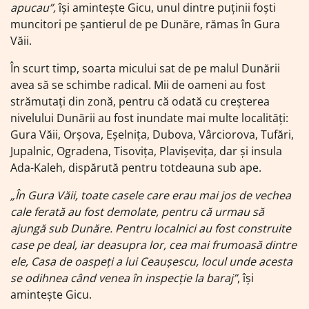
apucau”,
își amintește Gicu, unul dintre puținii foști
muncitori pe șantierul de pe Dunăre, rămas în Gura
Văii.
În scurt timp, soarta micului sat de pe malul Dunării
avea să se schimbe radical. Mii de oameni au fost
strămutați din zonă, pentru că odată cu creșterea
nivelului Dunării au fost inundate mai multe localități:
Gura Văii, Orșova, Eșelnița, Dubova, Vârciorova, Tufări,
Jupalnic, Ogradena, Tisovița, Plavișevița, dar și insula
Ada-Kaleh, dispărută pentru totdeauna sub ape.
„În Gura Văii, toate casele care erau mai jos de vechea
cale ferată au fost demolate, pentru că urmau să
ajungă sub Dunăre. Pentru localnici au fost construite
case pe deal, iar deasupra lor, cea mai frumoasă dintre
ele, Casa de oaspeți a lui Ceaușescu, locul unde acesta
se odihnea când venea în inspecție la baraj”
, își
amintește Gicu.