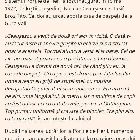
Sistemul Porțile de Fier I a fost inaugurat în 15 mai
1972, de foștii președinți Nicolae Ceaușescu și Iosif
Broz Tito. Cei doi au urcat apoi la casa de oaspeți de la
Gura Văii.
„Ceaușescu a venit de două ori aici, în vizită. O dată s-
au făcut niște manevre greșite la ecluză și s-a stricat
poarta acesteia. Tocmai atunci a venit el la baraj. Cei de
aici au mascat poarta cu o prelată, ca să nu observe.
Ceaușescu a dormit de două ori, de când știu eu, la
casa de oaspeți. Urca pe acest drum, prin fața locului
unde aveam eu grijă de stupii mei, cu mașina
decapotabilă, șoferul, el și cu muierea sa. Era armată
pe aici, unul lângă altul, la metru. Iar o mulțime de copii
au fost aduși aici cu autobuzele, pentru a-l întâmpina.
Toți purtau uniformă și cravate de pionier. Era plin aici,
ca la paradă
”, își amintește localnicul.
După finalizarea lucrărilor la Porțile de Fier I, numeroși
muncitori au părăsit localitatea de la marginea orașului