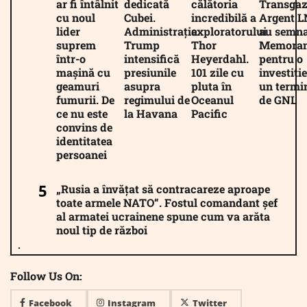
ar fi întâlnit
dedicată
călătoria
Transgaz
cu noul
Cubei.
incredibilă a
Argent 
lider
Administrația
exploratorului
au semna
suprem
Trump
Thor
Memora
într-o
intensifică
Heyerdahl.
pentru o
mașină cu
presiunile
101 zile cu
investiție
geamuri
asupra
pluta în
un termi
fumurii. De
regimului de
Oceanul
de GNL
ce nu este
la Havana
Pacific
convins de
identitatea
persoanei
„Rusia a învățat să contracareze aproape
toate armele NATO“. Fostul comandant șef
al armatei ucrainene spune cum va arăta
noul tip de război
Follow Us On:
Facebook
Instagram
Twitter