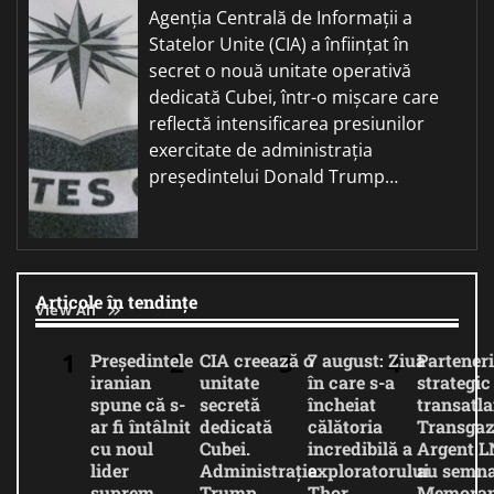
Agenția Centrală de Informații a
Statelor Unite (CIA) a înființat în
secret o nouă unitate operativă
dedicată Cubei, într-o mișcare care
reflectă intensificarea presiunilor
exercitate de administrația
președintelui Donald Trump…
Articole în tendințe
View All
Președintele
CIA creează o
7 august: Ziua
Parteneri
iranian
unitate
în care s-a
strategic
spune că s-
secretă
încheiat
transatla
ar fi întâlnit
dedicată
călătoria
Transgaz
cu noul
Cubei.
incredibilă a
Argent 
lider
Administrația
exploratorului
au semna
suprem
Trump
Thor
Memora