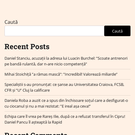
Caută
Caută
Recent Posts
Daniel Stanciu, acuzații la adresa lui Luacin Burchel: ”Scoate antrenori
pe bandă rulantă, dar n-are nicio competență”
Mihai Stoichiță ”a rămas mască”: ”Incredibil! Valorează miliarde”
Specialiștii s-au pronunțat: ce șanse au Universitatea Craiova, FCSB,
CFR și ”U” Cluj la calificare
Daniela Roba a auzit ce a spus din închisoare soțul care a desfigurat-o
cu ciocanul și nu a mai rezistat: ”E ireal așa ceva!”
Echipa care îl vrea pe Rareș Ilie, după ce a refuzat transferul în Cipru!
Daniel Pancu îl așteaptă la Rapid