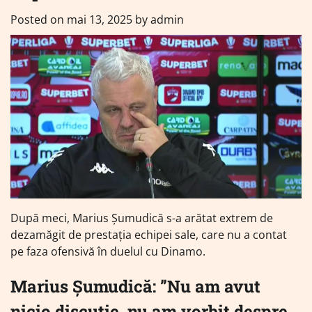
Posted on
mai 13, 2025
by
admin
După meci, Marius Șumudică s-a arătat extrem de
dezamăgit de prestația echipei sale, care nu a contat
pe faza ofensivă în duelul cu Dinamo.
Marius Șumudică: ”Nu am avut
nicio discuție, nu am vorbit despre