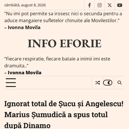
Skip
sâmbătă, august 8, 2026
facebook
instagram
twitter
you
to
“Nu imi pot permite sa irosesc nici o secunda pentru a
content
aduce mangaiere sufletelor chinuite ale Movilestilor.”
– Ivonna Movila
INFO EFORIE
“Fiecare respiratie, fiecare bataie a inimii imi este
dramuita..”
–
Ivonna Movila
Ignorat total de Șucu și Angelescu!
Marius Șumudică a spus totul
după Dinamo