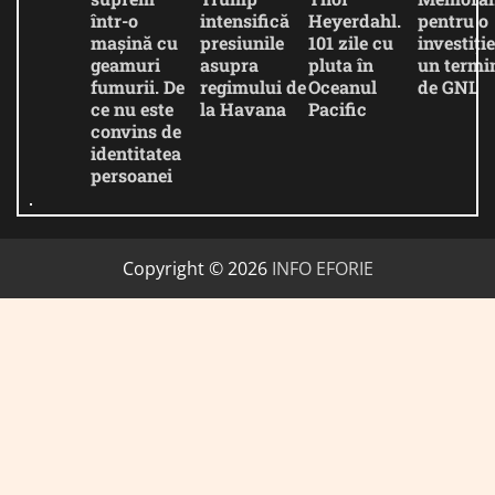
într-o
intensifică
Heyerdahl.
pentru o
mașină cu
presiunile
101 zile cu
investiție
geamuri
asupra
pluta în
un termi
fumurii. De
regimului de
Oceanul
de GNL
ce nu este
la Havana
Pacific
convins de
identitatea
persoanei
Copyright © 2026
INFO EFORIE