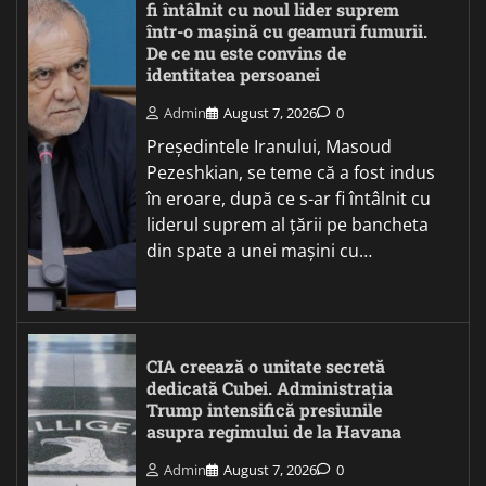
fi întâlnit cu noul lider suprem
într-o mașină cu geamuri fumurii.
De ce nu este convins de
identitatea persoanei
Admin
August 7, 2026
0
Președintele Iranului, Masoud
Pezeshkian, se teme că a fost indus
în eroare, după ce s-ar fi întâlnit cu
liderul suprem al țării pe bancheta
din spate a unei mașini cu…
CIA creează o unitate secretă
dedicată Cubei. Administrația
Trump intensifică presiunile
asupra regimului de la Havana
Admin
August 7, 2026
0