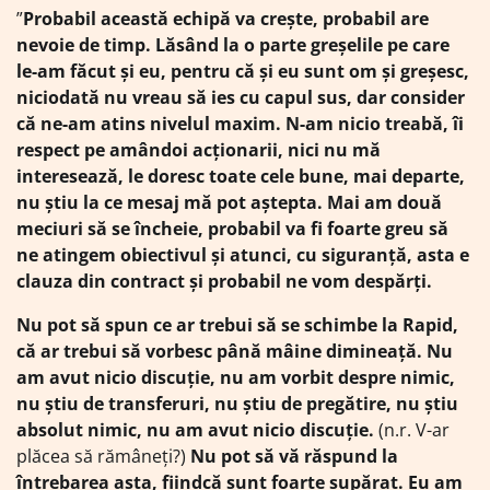
”
Probabil această echipă va crește, probabil are
nevoie de timp. Lăsând la o parte greșelile pe care
le-am făcut și eu, pentru că și eu sunt om și greșesc,
niciodată nu vreau să ies cu capul sus, dar consider
că ne-am atins nivelul maxim. N-am nicio treabă, îi
respect pe amândoi acționarii, nici nu mă
interesează, le doresc toate cele bune, mai departe,
nu știu la ce mesaj mă pot aștepta. Mai am două
meciuri să se încheie, probabil va fi foarte greu să
ne atingem obiectivul și atunci, cu siguranță, asta e
clauza din contract și probabil ne vom despărți.
Nu pot să spun ce ar trebui să se schimbe la Rapid,
că ar trebui să vorbesc până mâine dimineață. Nu
am avut nicio discuție, nu am vorbit despre nimic,
nu știu de transferuri, nu știu de pregătire, nu știu
absolut nimic, nu am avut nicio discuție.
(n.r. V-ar
plăcea să rămâneți?)
Nu pot să vă răspund la
întrebarea asta, fiindcă sunt foarte supărat. Eu am