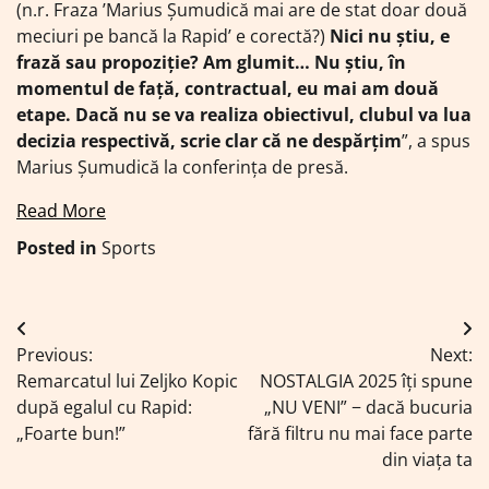
(n.r. Fraza ’Marius Șumudică mai are de stat doar două
meciuri pe bancă la Rapid’ e corectă?)
Nici nu știu, e
frază sau propoziție? Am glumit… Nu știu, în
momentul de față, contractual, eu mai am două
etape. Dacă nu se va realiza obiectivul, clubul va lua
decizia respectivă, scrie clar că ne despărțim
”, a spus
Marius Șumudică la conferința de presă.
Read More
Posted in
Sports
Navigare
Previous:
Next:
în
Remarcatul lui Zeljko Kopic
NOSTALGIA 2025 îți spune
articole
după egalul cu Rapid:
„NU VENI” − dacă bucuria
„Foarte bun!”
fără filtru nu mai face parte
din viața ta