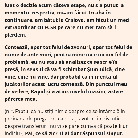
luat o decizie acum câteva etape, nu s-a putut la
momentul respectiv, mi-am făcut treaba în
continuare, am bătut la Craiova, am făcut un meci
extraordinar cu FCSB pe care nu meritam să-l
pierdem.
Contează, apar tot felul de zvonuri, apar tot felul de
nume de antrenori, pentru mine nu e niciun fel de
problemă, eu nu stau să analizez ce se scrie în
presă, în sensul că va fi schimbat Șumudică, cine
vine, cine nu vine, dar probabil că în mentalul
jucătorilor acest lucru contează. Din punctul meu
de vedere, Rapid și-a atins nivelul maxim, asta e
părerea mea.
(n.r. Faptul că nu știți nimic despre ce se întâmplă în
perioada de pregătire, că nu ați avut nicio discuție
despre transferuri, nu vi se pare cumva că poate fi un
indiciu?)
Păi, ce să zic? Ți-ai dat răspunsul singur.