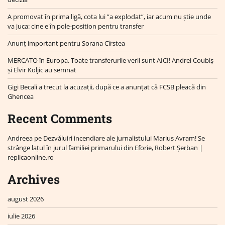
A promovat în prima ligă, cota lui ”a explodat”, iar acum nu știe unde
va juca: cine e în pole-position pentru transfer
Anunț important pentru Sorana Cîrstea
MERCATO în Europa. Toate transferurile verii sunt AICI! Andrei Coubiș
și Elvir Koljic au semnat
Gigi Becali a trecut la acuzații, după ce a anunțat că FCSB pleacă din
Ghencea
Recent Comments
Andreea
pe
Dezvăluiri incendiare ale jurnalistului Marius Avram! Se
strânge lațul în jurul familiei primarului din Eforie, Robert Șerban |
replicaonline.ro
Archives
august 2026
iulie 2026