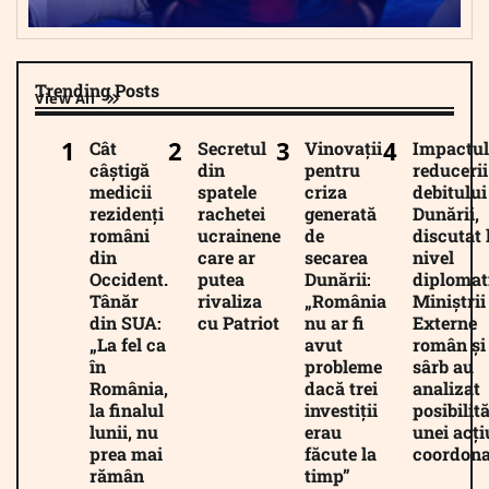
Trending Posts
View All
Cât
Secretul
Vinovații
Impactul
câștigă
din
pentru
reducerii
medicii
spatele
criza
debitului
rezidenți
rachetei
generată
Dunării,
români
ucrainene
de
discutat 
din
care ar
secarea
nivel
Occident.
putea
Dunării:
diplomat
Tânăr
rivaliza
„România
Miniștrii
din SUA:
cu Patriot
nu ar fi
Externe
„La fel ca
avut
român și
în
probleme
sârb au
România,
dacă trei
analizat
la finalul
investiții
posibilită
lunii, nu
erau
unei acți
prea mai
făcute la
coordona
rămân
timp”