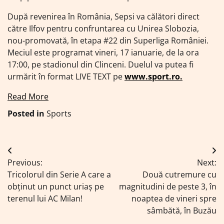
După revenirea în România, Sepsi va călători direct
către Ilfov pentru confruntarea cu Unirea Slobozia,
nou-promovată, în etapa #22 din Superliga României.
Meciul este programat vineri, 17 ianuarie, de la ora
17:00, pe stadionul din Clinceni. Duelul va putea fi
urmărit în format LIVE TEXT pe
www.sport.ro.
Read More
Posted in
Sports
Navigare
Previous:
Next:
în
Tricolorul din Serie A care a
Două cutremure cu
articole
obținut un punct uriaș pe
magnitudini de peste 3, în
terenul lui AC Milan!
noaptea de vineri spre
sâmbătă, în Buzău