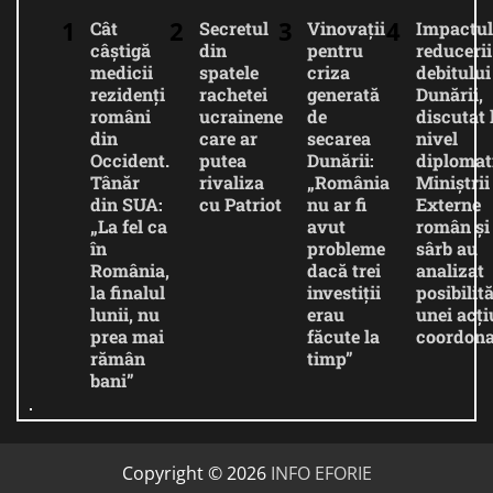
Cât
Secretul
Vinovații
Impactul
câștigă
din
pentru
reducerii
medicii
spatele
criza
debitului
rezidenți
rachetei
generată
Dunării,
români
ucrainene
de
discutat 
din
care ar
secarea
nivel
Occident.
putea
Dunării:
diplomat
Tânăr
rivaliza
„România
Miniștrii
din SUA:
cu Patriot
nu ar fi
Externe
„La fel ca
avut
român și
în
probleme
sârb au
România,
dacă trei
analizat
la finalul
investiții
posibilită
lunii, nu
erau
unei acți
prea mai
făcute la
coordona
rămân
timp”
bani”
Copyright © 2026
INFO EFORIE