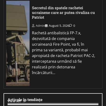
Secretul din spatele rachetei
ucrainene care ar putea rivaliza cu
Patriot
Admin
August 5, 2026
0
Rachetă antibalistică FP-7.x,
dezvoltată de compania
ucraineană Fire Point, va fi, în
prima sa variantă, probabil mai
apropiată de racheta Patriot PAC-2,
interceptarea urmând să fie
realizată prin detonarea
încărcăturii…
Articole în tendințe
View All