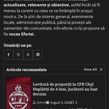
actualizate, relevante și obiective
, astfel încât să fii
mereu la curent cu ceea ce se întâmplă în orașul
nostru. De la știri de interes general, evenimente
locale, administrație publică, până la povești ale
oamenilor din comunitate, info-eforie.ro își propune să
fie
vocea Eforiei
..
Urmăriți-ne pe:
Facebook
Instagram
Twitter
Linkedin
Articole recomandate
View All
Lovitură de proporții la CFR Cluj!
Neplătiți de 4 luni, jucătorii au luat
decizia
Admin
August 5, 2026
0