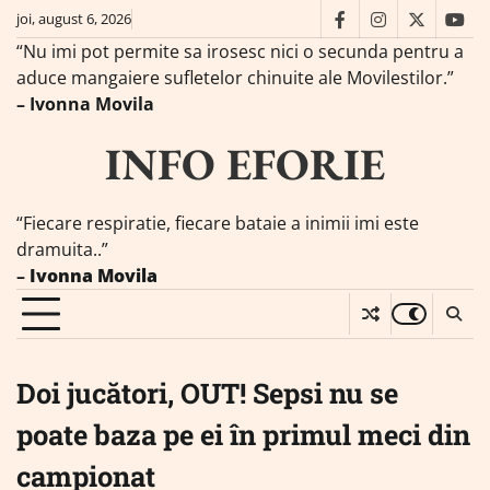
Skip
joi, august 6, 2026
facebook
instagram
twitter
you
to
“Nu imi pot permite sa irosesc nici o secunda pentru a
content
aduce mangaiere sufletelor chinuite ale Movilestilor.”
– Ivonna Movila
INFO EFORIE
“Fiecare respiratie, fiecare bataie a inimii imi este
dramuita..”
–
Ivonna Movila
Doi jucători, OUT! Sepsi nu se
poate baza pe ei în primul meci din
campionat