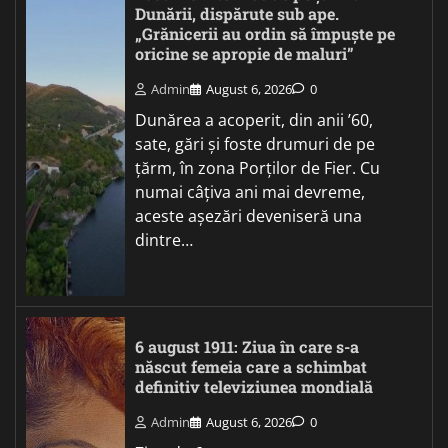
Dunării, dispărute sub ape.
„Grănicerii au ordin să împuște pe
oricine se apropie de maluri”
Admin
August 6, 2026
0
Dunărea a acoperit, din anii ’60,
sate, gări și foste drumuri de pe
țărm, în zona Porților de Fier. Cu
numai câțiva ani mai devreme,
aceste așezări deveniseră una
dintre…
6 august 1911: Ziua în care s-a
născut femeia care a schimbat
definitiv televiziunea mondială
Admin
August 6, 2026
0