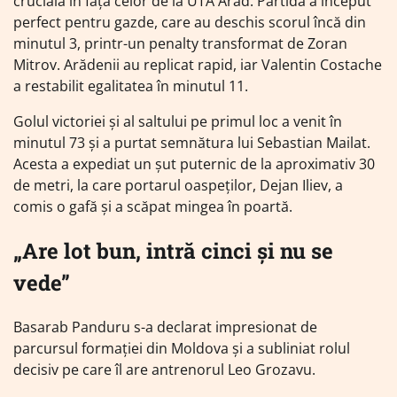
crucială în fața celor de la UTA Arad. Partida a început
perfect pentru gazde, care au deschis scorul încă din
minutul 3, printr-un penalty transformat de Zoran
Mitrov. Arădenii au replicat rapid, iar Valentin Costache
a restabilit egalitatea în minutul 11.
Golul victoriei și al saltului pe primul loc a venit în
minutul 73 și a purtat semnătura lui Sebastian Mailat.
Acesta a expediat un șut puternic de la aproximativ 30
de metri, la care portarul oaspeților, Dejan Iliev, a
comis o gafă și a scăpat mingea în poartă.
„Are lot bun, intră cinci și nu se
vede”
Basarab Panduru s-a declarat impresionat de
parcursul formației din Moldova și a subliniat rolul
decisiv pe care îl are antrenorul Leo Grozavu.