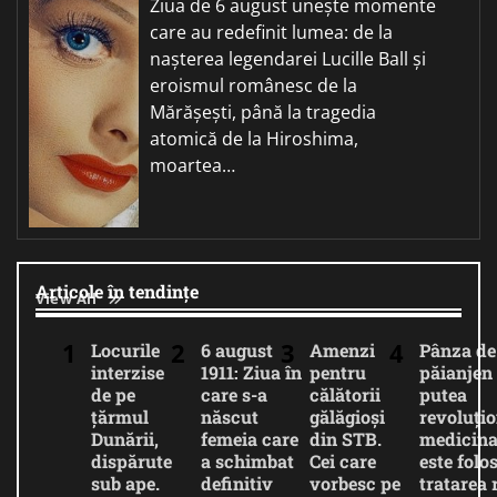
Ziua de 6 august unește momente
care au redefinit lumea: de la
nașterea legendarei Lucille Ball și
eroismul românesc de la
Mărășești, până la tragedia
atomică de la Hiroshima,
moartea…
Articole în tendințe
View All
Locurile
6 august
Amenzi
Pânza de
interzise
1911: Ziua în
pentru
păianjen 
de pe
care s-a
călătorii
putea
țărmul
născut
gălăgioși
revoluți
Dunării,
femeia care
din STB.
medicina
dispărute
a schimbat
Cei care
este folos
sub ape.
definitiv
vorbesc pe
tratarea 