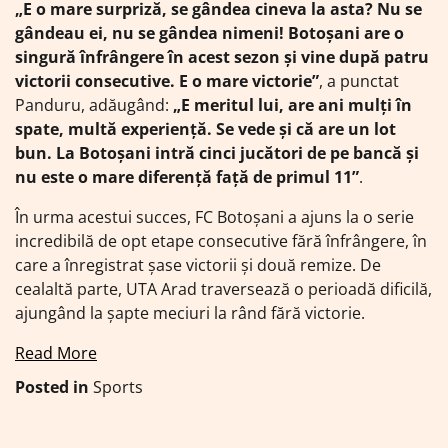
„E o mare surpriză, se gândea cineva la asta? Nu se
gândeau ei, nu se gândea nimeni! Botoșani are o
singură înfrângere în acest sezon și vine după patru
victorii consecutive. E o mare victorie”
, a punctat
Panduru, adăugând:
„E meritul lui, are ani mulți în
spate, multă experiență. Se vede și că are un lot
bun. La Botoșani intră cinci jucători de pe bancă și
nu este o mare diferență față de primul 11”
.
În urma acestui succes, FC Botoșani a ajuns la o serie
incredibilă de opt etape consecutive fără înfrângere, în
care a înregistrat șase victorii și două remize. De
cealaltă parte, UTA Arad traversează o perioadă dificilă,
ajungând la șapte meciuri la rând fără victorie.
Read More
Posted in
Sports