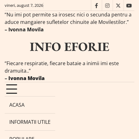
Skip
vineri, august 7, 2026
facebook
instagram
twitter
you
to
“Nu imi pot permite sa irosesc nici o secunda pentru a
content
aduce mangaiere sufletelor chinuite ale Movilestilor.”
– Ivonna Movila
INFO EFORIE
“Fiecare respiratie, fiecare bataie a inimii imi este
dramuita..”
–
Ivonna Movila
ACASA
INFORMATII UTILE