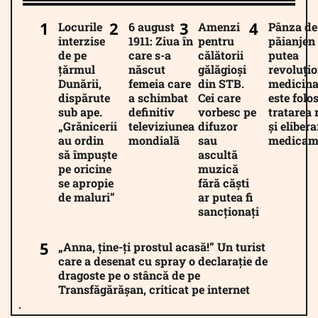
Locurile
6 august
Amenzi
Pânza de
interzise
1911: Ziua în
pentru
păianjen 
de pe
care s-a
călătorii
putea
țărmul
născut
gălăgioși
revoluți
Dunării,
femeia care
din STB.
medicina
dispărute
a schimbat
Cei care
este folos
sub ape.
definitiv
vorbesc pe
tratarea 
„Grănicerii
televiziunea
difuzor
și eliber
au ordin
mondială
sau
medicam
să împuște
ascultă
pe oricine
muzică
se apropie
fără căști
de maluri”
ar putea fi
sancționați
„Anna, ține-ți prostul acasă!” Un turist
care a desenat cu spray o declarație de
dragoste pe o stâncă de pe
Transfăgărășan, criticat pe internet