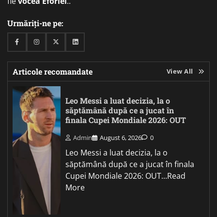
fie
vocea Eforiei
..
Urmăriți-ne pe:
Facebook
Instagram
Twitter
Linkedin
Articole recomandate
View All
Leo Messi a luat decizia, la o
săptămână după ce a jucat în
finala Cupei Mondiale 2026: OUT
Admin
August 6, 2026
0
Leo Messi a luat decizia, la o
săptămână după ce a jucat în finala
Cupei Mondiale 2026: OUT...Read
More