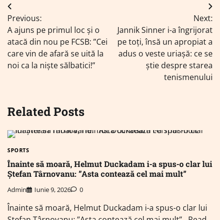
Navigare
Previous:
Next:
în
A ajuns pe primul loc și o
Jannik Sinner i-a îngrijorat
articole
atacă din nou pe FCSB: ”Cei
pe toți, însă un apropiat a
care vin de afară se uită la
adus o veste uriașă: ce se
noi ca la niște sălbatici!”
știe despre starea
tenismenului
Related Posts
SPORTS
Înainte să moară, Helmut Duckadam i-a spus-o clar lui
Ștefan Târnovanu: ”Asta contează cel mai mult”
Admin
Iunie 9, 2026
0
Înainte să moară, Helmut Duckadam i-a spus-o clar lui
Ștefan Târnovanu: ”Asta contează cel mai mult”…Read